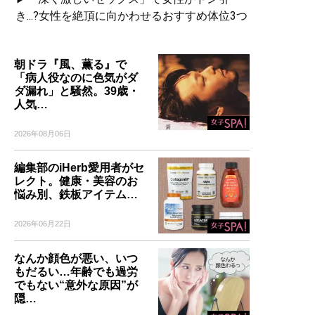
き...?女性を絶頂に向かわせるおすすめ体位3つ
朝ドラ『風、薫る』で
「病人役なのに色気がダ
ダ漏れ」と騒然。39歳・
人気…
2026年08月06日
編集部のiHerb愛用者がセ
レクト。健康・美容のお
悩み別、鉄板アイテム…
2026年06月22日
なんか顔色が悪い、いつ
もだるい…年齢でも過労
でもない“意外な原因”が
隠…