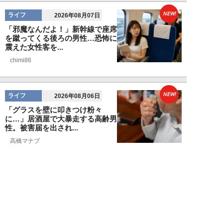
NEW!
ライフ
2026年08月07日
「邪魔なんだよ！」新幹線で座席
を蹴ってくる後ろの男性…恐怖に
震えた女性客を...
chimi86
NEW!
ライフ
2026年08月06日
「グラスを壁に叩きつけ粉々
に…」居酒屋で大暴走する高齢男
性。被害届を出され...
高橋マナブ
NEW!
ライフ
2026年08月06日
老いていくのがすごく嫌な49歳
男性。孤独な老後を恐れる相談
に、佐藤優が贈る...
佐藤優