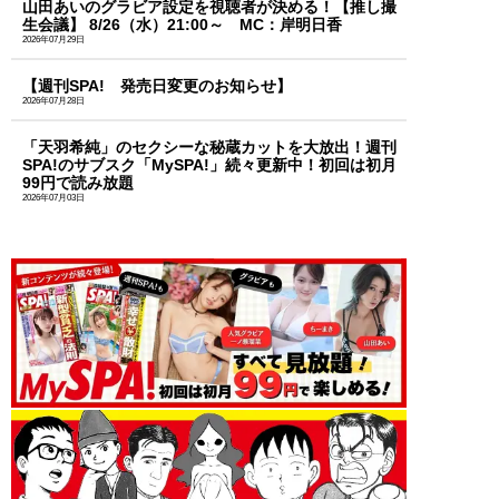
山田あいのグラビア設定を視聴者が決める！【推し撮
生会議】 8/26（水）21:00～ MC：岸明日香
2026年07月29日
【週刊SPA! 発売日変更のお知らせ】
2026年07月28日
「天羽希純」のセクシーな秘蔵カットを大放出！週刊
SPA!のサブスク「MySPA!」続々更新中！初回は初月
99円で読み放題
2026年07月03日