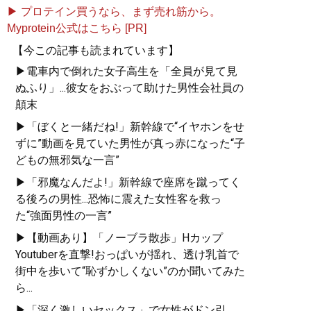
▶ プロテイン買うなら、まず売れ筋から。
Myprotein公式はこちら [PR]
【今この記事も読まれています】
▶電車内で倒れた女子高生を「全員が見て見
ぬふり」...彼女をおぶって助けた男性会社員の
顛末
▶「ぼくと一緒だね!」新幹線で“イヤホンをせ
ずに”動画を見ていた男性が真っ赤になった“子
どもの無邪気な一言”
▶「邪魔なんだよ!」新幹線で座席を蹴ってく
る後ろの男性...恐怖に震えた女性客を救っ
た“強面男性の一言”
▶【動画あり】「ノーブラ散歩」Hカップ
Youtuberを直撃!おっぱいが揺れ、透け乳首で
街中を歩いて“恥ずかしくない”のか聞いてみた
ら...
▶「深く激しいセックス」で女性がドン引