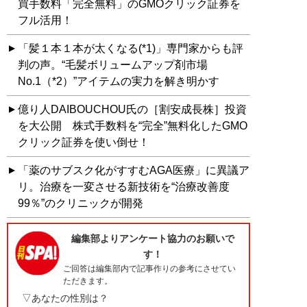
買手数料「完全無料」のGMOクリック証券を
フル活用！
「髪１本１本が太くなる(*1)」専門家からも評
判の声。“毛髪ボリュームアップ剤市場
No.1（*2）”アイテムの実力を解き明かす
億り人DAIBOUCHOU氏の［割安成長株］投資
を大公開 株式手数料を“完全”無料化したGMO
クリック証券を使い倒せ！
「薬のサブスク化がすすむAGA医療」に異議ア
リ。治療を一変させる新技術を“治療改善度
99％”のクリニックが開発