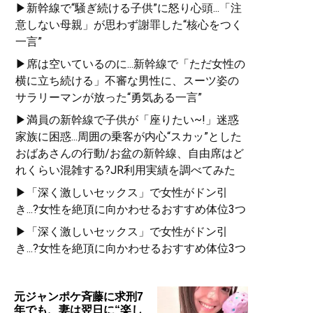
▶新幹線で“騒ぎ続ける子供”に怒り心頭...「注
意しない母親」が思わず謝罪した“核心をつく
一言”
▶席は空いているのに...新幹線で「ただ女性の
横に立ち続ける」不審な男性に、スーツ姿の
サラリーマンが放った“勇気ある一言”
▶満員の新幹線で子供が「座りたい~!」迷惑
家族に困惑...周囲の乗客が内心“スカッ”とした
おばあさんの行動/お盆の新幹線、自由席はど
れくらい混雑する?JR利用実績を調べてみた
▶「深く激しいセックス」で女性がドン引
き...?女性を絶頂に向かわせるおすすめ体位3つ
▶「深く激しいセックス」で女性がドン引
き...?女性を絶頂に向かわせるおすすめ体位3つ
元ジャンポケ斉藤に求刑7
年でも、妻は翌日に“楽し