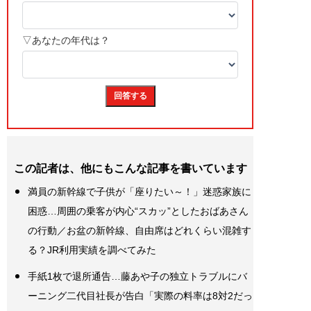
この記者は、他にもこんな記事を書いています
満員の新幹線で子供が「座りたい～！」迷惑家族に
困惑…周囲の乗客が内心“スカッ”としたおばあさん
の行動／お盆の新幹線、自由席はどれくらい混雑す
る？JR利用実績を調べてみた
手紙1枚で退所通告…藤あや子の独立トラブルにバ
ーニング二代目社長が告白「実際の料率は8対2だっ