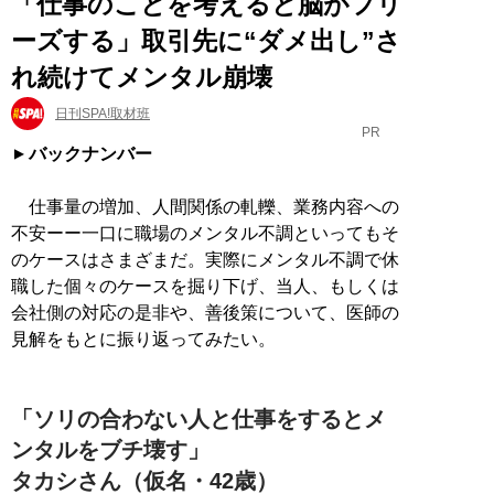
「仕事のことを考えると脳がフリ
ーズする」取引先に“ダメ出し”さ
れ続けてメンタル崩壊
日刊SPA!取材班
PR
バックナンバー
仕事量の増加、人間関係の軋轢、業務内容への
不安ーー一口に職場のメンタル不調といってもそ
のケースはさまざまだ。実際にメンタル不調で休
職した個々のケースを掘り下げ、当人、もしくは
会社側の対応の是非や、善後策について、医師の
見解をもとに振り返ってみたい。
「ソリの合わない人と仕事をするとメ
ンタルをブチ壊す」
タカシさん（仮名・42歳）