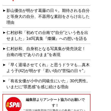
影山優佳が明かす葛藤の日々。期待される自分
と等身大の自分、不器用な素顔をさらけ出した
理由
仁村紗和「初めての台南で“自分”という色を出
せました」1st写真集『燦爛』への想いを語る
仁村紗和、自身初となる写真集が発売決定！
台南の地で”ありのまま”を表現
「早く退場させてくれ」と思うドラマも…真木
よう子(42)が明かす「若い頃の“苦悩の日々”」
「有名女優が小中の同級生にいた」30代男性。
いまだに“罪悪感”を感じ続ける理由