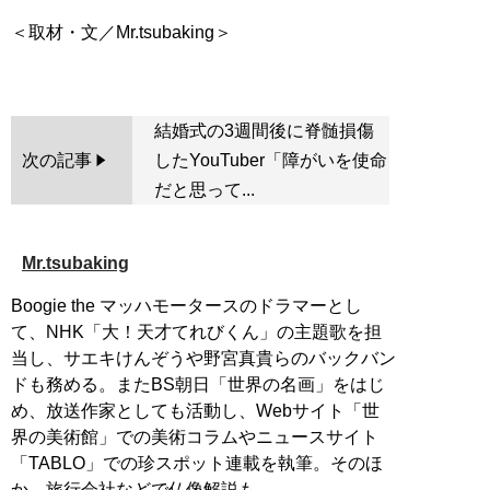
＜取材・文／Mr.tsubaking＞
結婚式の3週間後に脊髄損傷
次の記事
したYouTuber「障がいを使命
だと思って...
Mr.tsubaking
Boogie the マッハモータースのドラマーとし
て、NHK「大！天才てれびくん」の主題歌を担
当し、サエキけんぞうや野宮真貴らのバックバン
ドも務める。またBS朝日「世界の名画」をはじ
め、放送作家としても活動し、Webサイト「世
界の美術館」での美術コラムやニュースサイト
「TABLO」での珍スポット連載を執筆。そのほ
か、旅行会社などで仏像解説も。