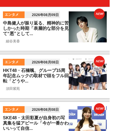
NEW!
エンタメ
2026年08月09日
中島健人が振り返る、精神的に苦
しかった時期「表層的な部分を見
て“悪”として...
細谷美香
NEW!
エンタメ
2026年08月08日
HKT48・石橋颯、グループ15周
年記念ムックの取材で頭をフル回
転「どうや...
須田紫苑
NEW!
エンタメ
2026年08月08日
SKE48・太田彩夏が自身初の写
真集を猛アピール「今が一番かわ
いいって自信...