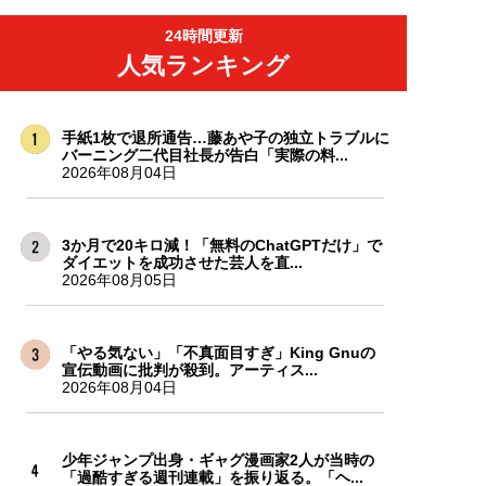
24時間更新
人気ランキング
手紙1枚で退所通告…藤あや子の独立トラブルに
バーニング二代目社長が告白「実際の料...
2026年08月04日
3か月で20キロ減！「無料のChatGPTだけ」で
ダイエットを成功させた芸人を直...
2026年08月05日
「やる気ない」「不真面目すぎ」King Gnuの
宣伝動画に批判が殺到。アーティス...
2026年08月04日
少年ジャンプ出身・ギャグ漫画家2人が当時の
「過酷すぎる週刊連載」を振り返る。「ヘ...