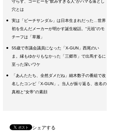
守らず、コーヒーを“飲みすぎる人”がハマる落とし
穴とは
実は「ビーチサンダル」は日本生まれだった…世界
初を生んだメーカーが明かす誕生秘話。“元祖”のモ
チーフは「草履」
55歳で市議会議員になった「X-GUN」西尾のい
ま。縁もゆかりもなかった「三郷市」で出馬するに
至った深いワケ
「あんたたち、全然ダメだね」細木数子の番組で改
名したコンビ「X-GUN」。当人が振り返る、改名の
真相と“女帝”の素顔
シェアする