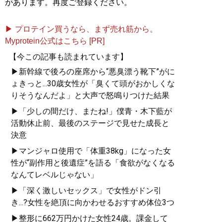
があります。再度ご登録ください。
▶ プロテイン買うなら、まず売れ筋から。
Myprotein公式はこちら [PR]
【今この記事も読まれています】
▶新幹線で後ろの座席から“悪臭漂う靴下”がに
ょきっと...30歳女性が「臭くて頭がおかしくな
りそうなんだよ」と大声で怒鳴りつけた結果
▶「少しの間だけ、またね!」僕青・木下藍が
活動休止前、最後のステージで見せた成長と
決意
▶マンジャロ使用で「体重38kg」になった女
性が“副作用と後遺症”を語る「食欲がなくなる
なんてレベルじゃない」
▶「深く激しいセックス」で女性がドン引
き...?女性を絶頂に向かわせるおすすめ体位3つ
▶整形に662万円かけた女性24歳。課金して