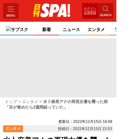
ログイン
会員登録
サブスク
新着
ニュース
エンタメ
ライフ
トップ
エンタメ
水卜麻美アナの再現女優を襲った病
「目が覚めたら2週間経っていた」
更新日：2022年12月15日 16:09
エンタメ
投稿日：2022年12月15日 15:53