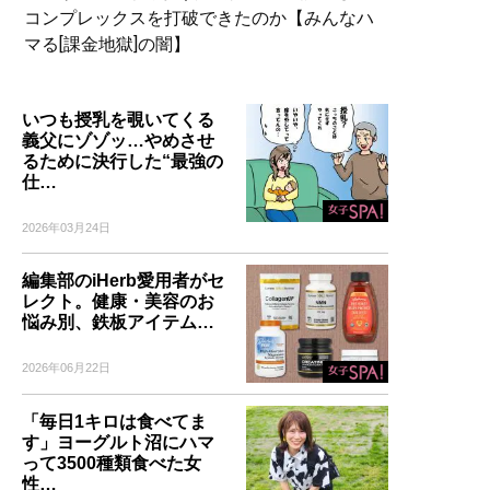
コンプレックスを打破できたのか【みんなハ
マる[課金地獄]の闇】
いつも授乳を覗いてくる
義父にゾゾッ…やめさせ
るために決行した“最強の
仕…
2026年03月24日
編集部のiHerb愛用者がセ
レクト。健康・美容のお
悩み別、鉄板アイテム…
2026年06月22日
「毎日1キロは食べてま
す」ヨーグルト沼にハマ
って3500種類食べた女
性…