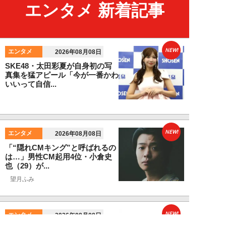
エンタメ 新着記事
NEW!
エンタメ
2026年08月08日
SKE48・太田彩夏が自身初の写
真集を猛アピール「今が一番かわ
いいって自信...
NEW!
エンタメ
2026年08月08日
「“隠れCMキング”と呼ばれるの
は…」男性CM起用4位・小倉史
也（29）が...
望月ふみ
NEW!
エンタメ
2026年08月08日