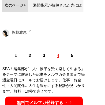
次のページ
避難指示が解除された先には
熊野雅恵
ライター、合同会社インディペンデントフィルム代表社
1
2
3
4
5
員。阪南大学経済学部非常勤講師、行政書士。早稲田大
学法学部卒業。行政書士としてクリエイターや起業家の
サポートをする傍ら、映画、電子書籍製作にも関わる。
SPA！編集部が「人生後半を賢く楽しく生きる」
をテーマに厳選した記事をメルマガ会員限定で毎
記事一覧へ
週金曜日にメールでお届けします。仕事・お金・
性・人間関係…人生を豊かにする秘訣が見つかり
ます。無料・10秒で完了です。
無料でメルマガ登録する⇒⇒