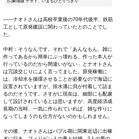
(C)劇場版 ナオト、いまもひとりっきり
――ナオトさんは高校卒業後の70年代後半、鉄筋
工として原発建設に関わっていたとのことでし
た。
中村：そうなんです。それで「あんなもん、雑に
作ってあるから簡単にぶっ壊れる。作った本人が
行っているのだから間違いがない」とナオトさん
は冗談交じりによく言ってました。原発稼働に
は、冷却水を循環させることが必要なので海辺に
設置されていますが、排水溝に貝が付着して詰ま
るのだそうです。さすがに現在は、細部にも配慮
して設計されているとは思いますが、高度経済成
長期の当時、一気に作られていれば、雑な作りに
なってしまうのも仕方がないのかもしれません。
その後、ナオトさんはバブル期に関東近辺に出稼
ぎに行き、フィリピン人の妻と結婚、2人の男の