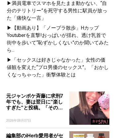
▶満員電車でスマホを見たまま動かない、“自
分のテリトリー”を死守する男性に駅員が放っ
た「痛快な一言」
▶【動画あり】「ノーブラ散歩」Hカップ
Youtuberを直撃!おっぱいが揺れ、透け乳首で
街中を歩いて“恥ずかしくない”のか聞いてみた
ら...
▶「セックスは好きじゃなかった」女性の価
値観を変えた“プロ男優のセックス”。「おかし
くなっちゃった」衝撃体験とは
元ジャンポケ斉藤に求刑7
年でも、妻は翌日に“楽し
すぎた“と投稿。「その…
2026年08月07日
編集部のiHerb愛用者がセ