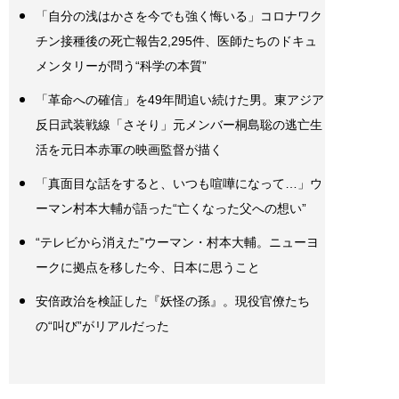
「自分の浅はかさを今でも強く悔いる」コロナワク
チン接種後の死亡報告2,295件、医師たちのドキュ
メンタリーが問う“科学の本質”
「革命への確信」を49年間追い続けた男。東アジア
反日武装戦線「さそり」元メンバー桐島聡の逃亡生
活を元日本赤軍の映画監督が描く
「真面目な話をすると、いつも喧嘩になって…」ウ
ーマン村本大輔が語った“亡くなった父への想い”
“テレビから消えた”ウーマン・村本大輔。ニューヨ
ークに拠点を移した今、日本に思うこと
安倍政治を検証した『妖怪の孫』。現役官僚たち
の“叫び”がリアルだった