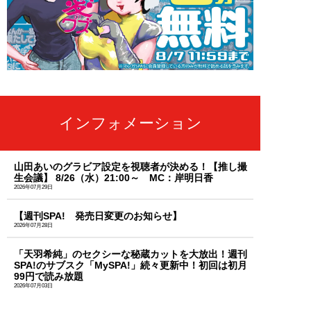
インフォメーション
山田あいのグラビア設定を視聴者が決める！【推し撮
生会議】 8/26（水）21:00～ MC：岸明日香
2026年07月29日
【週刊SPA! 発売日変更のお知らせ】
2026年07月28日
「天羽希純」のセクシーな秘蔵カットを大放出！週刊
SPA!のサブスク「MySPA!」続々更新中！初回は初月
99円で読み放題
2026年07月03日