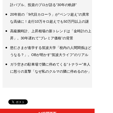
計バブル、投資のプロが語る“30年の軌跡”
20年前の「9代目カローラ」が“ベンツ超え”の異常
な高値に！走行10万キロ超えでも50万円以上の謎
高級腕時計、上昇相場の新トレンドは「金時計の上
昇」。30年遅れて“プレミア価格”の背景
悠仁さまが進学する筑波大学「校内の人間関係はど
うなる？」。OBが明かす“筑波大ライフ”のリアル
ガラ空きの駐車場で隣に停めてくる“トナラー”本人
に怒りの直撃「なぜ私のクルマの隣に停めるのか」