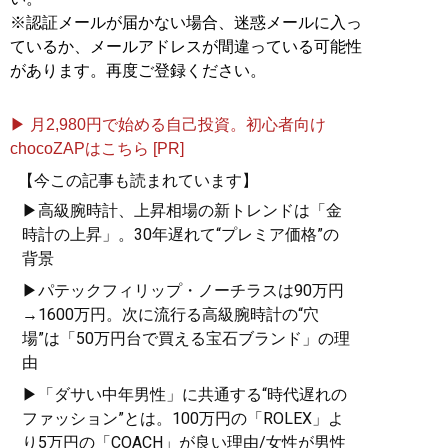
※認証メールが届かない場合、迷惑メールに入っ
『
もう新品は買うな！
』
ているか、メールアドレスが間違っている可能性
があります。再度ご登録ください。
もう大量消費、大量生産
で無駄遣いをするのはや
▶ 月2,980円で始める自己投資。初心者向け
めよう
chocoZAPはこちら [PR]
【今この記事も読まれています】
▶高級腕時計、上昇相場の新トレンドは「金
時計の上昇」。30年遅れて“プレミア価格”の
背景
記事一覧へ
▶パテックフィリップ・ノーチラスは90万円
→1600万円。次に流行る高級腕時計の“穴
場”は「50万円台で買える宝石ブランド」の理
由
▶「ダサい中年男性」に共通する“時代遅れの
ファッション”とは。100万円の「ROLEX」よ
り5万円の「COACH」が良い理由/女性が男性