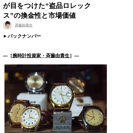
が目をつけた“盗品ロレック
ス”の換金性と市場価値
斉藤由貴生
バックナンバー
―［
腕時計投資家・斉藤由貴生
］―