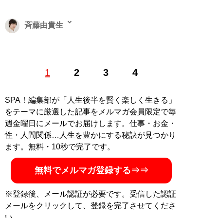
斉藤由貴生
1986年生まれ。日本初の腕時計投資家として、
「腕時計
1
2
3
4
投資新聞」
で執筆。母方の祖父はチャコット創業者、父
は医者という裕福な家庭に生まれるが幼少期に両親が離
婚。中学1年生の頃より、企業のホームページ作成業務
SPA！編集部が「人生後半を賢く楽しく生きる」
を個人で請負い収入を得る。それを元手に高級腕時計を
をテーマに厳選した記事をメルマガ会員限定で毎
購入。その頃、買った値段より高く売る腕時計投資を考
週金曜日にメールでお届けします。仕事・お金・
案し、時計の売買で資金を増やしていく。高校卒業後は
性・人間関係…人生を豊かにする秘訣が見つかり
就職、5年間の社会人経験を経てから筑波大学情報学群
ます。無料・10秒で完了です。
情報メディア創成学類に入学。お金を使わず贅沢する
「ドケチ快適」のプロ。腕時計は買った値段より高く売
無料でメルマガ登録する⇒⇒
却、ロールスロイスは実質10万円で購入。著書に『
腕時
計投資のすすめ
』（イカロス出版）と『
もう新品は買う
※登録後、メール認証が必要です。受信した認証
な！
』がある
メールをクリックして、登録を完了させてくださ
い。