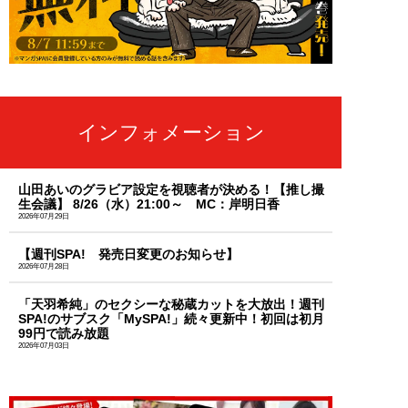
インフォメーション
山田あいのグラビア設定を視聴者が決める！【推し撮
生会議】 8/26（水）21:00～ MC：岸明日香
2026年07月29日
【週刊SPA! 発売日変更のお知らせ】
2026年07月28日
「天羽希純」のセクシーな秘蔵カットを大放出！週刊
SPA!のサブスク「MySPA!」続々更新中！初回は初月
99円で読み放題
2026年07月03日