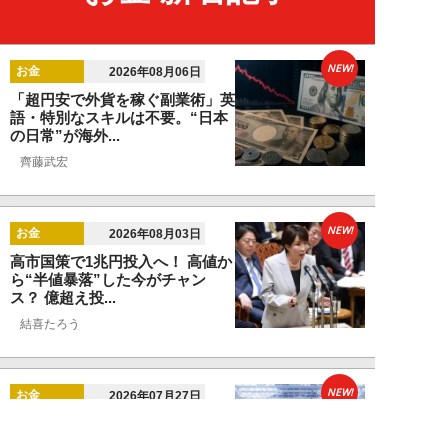
NEW!
お金
2026年08月06日
「超円安で外貨を稼ぐ副業術」英
語・特別なスキルは不要。“日本
の日常”が海外...
齊藤武宏
NEW!
お金
2026年08月03日
高市国策で1兆円投入へ！ 高値か
ら“半値暴落”した今がチャン
ス？ 億超え投...
結喜たろう
NEW!
お金
2026年07月27日
ドローンの次は“人型ロボット
株”か。億超え投資家が先回りす