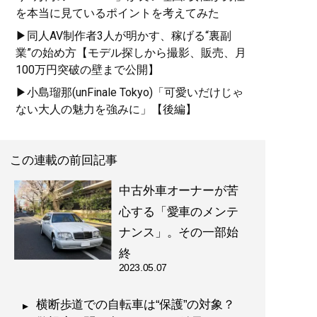
を本当に見ているポイントを考えてみた
▶同人AV制作者3人が明かす、稼げる“裏副
業”の始め方【モデル探しから撮影、販売、月
100万円突破の壁まで公開】
▶小島瑠那(unFinale Tokyo)「可愛いだけじゃ
ない大人の魅力を強みに」【後編】
この連載の前回記事
中古外車オーナーが苦
心する「愛車のメンテ
ナンス」。その一部始
終
2023.05.07
横断歩道での自転車は“保護”の対象？