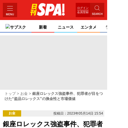
ログイン
会員登録
サブスク
新着
ニュース
エンタメ
ライフ
トップ
お金
銀座ロレックス強盗事件、犯罪者が目をつ
けた“盗品ロレックス”の換金性と市場価値
お金
投稿日：2023年05月14日 15:54
銀座ロレックス強盗事件、犯罪者