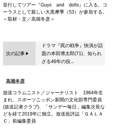
並行してツアー『Guys and dolls』に入る。コ
ーラスとして親しい大黒摩季（53）が参加する。
＜取材・文／高堀冬彦＞
ドラマ『罠の戦争』快演が話
次の記事
題の本田博太郎(71)、知られ
ざる46年の役...
高堀冬彦
放送コラムニスト／ジャーナリスト 1964年生
まれ。スポーツニッポン新聞の文化部専門委員
(放送記者クラブ)、「サンデー毎日」編集次長な
どを経て2019年に独立。放送批評誌「ＧＡＬＡ
Ｃ」前編集委員