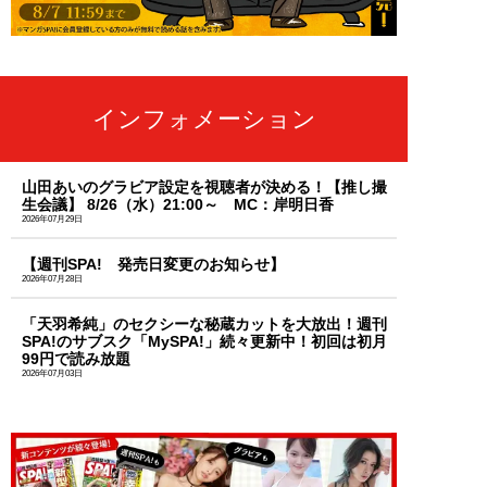
インフォメーション
山田あいのグラビア設定を視聴者が決める！【推し撮
生会議】 8/26（水）21:00～ MC：岸明日香
2026年07月29日
【週刊SPA! 発売日変更のお知らせ】
2026年07月28日
「天羽希純」のセクシーな秘蔵カットを大放出！週刊
SPA!のサブスク「MySPA!」続々更新中！初回は初月
99円で読み放題
2026年07月03日