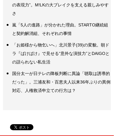
の表現力”。M!LKの大ブレイクを支える親しみやす
さ
嵐「5人の進路」が分かれた理由。STARTO継続組
と契約解消組、それぞれの事情
「お姫様から物乞いへ」北川景子(39)の変貌。朝ド
ラ『ばけばけ』で見せる“意外な演技力”とDAIGOと
の語られない私生活
国分太一が日テレの降板判断に異論「聴取は誘導的
だった」。三浦友和・百恵夫人以来36年ぶりの異例
対応、人権救済申立ての行方は？