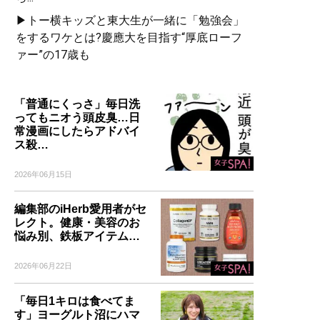
▶トー横キッズと東大生が一緒に「勉強会」
をするワケとは?慶應大を目指す“厚底ローフ
ァー”の17歳も
「普通にくっさ」毎日洗
ってもニオう頭皮臭…日
常漫画にしたらアドバイ
ス殺…
2026年06月15日
編集部のiHerb愛用者がセ
レクト。健康・美容のお
悩み別、鉄板アイテム…
2026年06月22日
「毎日1キロは食べてま
す」ヨーグルト沼にハマ