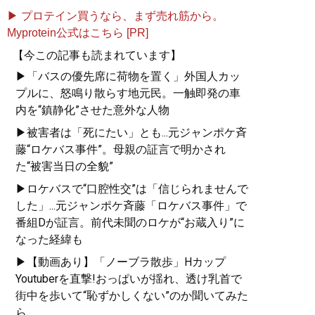
▶ プロテイン買うなら、まず売れ筋から。
Myprotein公式はこちら [PR]
【今この記事も読まれています】
▶「バスの優先席に荷物を置く」外国人カッ
プルに、怒鳴り散らす地元民。一触即発の車
内を“鎮静化”させた意外な人物
▶被害者は「死にたい」とも...元ジャンポケ斉
藤“ロケバス事件”。母親の証言で明かされ
た“被害当日の全貌”
▶ロケバスで“口腔性交”は「信じられませんで
した」...元ジャンポケ斉藤「ロケバス事件」で
番組Dが証言。前代未聞のロケが“お蔵入り”に
なった経緯も
▶【動画あり】「ノーブラ散歩」Hカップ
Youtuberを直撃!おっぱいが揺れ、透け乳首で
街中を歩いて“恥ずかしくない”のか聞いてみた
ら...