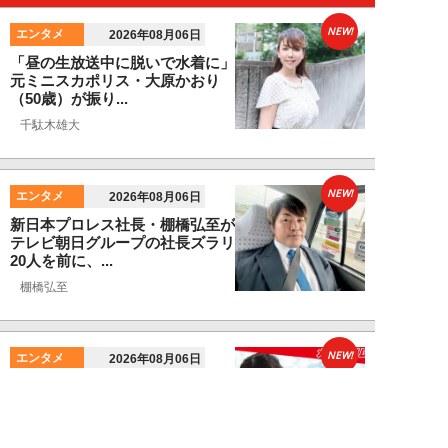
NEW!
エンタメ
2026年08月06日
「昼の生放送中に脱いで水着に」
元ミニスカポリス・大原かおり
（50歳）が振り...
千駄木雄大
NEW!
エンタメ
2026年08月06日
新日本プロレス社長・棚橋弘至が
テレビ朝日グループの社長ズラリ
20人を前に、...
棚橋弘至
NEW!
エンタメ
2026年08月06日
小島瑠那、プールに浮かぶ真ん丸
ヒップに注目！グラビアメイキン
グMySPA!...