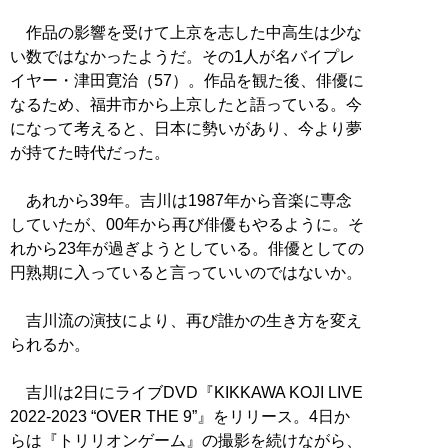
作品の影響を受けて上京を志した中高生は少な
い数ではなかったようだ。その1人が名バイプレ
イヤー・津田寛治（57）。作品を観た後、俳優に
なるため、福井市から上京したと語っている。今
になって考えると、日本に勢いがあり、今より夢
が持てた時代だった。
あれから39年。吉川は1987年から音楽に専念
していたが、00年から再び俳優もやるように。そ
れから23年が過ぎようとしている。俳優としての
円熟期に入っていると言っていいのではないか。
吉川流の演技により、再び誰かの生き方を変え
られるか。
吉川は2日にライブDVD『KIKKAWA KOJI LIVE
2022-2023 “OVER THE 9”』をリリース。4日か
らは『トリリオンゲーム』の撮影を続けながら、