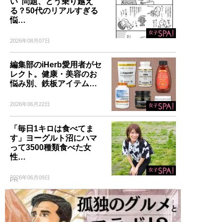
い”問題、どう乗り越え
る？50代のリアルすぎる
悩…
2026年08月07日
編集部のiHerb愛用者がセ
レクト。健康・美容のお
悩み別、鉄板アイテム…
2026年06月22日
「毎日1キロは食べてま
す」ヨーグルト沼にハマ
って3500種類食べた女
性…
2026年06月09日
PR