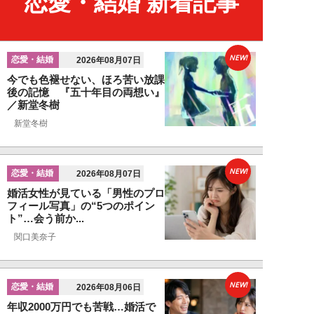
恋愛・結婚 新着記事
NEW!
恋愛・結婚
2026年08月07日
今でも色褪せない、ほろ苦い放課
後の記憶 『五十年目の両想い』
／新堂冬樹
新堂冬樹
NEW!
恋愛・結婚
2026年08月07日
婚活女性が見ている「男性のプロ
フィール写真」の“5つのポイン
ト”…会う前か...
関口美奈子
NEW!
恋愛・結婚
2026年08月06日
年収2000万円でも苦戦…婚活で