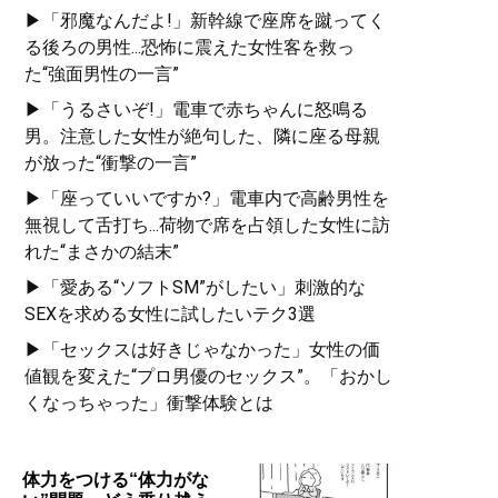
▶「邪魔なんだよ!」新幹線で座席を蹴ってく
る後ろの男性...恐怖に震えた女性客を救っ
た“強面男性の一言”
▶「うるさいぞ!」電車で赤ちゃんに怒鳴る
男。注意した女性が絶句した、隣に座る母親
が放った“衝撃の一言”
▶「座っていいですか?」電車内で高齢男性を
無視して舌打ち...荷物で席を占領した女性に訪
れた“まさかの結末”
▶「愛ある“ソフトSM”がしたい」刺激的な
SEXを求める女性に試したいテク3選
▶「セックスは好きじゃなかった」女性の価
値観を変えた“プロ男優のセックス”。「おかし
くなっちゃった」衝撃体験とは
体力をつける“体力がな