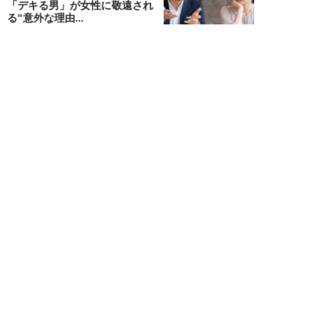
「デキる男」が女性に敬遠され
る“意外な理由...
山本早織
NEW!
恋愛・結婚
2026年08月04日
「当初からナルシストっぽいとは
思っていたんですけど…」女性が
密かに“恋愛対...
堺屋大地
NEW!
恋愛・結婚
2026年08月02日
「ダサい中年男性」に共通す
る“時代遅れのファッション”と
は。100万円の「...
堺屋大地