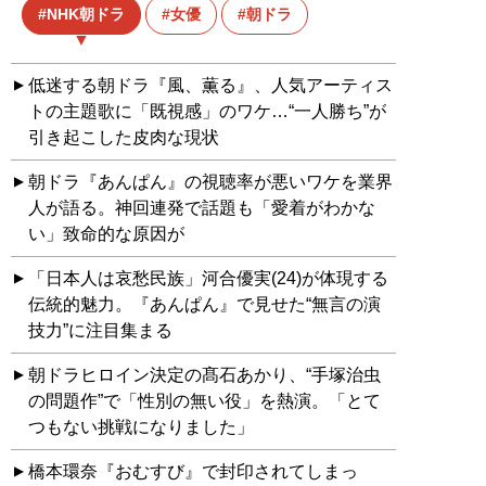
NHK朝ドラ
女優
朝ドラ
低迷する朝ドラ『風、薫る』、人気アーティス
トの主題歌に「既視感」のワケ…“一人勝ち”が
引き起こした皮肉な現状
朝ドラ『あんぱん』の視聴率が悪いワケを業界
人が語る。神回連発で話題も「愛着がわかな
い」致命的な原因が
「日本人は哀愁民族」河合優実(24)が体現する
伝統的魅力。『あんぱん』で見せた“無言の演
技力”に注目集まる
朝ドラヒロイン決定の髙石あかり、“手塚治虫
の問題作”で「性別の無い役」を熱演。「とて
つもない挑戦になりました」
橋本環奈『おむすび』で封印されてしまっ