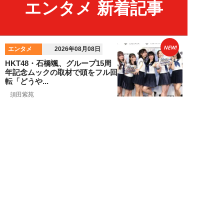
エンタメ 新着記事
NEW!
エンタメ
2026年08月08日
HKT48・石橋颯、グループ15周
年記念ムックの取材で頭をフル回
転「どうや...
須田紫苑
NEW!
エンタメ
2026年08月08日
SKE48・太田彩夏が自身初の写
真集を猛アピール「今が一番かわ
いいって自信...
NEW!
エンタメ
2026年08月08日