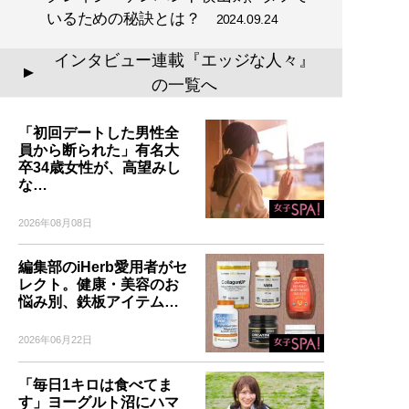
いるための秘訣とは？
2024.09.24
インタビュー連載『エッジな人々』
▲
の一覧へ
「初回デートした男性全
員から断られた」有名大
卒34歳女性が、高望みし
な…
2026年08月08日
編集部のiHerb愛用者がセ
レクト。健康・美容のお
悩み別、鉄板アイテム…
2026年06月22日
「毎日1キロは食べてま
す」ヨーグルト沼にハマ