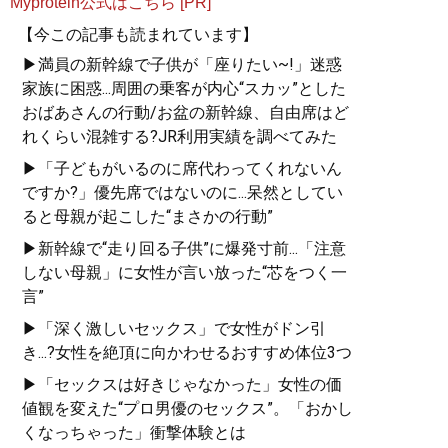
Myprotein公式はこちら [PR]
【今この記事も読まれています】
▶満員の新幹線で子供が「座りたい~!」迷惑
家族に困惑...周囲の乗客が内心“スカッ”とした
おばあさんの行動/お盆の新幹線、自由席はど
れくらい混雑する?JR利用実績を調べてみた
▶「子どもがいるのに席代わってくれないん
ですか?」優先席ではないのに...呆然としてい
ると母親が起こした“まさかの行動”
▶新幹線で“走り回る子供”に爆発寸前...「注意
しない母親」に女性が言い放った“芯をつく一
言”
▶「深く激しいセックス」で女性がドン引
き...?女性を絶頂に向かわせるおすすめ体位3つ
▶「セックスは好きじゃなかった」女性の価
値観を変えた“プロ男優のセックス”。「おかし
くなっちゃった」衝撃体験とは