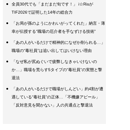
全員30代でも「まだまだ旬です！」 i☆Risが
TIF2026で証明した14年の総合力
「お局が孫のようにかわいがってくれた」納言・薄
幸が伝授する“職場の厄介者を手なずける技術”
「あの人がいるだけで精神的になぜか削られる…」
職場の“毒社員”は追い出してはいけない理由
「なぜ私が尻ぬぐいで疲弊しなきゃいけないの
か…」職場を荒らす5タイプの“毒社員”の実態と撃
退法
「あの人がいるだけで職場がしんどい」約4割が遭
遇している“毒社員”の正体…「不機嫌アピール」
「反対意見を聞かない」人の共通点と撃退法