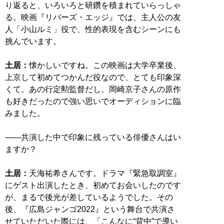
り返ると、いろいろと研鑽を積まれていらっしゃ
る。映画『リバーズ・エッジ』では、主人公の友
人「小山ルミ」役で、性的表現を含むシーンにも
挑んでいます。
土居：
懐かしいですね。この映画は大学卒業後、
上京して初めてつかんだ役なので、とても印象深
くて。あの行定勲監督だし、岡崎京子さんの原作
も好きだったので強い思いでオーディションに臨
みました。
――共演した中で印象に残っている俳優さんはい
ますか？
土居：
天海祐希さんです。ドラマ『緊急取調室』
にゲスト出演したとき、初めてお会いしたのです
が、まるで後光が差しているようでした。その
後、『広島ジャンゴ2022』という舞台で共演さ
せていただいた際には、「こんなに“背中”で導い