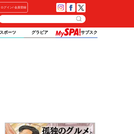
ログイン
会員登録
スポーツ
グラビア
サブスク