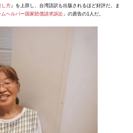
接し方
』を上辞し、台湾語訳も出版されるほど好評だ。ま
ームヘルパー国家賠償請求訴訟
」の原告の1人だ。