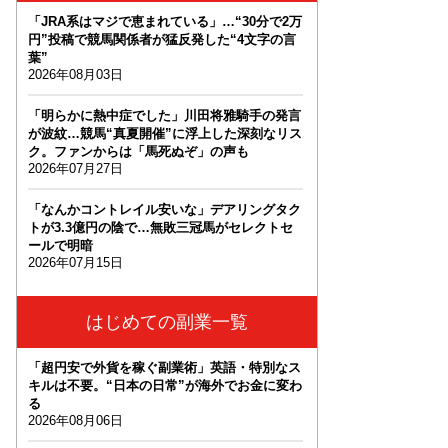
「JRA系はマジで恵まれている」…“30分で2万
円”投稿で競馬関係者が猛反発した“4文字の言
葉”
2026年08月03日
「明らかに熱中症でした」川田将雅騎手の発言
が波紋…競馬“真夏開催”に浮上した深刻なリス
ク。ファンからは「馬死ぬぞ」の声も
2026年07月27日
「なんかコントレイル安いな」デアリングタク
トが3.3億円の陰で…無敗三冠馬がセレクトセ
ールで明暗
2026年07月15日
はじめての副業一覧
「超円安で外貨を稼ぐ副業術」英語・特別なス
キルは不要。“日本の日常”が海外でお金に変わ
る
2026年08月06日