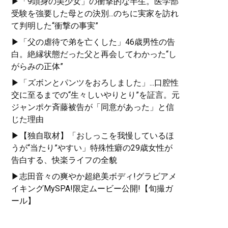
▶「9頭身の美少女」の衝撃的な半生。医学部
受験を強要した母との決別...のちに実家を訪れ
て判明した“衝撃の事実”
▶「父の虐待で弟を亡くした」46歳男性の告
白。絶縁状態だった父と再会してわかった“し
がらみの正体”
▶「ズボンとパンツをおろしました」...口腔性
交に至るまでの“生々しいやりとり”を証言。元
ジャンポケ斉藤被告が「同意があった」と信
じた理由
▶【独自取材】「おしっこを我慢しているほ
うが“当たり”やすい」特殊性癖の29歳女性が
告白する、快楽ライフの全貌
▶志田音々の爽やか超絶美ボディ!グラビアメ
イキングMySPA!限定ムービー公開!【旬撮ガ
ール】