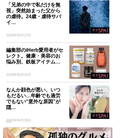
「兄弟の中で私だけを無
視」突然始まった父から
の虐待。24歳・虐待サバ
イ…
2026年02月17日
編集部のiHerb愛用者がセ
レクト。健康・美容のお
悩み別、鉄板アイテム…
2026年06月22日
なんか顔色が悪い、いつ
もだるい…年齢でも過労
でもない“意外な原因”が
隠…
2026年06月30日
PR