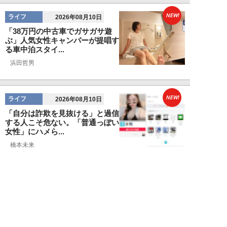
NEW!
ライフ
2026年08月10日
「38万円の中古車でガサガサ遊
ぶ」人気女性キャンパーが提唱す
る車中泊スタイ...
浜田哲男
NEW!
ライフ
2026年08月10日
「自分は詐欺を見抜ける」と過信
する人こそ危ない。「普通っぽい
女性」にハメら...
橋本未来
NEW!
ライフ
2026年08月10日
夏フェスで「胸を揉まれた」20
代女性が体験した卑劣な痴漢被
害。助けてくれた...