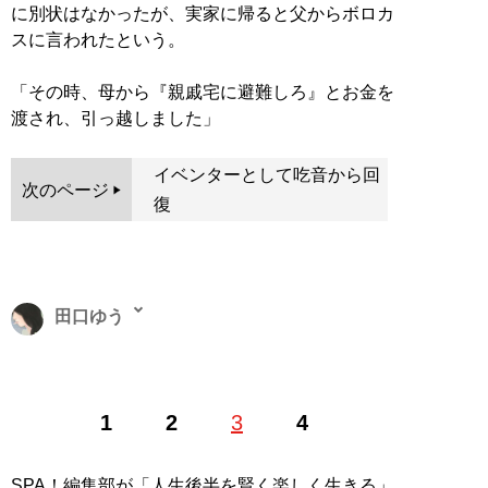
に別状はなかったが、実家に帰ると父からボロカ
スに言われたという。
「その時、母から『親戚宅に避難しろ』とお金を
渡され、引っ越しました」
イベンターとして吃音から回
次のページ
復
田口ゆう
ライター・原作者・あいである広場編集長。立教大学経
1
2
3
4
済学部経営学科卒。「認知症」「介護虐待」「障害者支
援」「マイノリティ問題」など、多くの人が見ないよう
にする社会課題を中心に取材する。文春オンライン・週
SPA！編集部が「人生後半を賢く楽しく生きる」