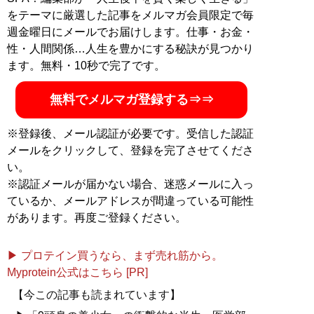
刊プレイボーイ・LIFULL介護などで連載・寄稿中。『認
をテーマに厳選した記事をメルマガ会員限定で毎
知症が見る世界』（竹書房・2023年）原作者
週金曜日にメールでお届けします。仕事・お金・
性・人間関係…人生を豊かにする秘訣が見つかり
記事一覧へ
ます。無料・10秒で完了です。
無料でメルマガ登録する⇒⇒
※登録後、メール認証が必要です。受信した認証
メールをクリックして、登録を完了させてくださ
い。
※認証メールが届かない場合、迷惑メールに入っ
ているか、メールアドレスが間違っている可能性
があります。再度ご登録ください。
▶ プロテイン買うなら、まず売れ筋から。
Myprotein公式はこちら [PR]
【今この記事も読まれています】