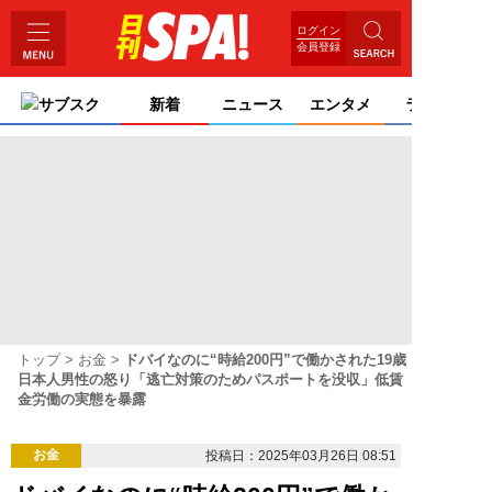
ログイン
会員登録
サブスク
新着
ニュース
エンタメ
ライフ
トップ
お金
ドバイなのに“時給200円”で働かされた19歳
日本人男性の怒り「逃亡対策のためパスポートを没収」低賃
金労働の実態を暴露
お金
投稿日：2025年03月26日 08:51