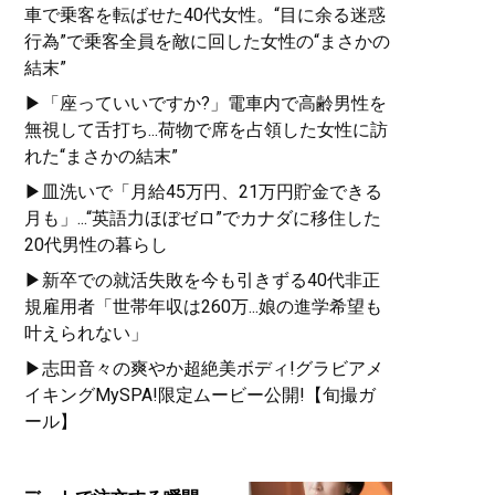
車で乗客を転ばせた40代女性。“目に余る迷惑
行為”で乗客全員を敵に回した女性の“まさかの
結末”
▶「座っていいですか?」電車内で高齢男性を
無視して舌打ち...荷物で席を占領した女性に訪
れた“まさかの結末”
▶皿洗いで「月給45万円、21万円貯金できる
月も」...“英語力ほぼゼロ”でカナダに移住した
20代男性の暮らし
▶新卒での就活失敗を今も引きずる40代非正
規雇用者「世帯年収は260万...娘の進学希望も
叶えられない」
▶志田音々の爽やか超絶美ボディ!グラビアメ
イキングMySPA!限定ムービー公開!【旬撮ガ
ール】