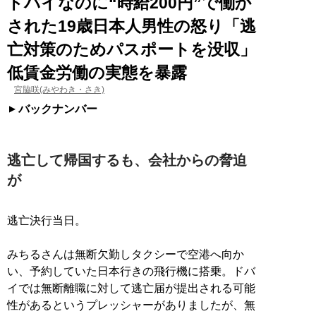
ドバイなのに“時給200円”で働か
された19歳日本人男性の怒り「逃
亡対策のためパスポートを没収」
低賃金労働の実態を暴露
宮脇咲(みやわき・さき)
バックナンバー
逃亡して帰国するも、会社からの脅迫
が
逃亡決行当日。
みちるさんは無断欠勤しタクシーで空港へ向か
い、予約していた日本行きの飛行機に搭乗。ドバ
イでは無断離職に対して逃亡届が提出される可能
性があるというプレッシャーがありましたが、無