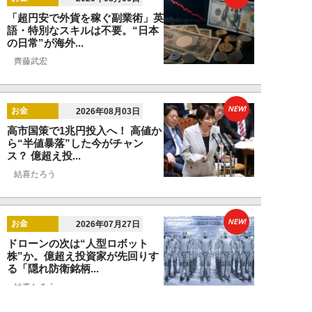
「超円安で外貨を稼ぐ副業術」英
語・特別なスキルは不要。“日本
の日常”が海外...
齊藤武宏
NEW!
お金
2026年08月03日
高市国策で1兆円投入へ！ 高値か
ら“半値暴落”した今がチャン
ス？ 億超え投...
結喜たろう
NEW!
お金
2026年07月27日
ドローンの次は“人型ロボット
株”か。億超え投資家が先回りす
る「隠れ防衛銘柄...
結喜たろう