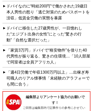
ドバイなのに“時給200円”で働かされた19歳日
本人男性の怒り「逃亡対策のためパスポートを
没収」低賃金労働の実態を暴露
ドバイに移住した27歳男性が、一目惚れし
た“エジプト出身の女性”にとった“驚きの行
動”「自然な選択だった」
「家賃3万円」ドバイで“格安物件”を借りた40
代男性が振り返る、驚きの住環境…「10人部屋
で同室者は全員アフリカ人」
「週4日労働で年収1300万円以上」…出稼ぎ寿
司職人のリアル懐事情「未経験のアラフォーで
も間に合う」