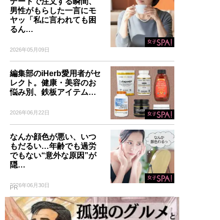
デートで注文する瞬間、
男性がもらした一言にモ
ヤッ「私に言われても困
るん…
2026年05月09日
編集部のiHerb愛用者がセ
レクト。健康・美容のお
悩み別、鉄板アイテム…
2026年06月22日
なんか顔色が悪い、いつ
もだるい…年齢でも過労
でもない“意外な原因”が
隠…
2026年06月30日
PR