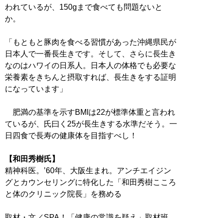
われているが、150gまで食べても問題ないと
か。
「もともと豚肉を食べる習慣があった沖縄県民が
日本人で一番長生きです。そして、さらに長生き
なのはハワイの日系人。日本人の体格でも必要な
栄養素をきちんと摂取すれば、長生きをする証明
になっています」
肥満の基準を示すBMIは22が標準体重と言われ
ているが、氏曰く25が長生きする水準だそう。一
日四食で長寿の健康体を目指すべし！
【和田秀樹氏】
精神科医。’60年、大阪生まれ。アンチエイジン
グとカウンセリングに特化した「和田秀樹こころ
と体のクリニック院長」を務める
取材・文／SPA！「健康の常識を疑え」取材班