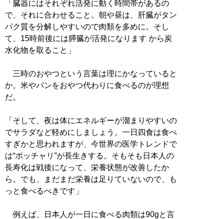
「臓器にはそれぞれ活発に動く時間帯があるの
で、それに合わせること。朝や昼は、肝臓がタン
パク質を分解しやすいので肉類を多めに。そし
て、15時前後には膵臓が活発になります から炭
水化物を取ること」
三時のおやつという言葉は理にかなっていると
か。米やパンをおやつ代わりに食べるのが理想
だ。
「そして、夜は体にエネルギーが溜まりやすいの
でサラダなど軽めにしましょう。一日四食は食べ
すぎかと思われますが、今世界の医学トレンドで
は“ポッチャリ”が長生きする。そもそも日本人の
長寿化は戦後になって、栄養状態が改善したか
ら。でも、まだまだ栄養は足りていないので、も
っと食べるべきです」
例えば、日本人が一日に食べる肉類は90gと言