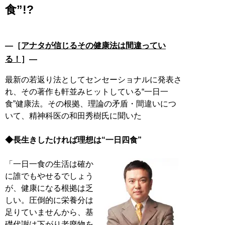
食”!?
―［
アナタが信じるその健康法は間違ってい
る！
］―
最新の若返り法としてセンセーショナルに発表さ
れ、その著作も軒並みヒットしている“一日一
食”健康法。その根拠、理論の矛盾・間違いにつ
いて、精神科医の和田秀樹氏に聞いた
◆長生きしたければ理想は“一日四食”
「一日一食の生活は確か
に誰でもやせるでしょう
が、健康になる根拠は乏
しい。圧倒的に栄養分は
足りていませんから、基
礎代謝は下がり老廃物を