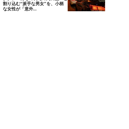
割り込む“派手な男女”を、小柄
な女性が「意外...
和泉太郎
NEW!
ライフ
2026年08月05日
エコノミー席「頭カクンで眠れな
い」問題を解決？航空ジャーナリ
ストが見つけた...
北島幸司
NEW!
ライフ
2026年08月04日
「バスの優先席に荷物を置く」外
国人カップルに、怒鳴り散らす地
元民。一触即発...
高橋マナブ