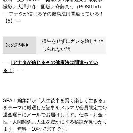
撮影／大澤邦彦 図版／斉藤真弓（POSITIVI）
― アナタが信じるその健康法は間違っている！
摂生をせずにガンを治した信
次の記事
じられない話
―［
アナタが信じるその健康法は間違ってい
る！
］―
SPA！編集部が「人生後半を賢く楽しく生きる」
をテーマに厳選した記事をメルマガ会員限定で毎
週金曜日にメールでお届けします。仕事・お金・
性・人間関係…人生を豊かにする秘訣が見つかり
ます。無料・10秒で完了です。