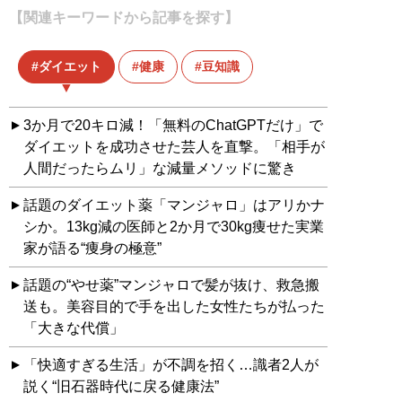
【関連キーワードから記事を探す】
ダイエット
健康
豆知識
3か月で20キロ減！「無料のChatGPTだけ」で
ダイエットを成功させた芸人を直撃。「相手が
人間だったらムリ」な減量メソッドに驚き
話題のダイエット薬「マンジャロ」はアリかナ
シか。13kg減の医師と2か月で30kg痩せた実業
家が語る“痩身の極意”
話題の“やせ薬”マンジャロで髪が抜け、救急搬
送も。美容目的で手を出した女性たちが払った
「大きな代償」
「快適すぎる生活」が不調を招く…識者2人が
説く“旧石器時代に戻る健康法”