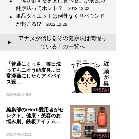
「体が欲するままに食べる」が最強の
健康法ってホント？
2012.12.02
単品ダイエットは例外なくリバウンド
が起こる!?
2012.11.28
アナタが信じるその健康法は間違っ
▲
ている！の一覧へ
「普通にくっさ」毎日洗
ってもニオう頭皮臭…日
常漫画にしたらアドバイ
ス殺…
2026年06月15日
編集部のiHerb愛用者がセ
レクト。健康・美容のお
悩み別、鉄板アイテム…
2026年06月22日