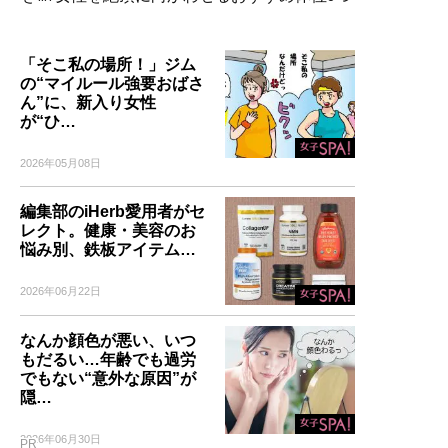
「そこ私の場所！」ジム
の“マイルール強要おばさ
ん”に、新入り女性
が“ひ…
2026年05月08日
編集部のiHerb愛用者がセ
レクト。健康・美容のお
悩み別、鉄板アイテム…
2026年06月22日
なんか顔色が悪い、いつ
もだるい…年齢でも過労
でもない“意外な原因”が
隠…
2026年06月30日
PR