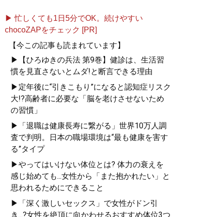
▶ 忙しくても1日5分でOK。続けやすい
chocoZAPをチェック [PR]
【今この記事も読まれています】
▶【ひろゆきの兵法 第9巻】健診は、生活習
慣を見直さないとムダ!と断言できる理由
▶定年後に“引きこもり”になると認知症リスク
大!?高齢者に必要な「脳を老けさせないため
の習慣」
▶「退職は健康長寿に繋がる」世界10万人調
査で判明。日本の職場環境は“最も健康を害す
る”タイプ
▶やってはいけない体位とは? 体力の衰えを
感じ始めても...女性から「また抱かれたい」と
思われるためにできること
▶「深く激しいセックス」で女性がドン引
き...?女性を絶頂に向かわせるおすすめ体位3つ