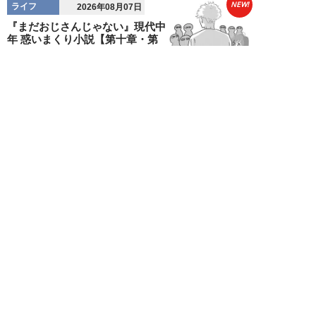
NEW!
ライフ
2026年08月07日
『まだおじさんじゃない』現代中
年 惑いまくり小説【第十章・第
三話 堅山賢一...
鳥トマト
NEW!
ライフ
2026年08月07日
ラーメンを「年間800杯」を食す
35歳男性を直撃。「9年で35キロ
増」も健...
Mr.tsubaking
NEW!
ライフ
2026年08月07日
「邪魔なんだよ！」新幹線で座席
を蹴ってくる後ろの男性…恐怖に
震えた女性客を...
chimi86