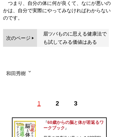
つまり、自分の体に何が良くて、なにが悪いの
かは、自分で実際にやってみなければわからない
のです。
眉ツバものに思える健康法で
次のページ
も試してみる価値はある
和田秀樹
1960年、大阪府生まれ。東京大学医学部卒業。精神科
1
2
3
医。 東京大学医学部附属病院精神神経科助手、米国カー
ル・メニンガー精神医学校国際フェローを経て、 現在、
和田秀樹こころと体のクリニック院長。 高齢者専門の精
60歳からの脳と体が若返るワ
『
神科医として、30年以上にわたって高齢者医療の現場に
ークブック
』
携わっている。 ベストセラー『80歳の壁』（幻冬