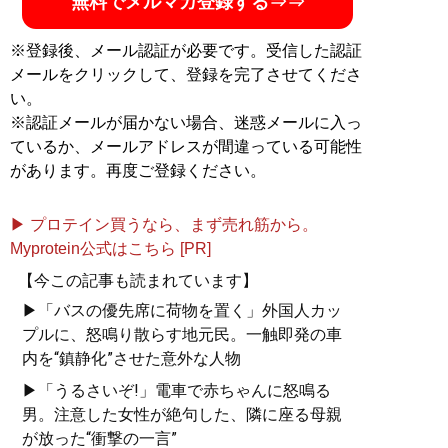
無料でメルマガ登録する⇒⇒
※登録後、メール認証が必要です。受信した認証
メールをクリックして、登録を完了させてくださ
い。
※認証メールが届かない場合、迷惑メールに入っ
ているか、メールアドレスが間違っている可能性
があります。再度ご登録ください。
▶ プロテイン買うなら、まず売れ筋から。
Myprotein公式はこちら [PR]
【今この記事も読まれています】
▶「バスの優先席に荷物を置く」外国人カッ
プルに、怒鳴り散らす地元民。一触即発の車
内を“鎮静化”させた意外な人物
▶「うるさいぞ!」電車で赤ちゃんに怒鳴る
男。注意した女性が絶句した、隣に座る母親
が放った“衝撃の一言”