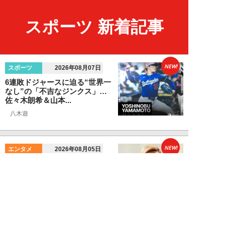
スポーツ 新着記事
NEW!
スポーツ
2026年08月07日
6連敗ドジャースに迫る“世界一
なし”の「不吉なジンクス」…
佐々木朗希＆山本...
八木遊
NEW!
エンタメ
2026年08月05日
「ネタにするな」本田圭佑の“移
民投稿”に批判殺到。社会問題に
首を突っ込むた...
石黒隆之