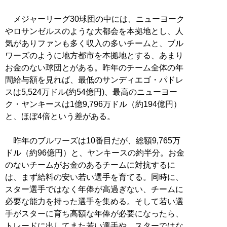
メジャーリーグ30球団の中には、ニューヨーク
やロサンゼルスのような大都会を本拠地とし、人
気がありファンも多く収入の多いチームと、ブル
ワーズのように地方都市を本拠地とする、あまり
お金のない球団とがある。昨年のチーム全体の年
間給与額を見れば、最低のサンディエゴ・パドレ
スは5,524万ドル(約54億円)、最高のニューヨー
ク・ヤンキースは1億9,796万ドル（約194億円）
と、ほぼ4倍という差がある。
昨年のブルワーズは10番目だが、総額9,765万
ドル（約96億円）と、ヤンキースの約半分。お金
のないチームがお金のあるチームに対抗するに
は、まず給料の安い若い選手を育てる。同時に、
スター選手ではなく年俸が高過ぎない、チームに
必要な能力を持った選手を集める。そして若い選
手がスターに育ち高額な年俸が必要になったら、
トレードに出してまた若い選手や、スターではな