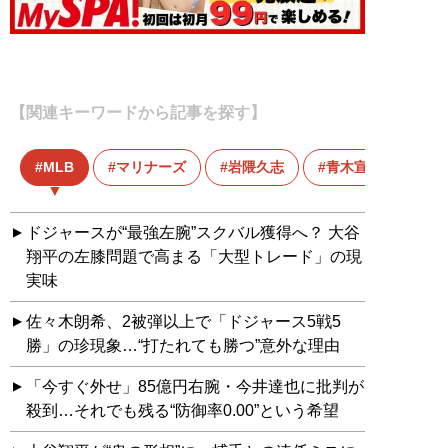
【関連キーワードから記事を探す】
MLB
マリナーズ
岩隈久志
青木宣親
ドジャースが“最強左腕”スクバル獲得へ？ 大谷
翔平の左膝問題で高まる「大型トレード」の現
実味
佐々木朗希、2被弾以上で「ドジャース5戦5
勝」の珍現象…“打たれても勝つ”意外な理由
「今すぐ外せ」85億円右腕・今井達也に批判が
殺到…それでも残る“防御率0.00”という希望