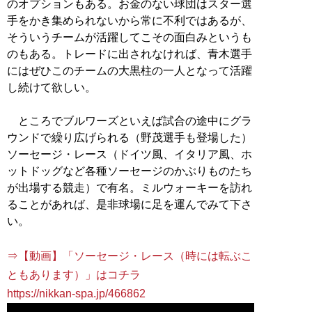
のオプションもある。お金のない球団はスター選
手をかき集められないから常に不利ではあるが、
そういうチームが活躍してこその面白みというも
のもある。トレードに出されなければ、青木選手
にはぜひこのチームの大黒柱の一人となって活躍
し続けて欲しい。
ところでブルワーズといえば試合の途中にグラ
ウンドで繰り広げられる（野茂選手も登場した）
ソーセージ・レース（ドイツ風、イタリア風、ホ
ットドッグなど各種ソーセージのかぶりものたち
が出場する競走）で有名。ミルウォーキーを訪れ
ることがあれば、是非球場に足を運んでみて下さ
い。
⇒【動画】「ソーセージ・レース（時には転ぶこ
ともあります）」はコチラ
https://nikkan-spa.jp/466862