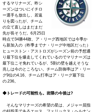
するマリナーズ。昨シ
ーズンはついにイチロ
ー選手も放出し、若返
りを図ったが、チーム
の立て直しはまだまだ
先が長そうだ。6月25日
時点で34勝44敗、ア・リーグ西地区では今季か
ら新加入の（昨季までナ・リーグ中地区だった）
ヒューストン・アストロズがシーズン前の予想通
り最下位を爆走してくれているのでマリナーズは
最下位こそ免れているが、5割の壁を越えそうな
兆しは今のところない。チーム防御率はア・リー
グ9位の4.16、チーム打率はア・リーグ最下位
の.236。
◆トレードの可能性も。岩隈の今後は?
そんなマリナーズの希望の星は、メジャー屈指
の好投手であるエース、フェリックス・ヘルナン