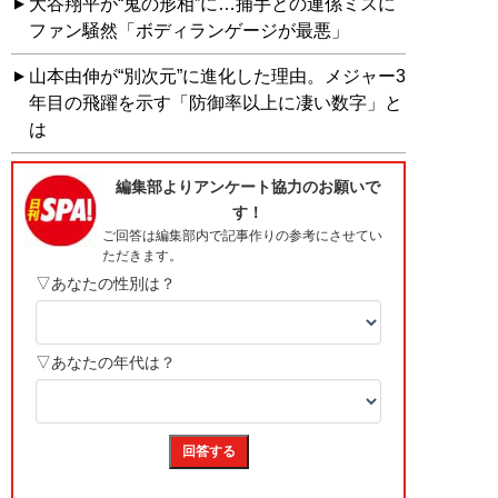
大谷翔平が“鬼の形相”に…捕手との連係ミスに
ファン騒然「ボディランゲージが最悪」
山本由伸が“別次元”に進化した理由。メジャー3
年目の飛躍を示す「防御率以上に凄い数字」と
は