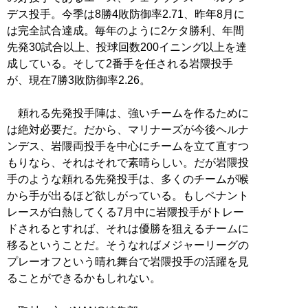
デス投手。今季は8勝4敗防御率2.71、昨年8月に
は完全試合達成。毎年のように2ケタ勝利、年間
先発30試合以上、投球回数200イニング以上を達
成している。そして2番手を任される岩隈投手
が、現在7勝3敗防御率2.26。
頼れる先発投手陣は、強いチームを作るために
は絶対必要だ。だから、マリナーズが今後ヘルナ
ンデス、岩隈両投手を中心にチームを立て直すつ
もりなら、それはそれで素晴らしい。だが岩隈投
手のような頼れる先発投手は、多くのチームが喉
から手が出るほど欲しがっている。もしペナント
レースが白熱してくる7月中に岩隈投手がトレー
ドされるとすれば、それは優勝を狙えるチームに
移るということだ。そうなればメジャーリーグの
プレーオフという晴れ舞台で岩隈投手の活躍を見
ることができるかもしれない。