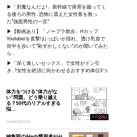
▶「邪魔なんだよ!」新幹線で座席を蹴ってく
る後ろの男性...恐怖に震えた女性客を救っ
た“強面男性の一言”
▶【動画あり】「ノーブラ散歩」Hカップ
Youtuberを直撃!おっぱいが揺れ、透け乳首で
街中を歩いて“恥ずかしくない”のか聞いてみた
ら...
▶「深く激しいセックス」で女性がドン引
き...?女性を絶頂に向かわせるおすすめ体位3つ
体力をつける“体力がな
い”問題、どう乗り越え
る？50代のリアルすぎる
悩…
2026年08月07日
編集部のiHerb愛用者がセ