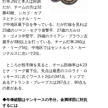
打率.292と本人は好調
だが、チームの方は32
勝43敗、シカゴ・カブ
スとナショナル・リー
グ中地区最下位を争っている。だが打線を見れば
23歳のジーン・セグラ遊撃手、27歳のカルロ
ス・ゴメス中堅守、29歳のライアン・ブラウン左
翼手が3割以上を打っている。チーム打率.260は
ナ・リーグ5位、中地区ではセントルイス・カー
ジナルスに次いで2位。
ところが投手陣を見ると、チーム防御率は4.23
とナ・リーグ最下位。失点は最悪のコロラド・ロ
ッキーズに次ぐワースト2位の347点、トップで
あるアトランタ・ブレーブスは267点と、80点も
の差がある。
◆年俸総額はヤンキースの半分。金満球団に対抗
するには