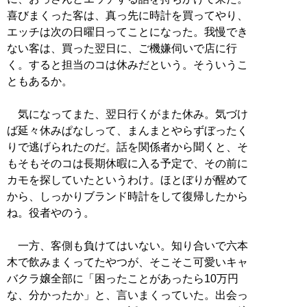
喜びまくった客は、真っ先に時計を買ってやり、
エッチは次の日曜日ってことになった。我慢でき
ない客は、買った翌日に、ご機嫌伺いで店に行
く。すると担当のコは休みだという。そういうこ
ともあるか。
気になってまた、翌日行くがまた休み。気づけ
ば延々休みぱなしって、まんまとやらずぼったく
りで逃げられたのだ。話を関係者から聞くと、そ
もそもそのコは長期休暇に入る予定で、その前に
カモを探していたというわけ。ほとぼりが醒めて
から、しっかりブランド時計をして復帰したから
ね。役者やのう。
一方、客側も負けてはいない。知り合いで六本
木で飲みまくってたやつが、そこそこ可愛いキャ
バクラ嬢全部に「困ったことがあったら10万円
な、分かったか」と、言いまくっていた。出会っ