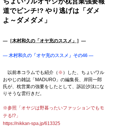
ちょいワルオヤジが枕営業強要報
道でピンチ!? やり逃げは「ダメ
よ～ダメダメ」
―［
木村和久の「オヤ充のススメ」
］―
― 木村和久の「オヤ充のススメ」その46 ―
以前本コラムでも紹介（
※
）した、ちょいワル
おやじの雑誌「MADURO」の編集長、岸田一郎
氏が、枕営業の強要をしたとして、訴訟沙汰にな
りそうな雲行きだ。
※参照「オヤジは野暮ったいファッションでもモ
テる!?」
https://nikkan-spa.jp/613325