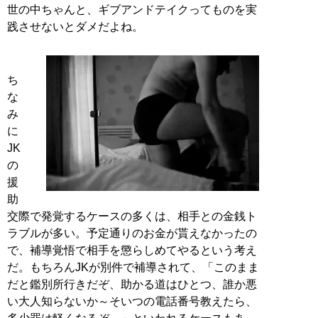
世の中ちゃんと、ギブアンドテイクってものを実
践させないとダメだよね。
ち
な
み
に
JK
の
援
助
交際で発覚するケースの多くは、相手との金銭ト
ラブルが多い。予定通りのお金が貰えなかったの
で、補導覚悟で相手を懲らしめてやるという考え
だ。もちろんJKが別件で補導されて、「このまま
だと鑑別所行きだぞ、助かる道はひとつ、誰か悪
い大人知らないか～そいつの電話番号教えたら、