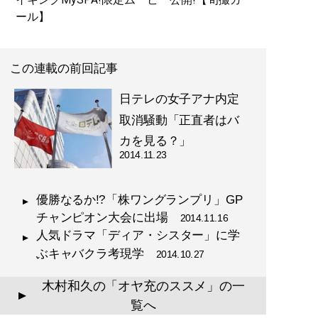
ール】
この連載の前回記事
日テレの女子アナ内定
取消騒動「正直者はバ
カを見る？」
2014.11.23
優勝なるか!?「株ワングランプリ」GP
チャンピオン大会に出場
2014.11.16
人気ドラマ「ディア・シスター」に学
ぶキャバクラ考現学
2014.10.27
木村和久の「オヤ充のススメ」の一
▲
覧へ