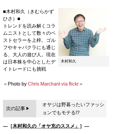
■木村和久（きむらかず
ひさ）■
トレンドを読み解くコラ
ムニストとして数々のベ
ストセラーを上梓。ゴル
フやキャバクラにも通じ
る、大人の遊び人。現在
木村和久
は日本株を中心としたデ
イトレードにも挑戦
＜Photo by
Chris Marchant via flickr
オヤジは野暮ったいファッシ
次の記事
ョンでもモテる!?
―［
木村和久の「オヤ充のススメ」
］―