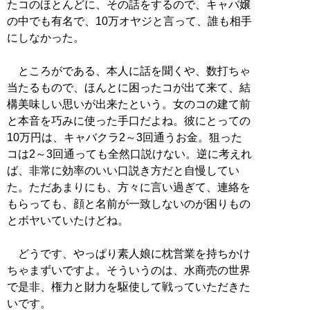
たコのほとんどに、その話をするので、キャバ嬢
の中でも有名で、10万オヤジと言って、誰も相手
にしなかった。
ところがである、本人に話を聞くや、数打ちゃ
当たるもので、ほんとに困ったコが出て来て、結
構美味しい思いが出来たという。女のコの建て前
と本音を巧みに使った手口だよね。彼にとっての
10万円は、キャバクラ2～3回通うお金。狙った
コは2～3回通っても全然口説けない。逆に考えれ
ば、非常に効率のいい口説き方だと自慢してい
た。ただあまりにも、方々に言い過ぎて、連絡を
もらっても、顔と名前が一致しないのが困りもの
とボヤいていたけどね。
どうです、やっぱり素人娘に枕営業を持ちかけ
ちゃまずいですよ。そういうのは、水商売の世界
で是非、権力と財力を駆使して戦っていただきた
いです。