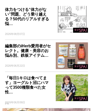
体力をつける“体力がな
い”問題、どう乗り越え
る？50代のリアルすぎる
悩…
2026年08月07日
編集部のiHerb愛用者がセ
レクト。健康・美容のお
悩み別、鉄板アイテム…
2026年06月22日
「毎日1キロは食べてま
す」ヨーグルト沼にハマ
って3500種類食べた女
性…
2026年06月09日
PR