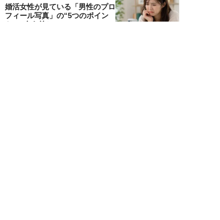
婚活女性が見ている「男性のプロ
フィール写真」の“5つのポイン
ト”…会う前か...
関口美奈子
NEW!
恋愛・結婚
2026年08月06日
年収2000万円でも苦戦…婚活で
「デキる男」が女性に敬遠され
る“意外な理由...
山本早織
NEW!
恋愛・結婚
2026年08月04日
「当初からナルシストっぽいとは
思っていたんですけど…」女性が
密かに“恋愛対...
堺屋大地