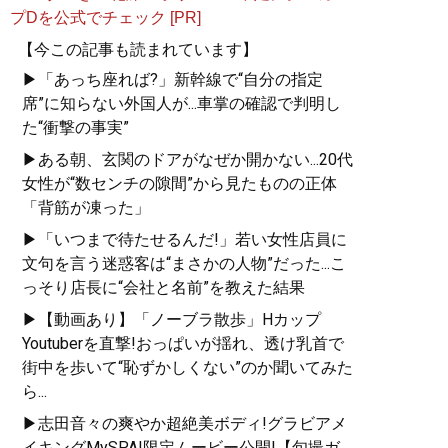
プDを公式でチェック [PR]
【今この記事も読まれています】
▶「あっち座れば?」新幹線で“自分の指定
席”に知らない外国人が...車掌の確認で判明し
た“衝撃の事実”
▶ある朝、玄関のドアがなぜか開かない...20代
女性が“数センチの隙間”から見たものの正体
「背筋が凍った」
▶「いつまで待たせるんだ!」若い女性店員に
文句を言う迷惑客は“まさかの人物”だった...こ
っそり店長に“会社と名前”を教えた結果
▶【動画あり】「ノーブラ散歩」Hカップ
Youtuberを直撃!おっぱいが揺れ、透け乳首で
街中を歩いて“恥ずかしくない”のか聞いてみた
ら...
▶志田音々の爽やか超絶美ボディ!グラビアメ
イキングMySPA!限定ムービー公開!【旬撮ガ