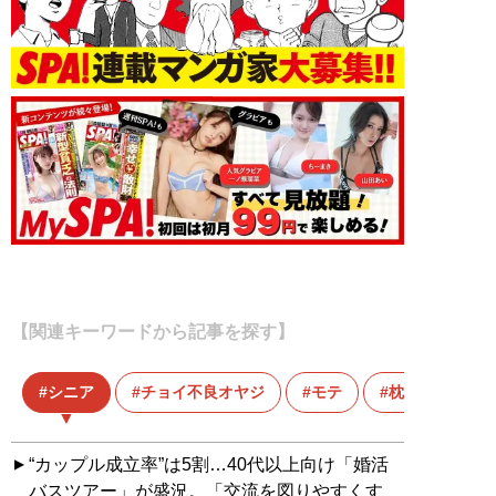
【関連キーワードから記事を探す】
シニア
チョイ不良オヤジ
モテ
枕営業
“カップル成立率”は5割…40代以上向け「婚活
バスツアー」が盛況。「交流を図りやすくす