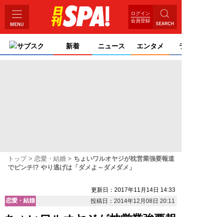
ログイン
会員登録
サブスク
新着
ニュース
エンタメ
ライフ
トップ
恋愛・結婚
ちょいワルオヤジが枕営業強要報道
でピンチ!? やり逃げは「ダメよ～ダメダメ」
更新日：2017年11月14日 14:33
恋愛・結婚
投稿日：2014年12月08日 20:11