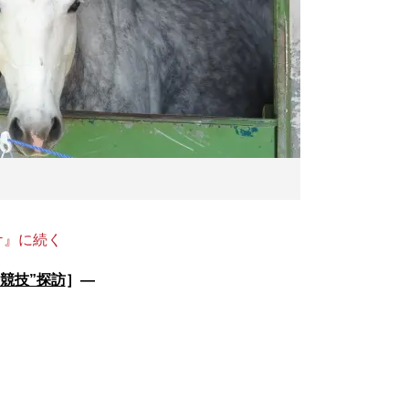
ケ』に続く
場競技”探訪
］―