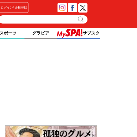
ログイン
会員登録
スポーツ
グラビア
サブスク