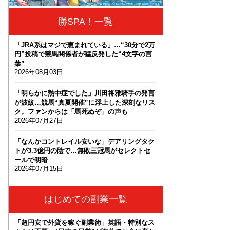
勝SPA！一覧
「JRA系はマジで恵まれている」…“30分で2万
円”投稿で競馬関係者が猛反発した“4文字の言
葉”
2026年08月03日
「明らかに熱中症でした」川田将雅騎手の発言
が波紋…競馬“真夏開催”に浮上した深刻なリス
ク。ファンからは「馬死ぬぞ」の声も
2026年07月27日
「なんかコントレイル安いな」デアリングタク
トが3.3億円の陰で…無敗三冠馬がセレクトセ
ールで明暗
2026年07月15日
はじめての副業一覧
「超円安で外貨を稼ぐ副業術」英語・特別なス