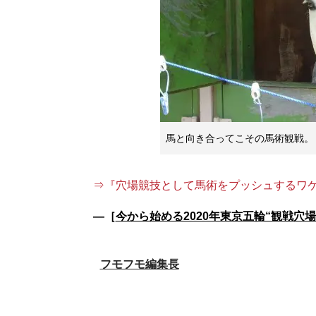
馬と向き合ってこその馬術観戦。
⇒『穴場競技として馬術をプッシュするワ
―［
今から始める2020年東京五輪“観戦穴
フモフモ編集長