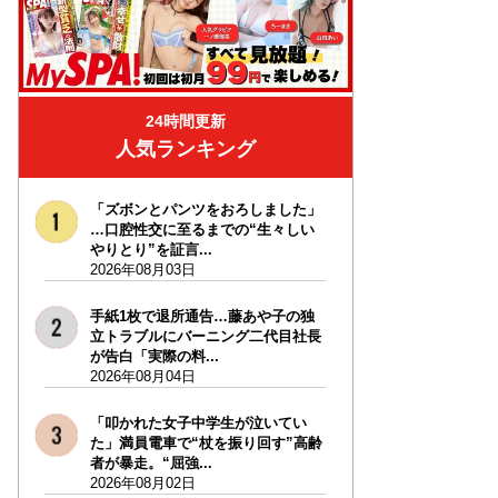
24時間更新
人気ランキング
「ズボンとパンツをおろしました」
…口腔性交に至るまでの“生々しい
やりとり”を証言...
2026年08月03日
手紙1枚で退所通告…藤あや子の独
立トラブルにバーニング二代目社長
が告白「実際の料...
2026年08月04日
「叩かれた女子中学生が泣いてい
た」満員電車で“杖を振り回す”高齢
者が暴走。“屈強...
2026年08月02日