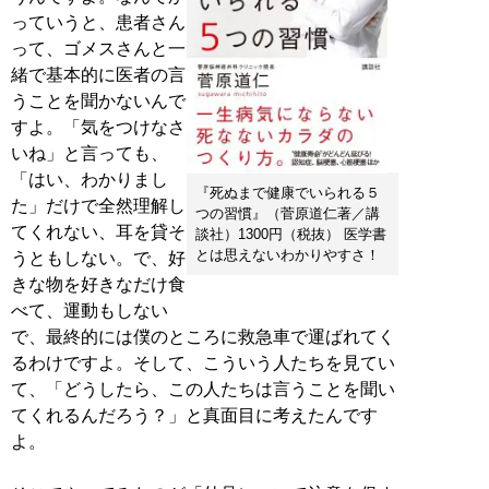
っていうと、患者さん
って、ゴメスさんと一
緒で基本的に医者の言
うことを聞かないんで
すよ。「気をつけなさ
いね」と言っても、
「はい、わかりまし
『死ぬまで健康でいられる５
た」だけで全然理解し
つの習慣』（菅原道仁著／講
てくれない、耳を貸そ
談社）1300円（税抜） 医学書
とは思えないわかりやすさ！
うともしない。で、好
きな物を好きなだけ食
べて、運動もしない
で、最終的には僕のところに救急車で運ばれてく
るわけですよ。そして、こういう人たちを見てい
て、「どうしたら、この人たちは言うことを聞い
てくれるんだろう？」と真面目に考えたんです
よ。