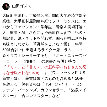
山田ゴメス
大阪府生まれ。年齢非公開。関西大学経済学部卒
業後、大手画材屋勤務を経てフリーランスに。エ
ロからファッション・学年誌・音楽＆美術評論・
人工衛星・AI、さらには漫画原作…まで、記名・
無記名、紙・ネットを問わず、偏った幅広さを持
ち味としながら、草野球をこよなく愛し、年間
80試合以上に出場するライター兼コラムニスト
＆イラストレーターであり、「ネットニュースパ
トローラー（NNP）」の肩書きも併せ持つ。
『
「モテ」と「非モテ」の脳科学～おじさんの恋
はなぜ報われないのか～
』（ワニブックスPLUS
新書）ほか、著書は覆面のものを含めると50冊
を超える。保有資格は「HSP（ハイリー・セン
シテブ・パーソンズ）カウンセラー」「温泉マイ
スター」「合コンマスター」など