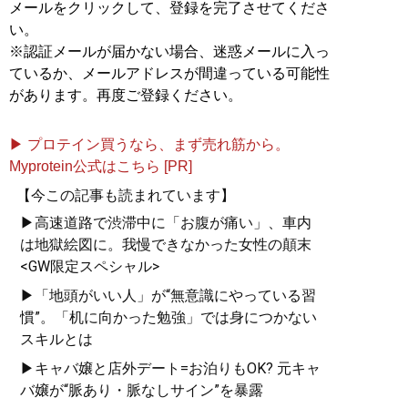
メールをクリックして、登録を完了させてくださ
い。
※認証メールが届かない場合、迷惑メールに入っ
ているか、メールアドレスが間違っている可能性
があります。再度ご登録ください。
▶ プロテイン買うなら、まず売れ筋から。
Myprotein公式はこちら [PR]
【今この記事も読まれています】
▶高速道路で渋滞中に「お腹が痛い」、車内
は地獄絵図に。我慢できなかった女性の顛末
<GW限定スペシャル>
▶「地頭がいい人」が“無意識にやっている習
慣”。「机に向かった勉強」では身につかない
スキルとは
▶キャバ嬢と店外デート=お泊りもOK? 元キャ
バ嬢が“脈あり・脈なしサイン”を暴露