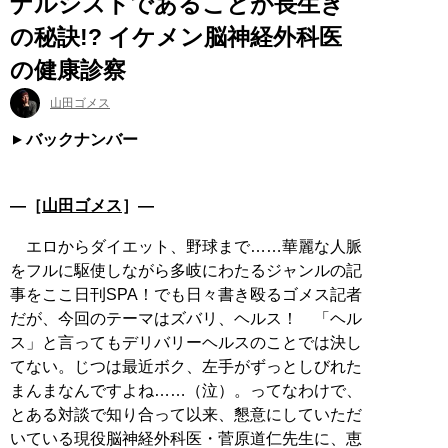
ナルシストであることが長生き
の秘訣!? イケメン脳神経外科医
の健康診察
山田ゴメス
バックナンバー
―［
山田ゴメス
］―
エロからダイエット、野球まで……華麗な人脈
をフルに駆使しながら多岐にわたるジャンルの記
事をここ日刊SPA！でも日々書き殴るゴメス記者
だが、今回のテーマはズバリ、ヘルス！ 「ヘル
ス」と言ってもデリバリーヘルスのことでは決し
てない。じつは最近ボク、左手がずっとしびれた
まんまなんですよね……（泣）。ってなわけで、
とある対談で知り合って以来、懇意にしていただ
いている現役脳神経外科医・菅原道仁先生に、恵