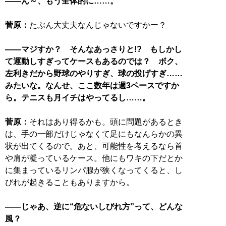
――ん～、もう全体的に……。
菅原：
たぶん大丈夫なんじゃないですかー？
――マジすか？ そんなあっさりと!? もしかし
て運動しすぎってケースもあるのでは？ ボク、
左利きだから野球のやりすぎ、球の投げすぎ……
みたいな。なんせ、ここ数年は週3ペースですか
ら。テニスも月イチはやってるし……。
菅原：
それはあり得るかも。頭に問題があるとき
は、手の一部だけじゃなくて足にもなんらかの異
状が出てくるので。あと、可能性を考えるなら首
や肩が凝っているケース。他にもワキの下だとか
に集まっているリンパ腺が狭くなってくると、し
びれが起きることもありますから。
――じゃあ、逆に“危ないしびれ方”って、どんな
風？