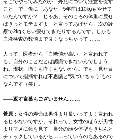
そこでやってみたのが「外見について注意を促す
こと」で、仮に「あなた、5年前は10kgもやせて
いたんですか？ じゃあ、そのころの体重に戻せ
ばきっとモテますよ」と言ってあげたら、次の診
察で2kgくらい痩せてきたりするんです。しかも
血液検査の数値まで良くなっちゃって……。
人って、医者から「血糖値が高い」と言われて
も、自分のことだとは認識できないんでしょう
ね。現状、痛くも痒くもないから。でも、見た目
について指摘すれば不思議と“気づいちゃう”もの
なんです（笑）。
――返す言葉もございません……。
菅原：
女性の寿命は男性より長いってよく言われ
るじゃないですか。それって、女性のほうが男性
よりマメに鏡を見て、自分の顔や体型をきちんと
チェックしているから……っていうのもあるので