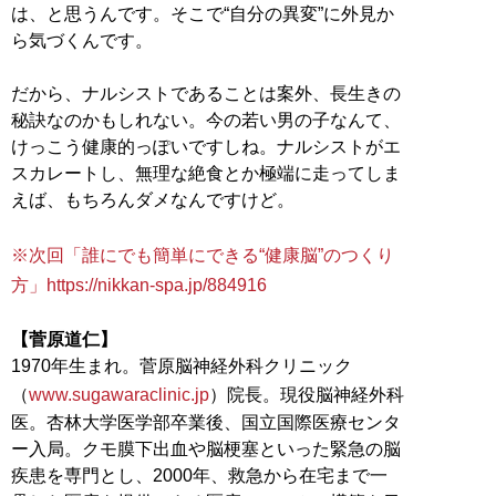
は、と思うんです。そこで“自分の異変”に外見か
ら気づくんです。
だから、ナルシストであることは案外、長生きの
秘訣なのかもしれない。今の若い男の子なんて、
けっこう健康的っぽいですしね。ナルシストがエ
スカレートし、無理な絶食とか極端に走ってしま
えば、もちろんダメなんですけど。
※次回「誰にでも簡単にできる“健康脳”のつくり
方」https://nikkan-spa.jp/884916
【菅原道仁】
1970年生まれ。菅原脳神経外科クリニック
（
www.sugawaraclinic.jp
）院長。現役脳神経外科
医。杏林大学医学部卒業後、国立国際医療センタ
ー入局。クモ膜下出血や脳梗塞といった緊急の脳
疾患を専門とし、2000年、救急から在宅まで一