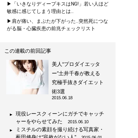
▶「いきなりディープキスはNG!」若い人ほど
敏感に感じてしまう理由とは...
▶肩が痛い、まぶたが下がった...突然死につな
がる脳・心臓疾患の前兆チェックリスト
この連載の前回記事
美人“プロダイエッタ
ー”土井千春が教える
究極手抜きダイエット
術3選
2015.06.18
現役レースクィーンにガチでキャッチ
ャーをやらせてみた
2015.06.10
ミスチルの素顔を撮り続ける写真家・
薮田修身は“容赦がない人”
2015.06.01