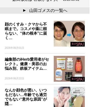
山田ゴメスの一覧へ
▲
顔のくすみ・クマから不
眠まで。コスメや薬に頼
らない、“体の根本”に届
く…
2026年06月01日
編集部のiHerb愛用者がセ
レクト。健康・美容のお
悩み別、鉄板アイテム…
2026年06月22日
なんか顔色が悪い、いつ
もだるい…年齢でも過労
でもない“意外な原因”が
隠…