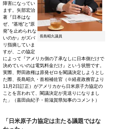
障害になってい
ます。矢部宏治
著『日本はな
ぜ、“基地”と“原
発”を止められな
長島昭久議員
いのか』がズバ
リ指摘していま
すが、この協定
によって『アメリカ側の了承なしに日本側だけで
決めていいのは電気料金だけ』という状態です。
実際、野田政権は原発ゼロを閣議決定しようとし
た際、長島昭久・首相補佐官（※経産政務官より
11月2日訂正）がアメリカから日米原子力協定の
ことを言われて、閣議決定が見送りになりまし
た」（嘉田由紀子・前滋賀県知事のコメント）
「日米原子力協定は主たる議題ではな
かった」