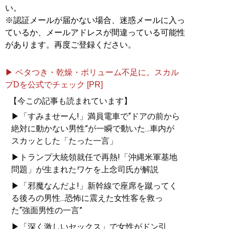
い。
※認証メールが届かない場合、迷惑メールに入っ
ているか、メールアドレスが間違っている可能性
があります。再度ご登録ください。
▶ ベタつき・乾燥・ボリューム不足に。スカル
プDを公式でチェック [PR]
【今この記事も読まれています】
▶「すみませーん!」満員電車で“ドアの前から
絶対に動かない男性”が一瞬で動いた...車内が
スカッとした「たった一言」
▶トランプ大統領就任で再熱!「沖縄米軍基地
問題」が生まれたワケを上念司氏が解説
▶「邪魔なんだよ!」新幹線で座席を蹴ってく
る後ろの男性...恐怖に震えた女性客を救っ
た“強面男性の一言”
▶「深く激しいセックス」で女性がドン引