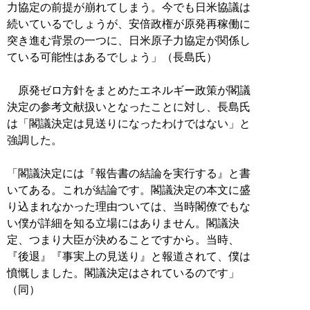
力協定の前提が崩れてしまう。今でも日米協議は
続いているでしょうが、安倍政権が原発再稼働に
突き進む背景の一つに、日米原子力協定が関係し
ている可能性はあるでしょう」（長島氏）
原発ゼロ方針をまとめたエネルギー政策が閣議
決定の参考文献扱いとなったことに対し、長島氏
は「閣議決定は見送りになったわけではない」と
強調した。
「閣議決定には『報告書の結論を実行する』と書
いてある。これが結論です。閣議決定の本文に盛
り込まれなかった理由ついては、当時閣僚でもな
い僕が詳細を知る立場にはありません。閣議決
定、つまり大臣が決めることですから。当時、
『後退』『事実上の見送り』と報道されて、僕は
憤慨しました。閣議決定はされているのです」
（同）