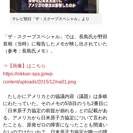
テレビ朝日「ザ・スクープスペシャル」より
「ザ・スクープスペシャル」では、長島氏が野田
首相（当時）に報告したメモが映し出されていた
（参考：長島氏メモ）。
⇒【画像】はこちら
https://nikkan-spa.jp/wp-
content/uploads/2015/12/na01.png
たしかにアメリカとの協議内容（議題）は多岐
にわたっていた。そのメモの5項目のうち2番目に
「日米原子力協定の前提が崩れる」との記載があ
る。アメリカから日米原子力協定について言われ
たことも、原発ゼロの障害になったことも間違い
ないのではないか？ 日米原子力協定が唯一の障