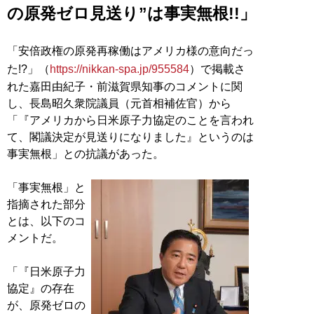
の原発ゼロ見送り”は事実無根!!」
「安倍政権の原発再稼働はアメリカ様の意向だっ
た!?」（
https://nikkan-spa.jp/955584
）で掲載さ
れた嘉田由紀子・前滋賀県知事のコメントに関
し、長島昭久衆院議員（元首相補佐官）から
「『アメリカから日米原子力協定のことを言われ
て、閣議決定が見送りになりました』というのは
事実無根」との抗議があった。
「事実無根」と
指摘された部分
とは、以下のコ
メントだ。
「『日米原子力
協定』の存在
が、原発ゼロの