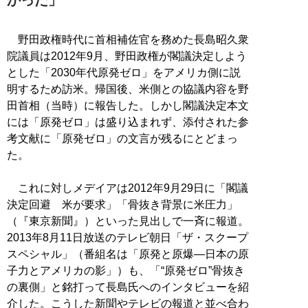
野田政権時代に首相補佐官を務めた長島昭久衆
院議員は2012年9月、野田政権が閣議決定しよう
とした「2030年代原発ゼロ」をアメリカ側に説
明するため訪米。帰国後、米側との協議内容を野
田首相（当時）に報告した。しかし閣議決定本文
には「原発ゼロ」は盛り込まれず、添付された参
考文献に「原発ゼロ」の文言が残るにとどまっ
た。
これに対しメデイアは2012年9月29日に「閣議
決定回避 米が要求」「骨抜き背景に米圧力」
（『東京新聞』）といった見出しで一斉に報道。
2013年8月11日放送のテレビ朝日「ザ・スクープ
スペシャル」（番組名は「原発と原爆―日本の原
子力とアメリカの影」）も、「“原発ゼロ”骨抜き
の裏側」と銘打って長島氏へのインタビューを紹
介した。こうした新聞やテレビの報道と並べ合わ