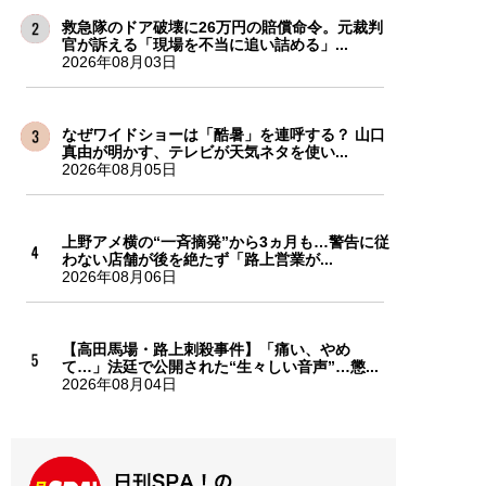
救急隊のドア破壊に26万円の賠償命令。元裁判
官が訴える「現場を不当に追い詰める」...
2026年08月03日
なぜワイドショーは「酷暑」を連呼する？ 山口
真由が明かす、テレビが天気ネタを使い...
2026年08月05日
上野アメ横の“一斉摘発”から3ヵ月も…警告に従
わない店舗が後を絶たず「路上営業が...
2026年08月06日
【高田馬場・路上刺殺事件】「痛い、やめ
て…」法廷で公開された“生々しい音声”…懲...
2026年08月04日