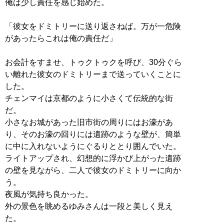
俺は少し責任を感じ始めた。
「彼女をドミトリーに送り返さねば。万が一危険
があったらこれは俺の責任だ」
お会計をすませ、トゥクトゥクを呼び、30分ぐら
い離れた彼女のドミトリーまで送っていくことに
した。
チェンマイは京都のように小さくて伝統的な街
だ。
小さなお城があった旧市街の周りにはお濠があ
り、そのお濠の回りには遺跡のような壁が、簡単
に中に入れないようにぐるりととり囲んでいた。
ライトアップされ、幻想的に浮かび上がった遺跡
の壁を見ながら、二人で彼女のドミトリーに向か
う。
夜風が気持ち良かった。
外の景色を眺めるゆみさんは一段と美しく見え
た。