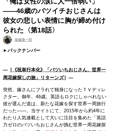
「俺は女性の涙に人一倍弱い」
――46歳のバツイチおじさんは
彼女の悲しい表情に胸が締め付け
られた〈第18話〉
後藤隆一郎
バックナンバー
―［
《祝単行本化》「バツいちおじさん、世界一
周花嫁探しの旅」リターンズ
］―
突然、嫁さんにフラれて独身になったＴＶディレ
クター。御年、46歳。英語もロクにしゃべれない
彼が選んだ道は、新たな花嫁を探す世界一周旅行
だった――。当サイトにて、2015年から約4年に
わたり人気連載として大いに注目を集めた「英語
力ゼロのバツいちおじさんが挑む世界一周花嫁探