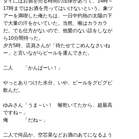
タイにはお酒を売る時間の法律があって、14時～
17時まではお酒を売ってはいけないという。象ツ
アーを満喫した俺たちは、一日中灼熱の太陽の下
で大量の汗をかいていた。当然、喉はカラカラ
だ。でも仕方がないので、他愛のない話をしなが
ら10分間待った。
夕方5時、店員さんが「待たせてごめんなさいね
ー」と言いながらビールを運んできた。
二人 「かんぱーい！」
やっとありつけた水分、いや、ビールをグビグビ
飲んだ。
ゆみさん「うま～い！ 喉乾いてたから、超最高
ですね～」
俺 「だね～」
二人で何品か、空芯菜などお酒のあてになるよう