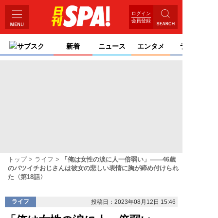
ログイン
会員登録
サブスク
新着
ニュース
エンタメ
ライフ
トップ
ライフ
「俺は女性の涙に人一倍弱い」――46歳
のバツイチおじさんは彼女の悲しい表情に胸が締め付けられ
た〈第18話〉
ライフ
投稿日：2023年08月12日 15:46