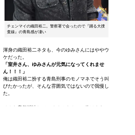
チェンマイの織田裕二。警察署で会ったので『踊る大捜
査線』の青島感が凄い
渾身の織田裕二ネタも、今のゆみさんにはややウ
「室井さん、ゆみさんが元気になってくれませ
ん！！！」
俺は織田裕二扮する青島刑事のモノマネでそう叫
びたかったが、そんな雰囲気ではないので我慢し
た。
そんな意気消沈しているゆみさんに、俺はさらに
悲しい事実を伝えねばならなかった。
俺 「ごめん、時間を逆算するとモン族の市