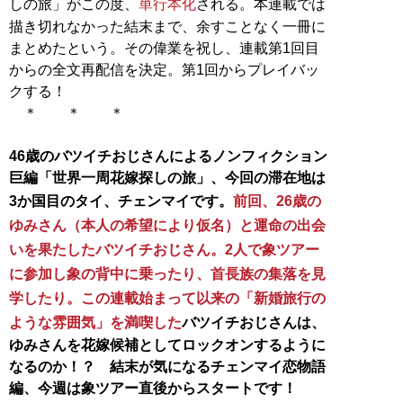
しの旅」がこの度、
単行本化
される。本連載では
描き切れなかった結末まで、余すことなく一冊に
まとめたという。その偉業を祝し、連載第1回目
からの全文再配信を決定。第1回からプレイバッ
クする！
＊ ＊ ＊
46歳のバツイチおじさんによるノンフィクション
巨編「世界一周花嫁探しの旅」、今回の滞在地は
3か国目のタイ、チェンマイです。
前回、26歳の
ゆみさん（本人の希望により仮名）と運命の出会
いを果たしたバツイチおじさん。2人で象ツアー
に参加し象の背中に乗ったり、首長族の集落を見
学したり。この連載始まって以来の「新婚旅行の
ような雰囲気」を満喫した
バツイチおじさんは、
ゆみさんを花嫁候補としてロックオンするように
なるのか！？ 結末が気になるチェンマイ恋物語
編、今週は象ツアー直後からスタートです！