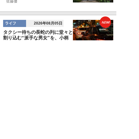
佐藤優
NEW!
ライフ
2026年08月05日
タクシー待ちの長蛇の列に堂々と
割り込む“派手な男女”を、小柄
な女性が「意外...
和泉太郎
NEW!
ライフ
2026年08月05日
エコノミー席「頭カクンで眠れな
い」問題を解決？航空ジャーナリ
ストが見つけた...
北島幸司
NEW!
ライフ
2026年08月04日
「バスの優先席に荷物を置く」外
国人カップルに、怒鳴り散らす地