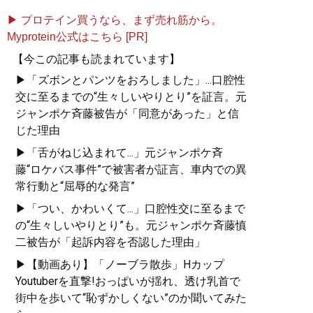
▶ プロテイン買うなら、まず売れ筋から。
Myprotein公式はこちら [PR]
【今この記事も読まれています】
▶「ズボンとパンツをおろしました」...口腔性
交に至るまでの“生々しいやりとり”を証言。元
ジャンポケ斉藤被告が「同意があった」と信
じた理由
▶「舌がねじ込まれて...」元ジャンポケ斉
藤“ロケバス事件”で被害者が証言、車内での異
常行動と“屈辱的な発言”
▶「つい、かわいくて...」口腔性交に至るまで
の“生々しいやりとり”も。元ジャンポケ斉藤慎
二被告が「起訴内容を否認した理由」
▶【動画あり】「ノーブラ散歩」Hカップ
Youtuberを直撃!おっぱいが揺れ、透け乳首で
街中を歩いて“恥ずかしくない”のか聞いてみた