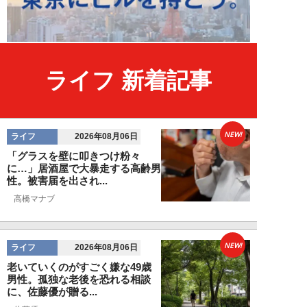
ライフ 新着記事
NEW!
ライフ
2026年08月06日
「グラスを壁に叩きつけ粉々
に…」居酒屋で大暴走する高齢男
性。被害届を出され...
高橋マナブ
NEW!
ライフ
2026年08月06日
老いていくのがすごく嫌な49歳
男性。孤独な老後を恐れる相談
に、佐藤優が贈る...