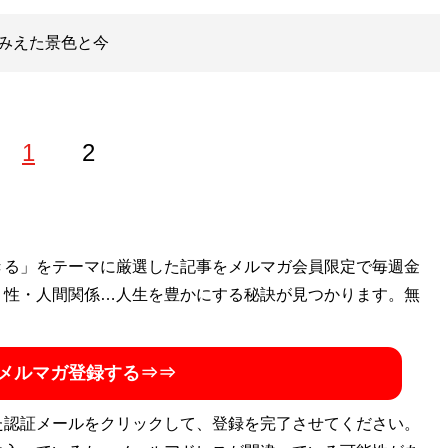
みえた景色と今
1
2
48／SDN48の元メンバー。現在はフリーランスで活動し、秋
きる」をテーマに厳選した記事をメルマガ会員限定で毎週金
・性・人間関係…人生を豊かにする秘訣が見つかります。無
adorubunkasai.net
）をオープン。店内では水着のグラビアア
ゅパンケーキが名物として発売中。アイドルユニット「グラ
DVD「待ちこがれて」「mature」。Twitterアカウン
メルマガ登録する⇒⇒
machikotezuka
」
た認証メールをクリックして、登録を完了させてください。