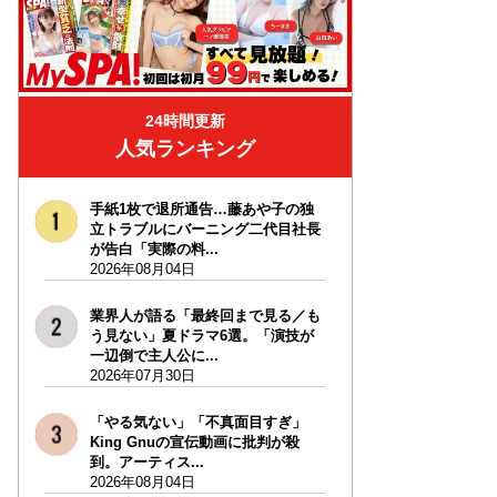
24時間更新
人気ランキング
手紙1枚で退所通告…藤あや子の独
立トラブルにバーニング二代目社長
が告白「実際の料...
2026年08月04日
業界人が語る「最終回まで見る／も
う見ない」夏ドラマ6選。「演技が
一辺倒で主人公に...
2026年07月30日
「やる気ない」「不真面目すぎ」
King Gnuの宣伝動画に批判が殺
到。アーティス...
2026年08月04日