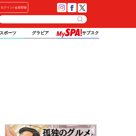
ログイン
会員登録
スポーツ
グラビア
サブスク