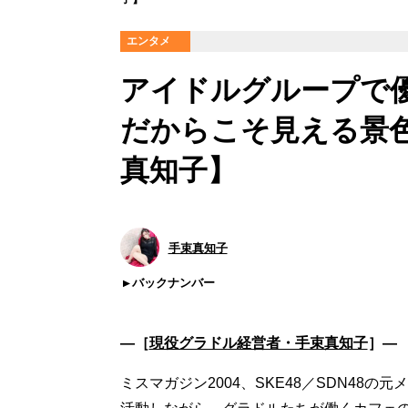
エンタメ
アイドルグループで
だからこそ見える景
真知子】
手束真知子
バックナンバー
―［
現役グラドル経営者・手束真知子
］―
ミスマガジン2004、SKE48／SDN48