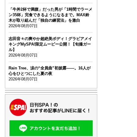
「牛丼2杯で満腹」だった男が「1時間でラーメ
ン35杯」完食できるようになるまで。MAX鈴
木が取り組んだ「独自の練習法」を激白
2026年08月07日
志田音々の爽やか超絶美ボディ！グラビアメイ
キングMySPA!限定ムービー公開！【旬撮ガー
ル】
2026年08月07日
Rain Tree、涙の“全員曲”初披露――。16人が
心をひとつにした夏の夜
2026年08月07日