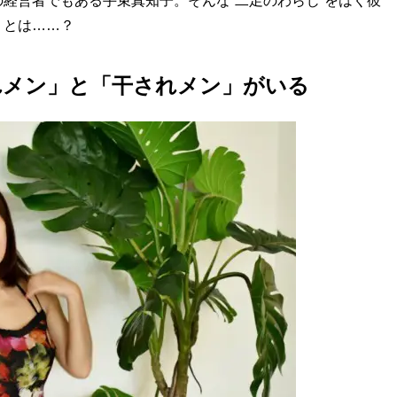
経営者でもある手束真知子。そんな“二足のわらじ”をはく彼
」とは……？
れメン」と「干されメン」がいる