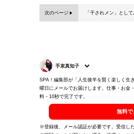
次のページ
「干されメン」として
手束真知子
ミスマガジン2004（原田桜怜名義）、SKE
SPA！編集部が「人生後半を賢く楽しく生
葉原でお店「発掘！グラドル文化祭」（
曜日にメールでお届けします。仕事・お金
gur
イドルが♡むぎゅむぎゅ♡してくれるむぎ
料・10秒で完了です。
ドル文化祭」のプロデュースもしている。グラビア
無料で
ト「
@machi_pie
」Instagramアカウント「
@
※登録後、メール認証が必要です。受信し
記事一覧へ