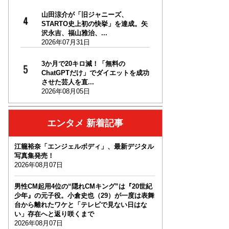
山田涼介が「旧ジャニーズ、
STARTO史上初の快挙」を達成。矢
沢永吉、福山雅治、...
2026年07月31日
3か月で20キロ減！「無料の
ChatGPTだけ」でダイエットを成功
させた芸人を直...
2026年08月05日
エンタメ 新着記事
江籠裕奈「エンジェルボディ」、最新デジタル
写真集発売！
2026年08月07日
男性CM起用4位の“隠れCMキング”は『20世紀
少年』の元子役。小倉史也（29）が一度は表舞
台から離れたワケと「テレビで見ない日はな
い」存在へと返り咲くまで
2026年08月07日