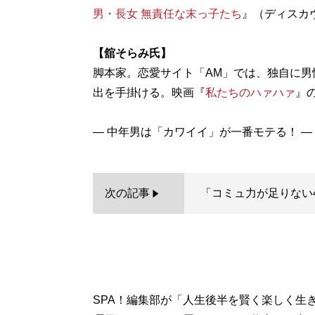
男・長女 無責任な末っ子たち
』（ディスカ
【舘そらみ氏】
脚本家。恋愛サイト「AM」では、独自に
出を手掛ける。映画『
私たちのハァハァ
』
次の記事
「コミュ力が足りない
SPA！編集部が「人生後半を賢く楽しく生