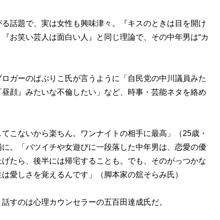
がる話題で、実は女性も興味津々。『キスのときは目を開け
『お笑い芸人は面白い人』と同じ理論で、その中年男は“カ
ロガーのぱぷりこ氏が言うように「自民党の中川議員みた
『昼顔』みたいな不倫したい」など、時事・芸能ネタを絡め
。
てこないから楽ちん。ワンナイトの相手に最高」（25歳・
補に。「バツイチや女遊びに一段落した中年男は、恋愛の優
上げたら、後半には帰宅することも。でも、そのがっつかな
性は愛しさを覚えるんです」（脚本家の舘そらみ氏）
話すのは心理カウンセラーの五百田達成氏だ。