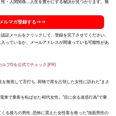
・性・人間関係…人生を豊かにする秘訣が見つかります。無
メルマガ登録する⇒⇒
た認証メールをクリックして、登録を完了させてください。
に入っているか、メールアドレスが間違っている可能性があ
プDを公式でチェック [PR]
を無視して舌打ち...荷物で席を占領した女性に訪れた“まさ
電車で乗客を転ばせた40代女性。“目に余る迷惑行為”で乗
くる後ろの男性...恐怖に震えた女性客を救った“強面男性の