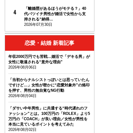
「離婚歴があるほうがモテる？」40
代バツイチ男性が婚活で女性から支
持される“納得...
2026年07月30日
恋愛・結婚 新着記事
年収2000万円でも苦戦…婚活で「デキる男」が
女性に敬遠される“意外な理由”
2026年08月06日
「当初からナルシストっぽいとは思っていたん
ですけど…」女性が密かに“恋愛対象外”の烙印
を押す、男性の無自覚なNG行動
2026年08月04日
「ダサい中年男性」に共通する“時代遅れのフ
ァッション”とは。100万円の「ROLEX」より5
万円の「COACH」が良い理由／女性が男性を
本当に見ているポイントを考えてみた
2026年08月02日