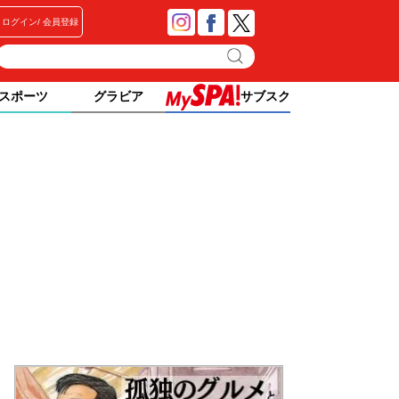
ログイン
会員登録
スポーツ
グラビア
サブスク