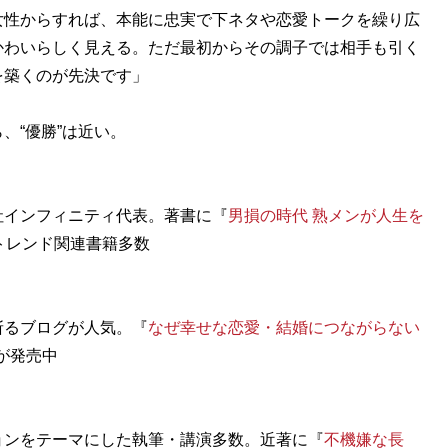
女性からすれば、本能に忠実で下ネタや恋愛トークを繰り広
かわいらしく見える。ただ最初からその調子では相手も引く
を築くのが先決です」
“優勝”は近い。
社インフィニティ代表。著書に『
男損の時代 熟メンが人生を
トレンド関連書籍多数
斬るブログが人気。『
なぜ幸せな恋愛・結婚につながらない
が発売中
ョンをテーマにした執筆・講演多数。近著に『
不機嫌な長