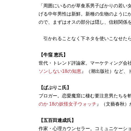
「周囲にいるのが草食系男子ばかりの若い
げる中年男性は新鮮。新種の生物のように
ので、まずはオスの部分は隠し、信頼関係
引かれることなく下ネタを使いこなせたら、
【牛窪 恵氏】
世代・トレンド評論家。マーケティング会
ソンしない18の知恵
』（潮出版社）など、
【ぱぷりこ氏】
ブロガー。恋愛魔窟に棲む要注意男たちを
のか 18の妖怪女子ウォッチ
』（文藝春秋）
【五百田達成氏】
作家・心理カウンセラー。コミュニケーシ