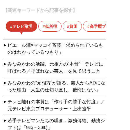
【関連キーワードから記事を探す】
テレビ業界
低所得
貧困
高学歴プア
ピエール瀧×マッコイ斉藤「求められているも
のはわかっているつもり」
みなみかわの活躍、元相方の“本音”「テレビに
呼ばれる／呼ばれない芸人」を見て思うこと
みなみかわの“元相方”が語る、芸人からADにな
った理由「人生の仕切り直し、後悔はない」
テレビ離れの本質は「作り手の勝手な忖度」／
元テレビ東京プロデューサー・上出遼平
若手テレビマンたちの嘆き…激務薄給、勤務シ
フトは「9時～33時」