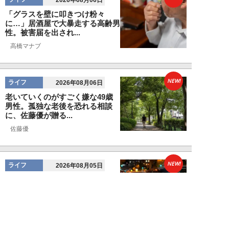
「グラスを壁に叩きつけ粉々
に…」居酒屋で大暴走する高齢男
性。被害届を出され...
高橋マナブ
NEW!
ライフ
2026年08月06日
老いていくのがすごく嫌な49歳
男性。孤独な老後を恐れる相談
に、佐藤優が贈る...
佐藤優
NEW!
ライフ
2026年08月05日
タクシー待ちの長蛇の列に堂々と
割り込む“派手な男女”を、小柄
な女性が「意外...
和泉太郎