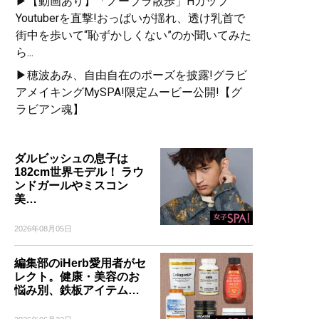
▶【動画あり】「ノーブラ散歩」Hカップ
Youtuberを直撃!おっぱいが揺れ、透け乳首で
街中を歩いて“恥ずかしくない”のか聞いてみた
ら...
▶穂波あみ、自由自在のポーズを披露!グラビ
アメイキングMySPA!限定ムービー公開!【グ
ラビアン魂】
ダルビッシュの息子は
182cm世界モデル！ ラウ
ンドガールやミスコン
美…
2026年08月05日
編集部のiHerb愛用者がセ
レクト。健康・美容のお
悩み別、鉄板アイテム…