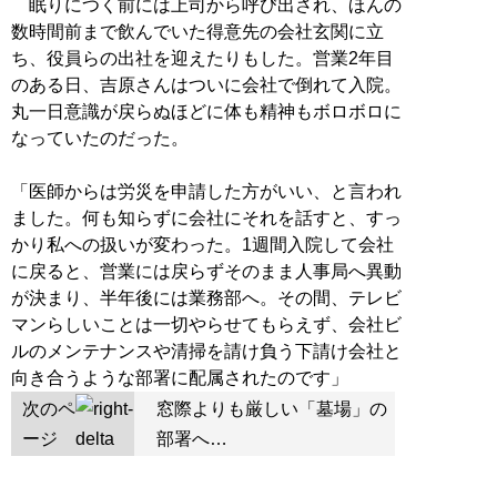
眠りにつく前には上司から呼び出され、ほんの
数時間前まで飲んでいた得意先の会社玄関に立
ち、役員らの出社を迎えたりもした。営業2年目
のある日、吉原さんはついに会社で倒れて入院。
丸一日意識が戻らぬほどに体も精神もボロボロに
なっていたのだった。
「医師からは労災を申請した方がいい、と言われ
ました。何も知らずに会社にそれを話すと、すっ
かり私への扱いが変わった。1週間入院して会社
に戻ると、営業には戻らずそのまま人事局へ異動
が決まり、半年後には業務部へ。その間、テレビ
マンらしいことは一切やらせてもらえず、会社ビ
ルのメンテナンスや清掃を請け負う下請け会社と
次のペ
窓際よりも厳しい「墓場」の
ージ
部署へ…