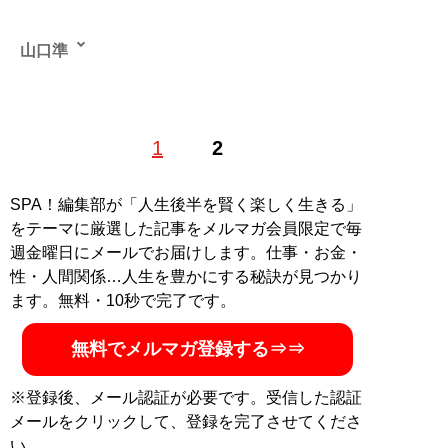
山口準
新聞、週刊誌、実話誌、テレビなどで経験を積んだ記
1
2
者。社会問題やニュースの裏側などをネットメディアに
寄稿する。
SPA！編集部が「人生後半を賢く楽しく生きる」
記事一覧へ
をテーマに厳選した記事をメルマガ会員限定で毎
週金曜日にメールでお届けします。仕事・お金・
性・人間関係…人生を豊かにする秘訣が見つかり
ます。無料・10秒で完了です。
無料でメルマガ登録する⇒⇒
※登録後、メール認証が必要です。受信した認証
メールをクリックして、登録を完了させてくださ
い。