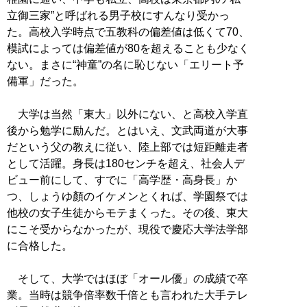
立御三家”と呼ばれる男子校にすんなり受かっ
た。高校入学時点で五教科の偏差値は低くて70、
模試によっては偏差値が80を超えることも少なく
ない。まさに“神童”の名に恥じない「エリート予
備軍」だった。
大学は当然「東大」以外にない、と高校入学直
後から勉学に励んだ。とはいえ、文武両道が大事
だという父の教えに従い、陸上部では短距離走者
として活躍。身長は180センチを超え、社会人デ
ビュー前にして、すでに「高学歴・高身長」か
つ、しょうゆ顏のイケメンとくれば、学園祭では
他校の女子生徒からモテまくった。その後、東大
にこそ受からなかったが、現役で慶応大学法学部
に合格した。
そして、大学ではほぼ「オール優」の成績で卒
業。当時は競争倍率数千倍とも言われた大手テレ