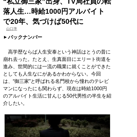
“私立御三家”出身、TV局社員の転
落人生…時給1000円アルバイト
で20年、気づけば50代に
山口準
バックナンバー
高学歴ならば人生安泰という神話はとうの昔に
崩れ去った。たとえ、生真面目にエリート街道を
進み、世間的には一流の職業に就くことができた
としても人生なにがあるかわからない。今回
は、“御三家”と呼ばれる名門校から憧れのテレビ
マンになったにも関わらず、現在は時給1000円
のアルバイト生活に甘んじる50代男性の半生を紹
介したい。