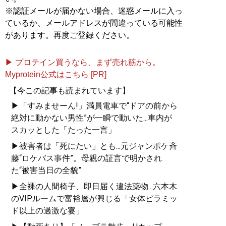
※認証メールが届かない場合、迷惑メールに入っ
ているか、メールアドレスが間違っている可能性
があります。再度ご登録ください。
▶ プロテイン買うなら、まず売れ筋から。
Myprotein公式はこちら [PR]
【今この記事も読まれています】
▶「すみませーん!」満員電車で“ドアの前から
絶対に動かない男性”が一瞬で動いた...車内が
スカッとした「たった一言」
▶被害者は「死にたい」とも...元ジャンポケ斉
藤“ロケバス事件”。母親の証言で明かされ
た“被害当日の全貌”
▶全裸の人間椅子、即日届く違法薬物...六本木
のVIPルームで富裕層が興じる「女体ピラミッ
ド以上の過激な宴」