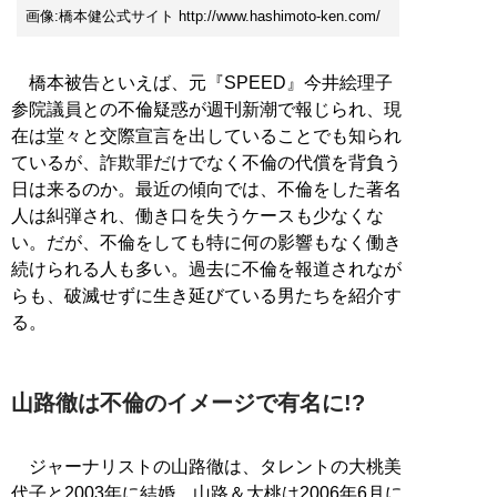
画像:橋本健公式サイト http://www.hashimoto-ken.com/
橋本被告といえば、元『SPEED』今井絵理子
参院議員との不倫疑惑が週刊新潮で報じられ、現
在は堂々と交際宣言を出していることでも知られ
ているが、詐欺罪だけでなく不倫の代償を背負う
日は来るのか。最近の傾向では、不倫をした著名
人は糾弾され、働き口を失うケースも少なくな
い。だが、不倫をしても特に何の影響もなく働き
続けられる人も多い。過去に不倫を報道されなが
らも、破滅せずに生き延びている男たちを紹介す
る。
山路徹は不倫のイメージで有名に!?
ジャーナリストの山路徹は、タレントの大桃美
代子と2003年に結婚。山路＆大桃は2006年6月に