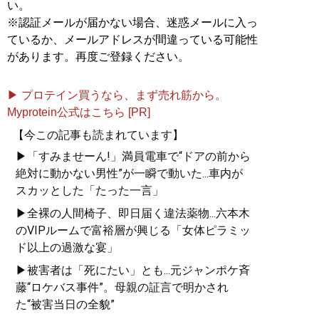
い。
※認証メールが届かない場合、迷惑メールに入っ
ているか、メールアドレスが間違っている可能性
があります。再度ご登録ください。
▶ プロテイン買うなら、まず売れ筋から。
Myprotein公式はこちら [PR]
【今この記事も読まれています】
▶「すみませーん!」満員電車で“ドアの前から
絶対に動かない男性”が一瞬で動いた...車内が
スカッとした「たった一言」
▶全裸の人間椅子、即日届く違法薬物...六本木
のVIPルームで富裕層が興じる「女体ピラミッ
ド以上の過激な宴」
▶被害者は「死にたい」とも...元ジャンポケ斉
藤“ロケバス事件”。母親の証言で明かされ
た“被害当日の全貌”