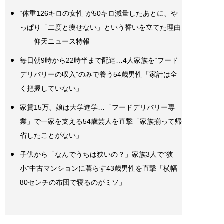
“体重126キロの女性”が50キロ減量したあとに、や
っぱり「二度と痩せない」という誓いを立てた理由
――仰天ニュース特報
毎日朝9時から22時半まで配達…4人家族を“フード
デリバリーの収入”のみで養う54歳男性「家計は全
く把握していない」
家賃15万、娘は大学進学…「フードデリバリー専
業」で一家を支える54歳芸人を直撃「家族揃って帰
省したことがない」
子供から「なんでうちは狭いの？」家族3人で“狭
小”中古マンションに暮らす43歳男性を直撃「横幅
80センチの布団で寝るのがミソ」