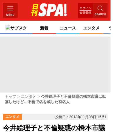
ログイン
会員登録
サブスク
新着
ニュース
エンタメ
ライフ
トップ
エンタメ
今井絵理子と不倫疑惑の橋本市議は転
落したけど…不倫で名を成した有名人
エンタメ
投稿日：2018年11月08日 15:51
今井絵理子と不倫疑惑の橋本市議