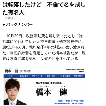
は転落したけど…不倫で名を成し
た有名人
伊藤綾
バックナンバー
10月29日、政務活動費を騙し取ったとして詐
欺罪に問われていた元神戸市議・橋本健被告に、
懲役1年6カ月、執行猶予4年の判決が言い渡され
た。当初詐欺罪を否定していた橋本被告だが、現
在は素直に罪を認め、反省の弁を述べている。