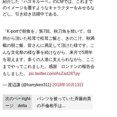
紹介した『ハズキルーペ』のCMでは、これまで
のイメージを覆すようなキャラクターをみせるな
どし、引き続き活躍中である。
「K-portで朝食を」第7回。秋刀魚を焼いて、信
州から頂いた松茸で松茸ご飯と、きのこ汁、秋満
載の朝ご飯、皆さんに満足して頂けた様です。こ
んな文化祭の様な事を続けながら、来月で5周年
を迎えます。多くの人達に支えられながら、ここ
までやってこれました。感謝 ロンドンの報告会
もしました。
pic.twitter.com/AsZad28Tpy
— 渡辺謙 (@harryken311)
2018年10月13日
次のペ
パンツを被っていた斉藤由貴
ージ
の不倫相手は…