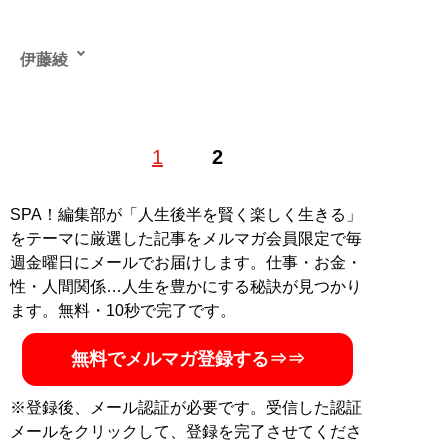
伊藤綾
1988年生まれ道東出身、大学でミニコミ誌や商業誌のラ
1
2
イターに。SPA! やサイゾー、キャリコネニュース、マ
イナビニュース、東洋経済オンラインなどでも執筆中。
いろんな識者のお話をうかがったり、イベントにお邪魔
SPA！編集部が「人生後半を賢く楽しく生きる」
したりするのが好き。毎月1日どこかで誰かと何かしら
をテーマに厳選した記事をメルマガ会員限定で毎
映画を観て飲む集会を開催。X（旧Twitter）：
週金曜日にメールでお届けします。仕事・お金・
@tsuitachiii
性・人間関係…人生を豊かにする秘訣が見つかり
ます。無料・10秒で完了です。
記事一覧へ
無料でメルマガ登録する⇒⇒
※登録後、メール認証が必要です。受信した認証
メールをクリックして、登録を完了させてくださ