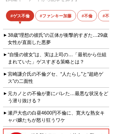
ゲス不倫
ファンキー加藤
不倫
不倫の代償
38歳“理想の彼氏”の正体が衝撃的すぎた…29歳
女性が直面した悪夢
“自慢の彼女”は、実は上司の…「最初から仕組
まれていた」ゲスすぎる策略とは？
宮崎謙介氏の不倫グセ、“人たらし”と“超絶ゲ
ス”の二面性
元カノとの不倫が妻にバレた…最悪な状況をど
う潜り抜ける？
瀬戸大也の白昼4600円不倫に、寛大な熟女キ
ャバ嬢たちが怒り狂うワケ