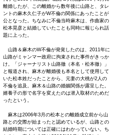
離婚したが、この離婚から数年後に山路と、タレ
ントの麻木久仁子がW不倫の関係にあったことが
公となった。ちなみに不倫当時麻木は、作曲家の
松本晃彦と結婚していたことも同時に報じられ話
題に上った。
山路＆麻木のW不倫が発覚したのは、2011年に
山路がミャンマー政府に拘束された事件がきっか
け。「ジャーナリスト山路徹（本名・松本徹）」
と報道され、麻木が離婚後も本名として使用して
いた松本姓だったことから、元妻の大桃が2人の
不倫を追及。麻木＆山路の婚姻関係が露呈した。
婿養子の形で名字を変えたのは潜入取材のためだ
ったという。
麻木は2006年3月の松本との離婚成立前から山
路との交際が始まったと認めているが、山路との
結婚時期については正確にはわかっていない。ち