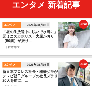
エンタメ 新着記事
NEW!
エンタメ
2026年08月06日
「昼の生放送中に脱いで水着に」
元ミニスカポリス・大原かおり
（50歳）が振り...
千駄木雄大
NEW!
エンタメ
2026年08月06日
新日本プロレス社長・棚橋弘至が
テレビ朝日グループの社長ズラリ
20人を前に、...
棚橋弘至
NEW!
エンタメ
2026年08月06日