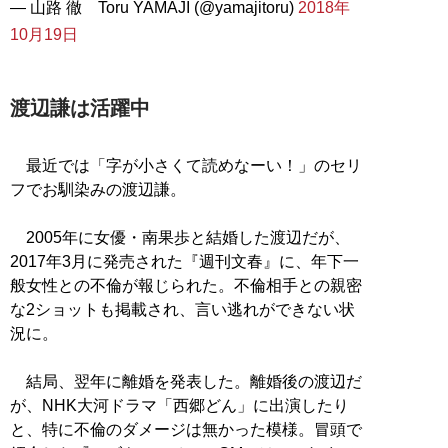
— 山路 徹 Toru YAMAJI (@yamajitoru)
2018年
10月19日
渡辺謙は活躍中
最近では「字が小さくて読めなーい！」のセリ
フでお馴染みの渡辺謙。
2005年に女優・南果歩と結婚した渡辺だが、
2017年3月に発売された『週刊文春』に、年下一
般女性との不倫が報じられた。不倫相手との親密
な2ショットも掲載され、言い逃れができない状
況に。
結局、翌年に離婚を発表した。離婚後の渡辺だ
が、NHK大河ドラマ「西郷どん」に出演したり
と、特に不倫のダメージは無かった模様。冒頭で