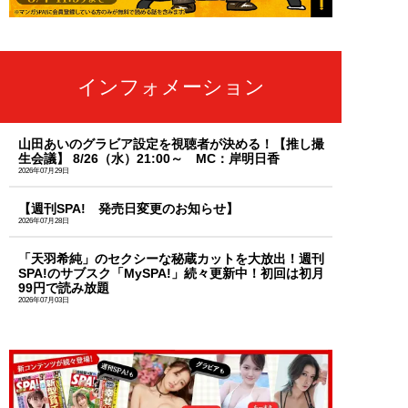
インフォメーション
山田あいのグラビア設定を視聴者が決める！【推し撮
生会議】 8/26（水）21:00～ MC：岸明日香
2026年07月29日
【週刊SPA! 発売日変更のお知らせ】
2026年07月28日
「天羽希純」のセクシーな秘蔵カットを大放出！週刊
SPA!のサブスク「MySPA!」続々更新中！初回は初月
99円で読み放題
2026年07月03日