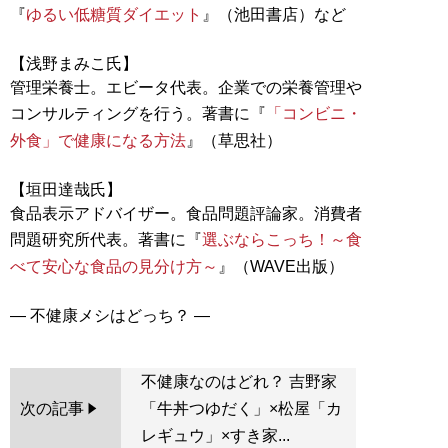
『
ゆるい低糖質ダイエット
』（池田書店）など
【浅野まみこ氏】
管理栄養士。エビータ代表。企業での栄養管理や
コンサルティングを行う。著書に『
「コンビニ・
外食」で健康になる方法
』（草思社）
【垣田達哉氏】
食品表示アドバイザー。食品問題評論家。消費者
問題研究所代表。著書に『
選ぶならこっち！～食
べて安心な食品の見分け方～
』（WAVE出版）
不健康なのはどれ？ 吉野家
次の記事
「牛丼つゆだく」×松屋「カ
レギュウ」×すき家...