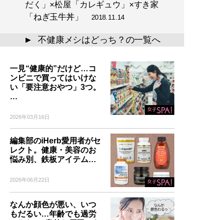
だく」×松屋「カレギュウ」×すき家
「ねぎ玉牛丼」
2018.11.14
不健康メシはどっち？の一覧へ
▲
一見“健康的”だけど…コ
ンビニで買ってはいけな
い「要注意おやつ」3つ。
…
2026年03月16日
編集部のiHerb愛用者がセ
レクト。健康・美容のお
悩み別、鉄板アイテム…
2026年06月22日
なんか顔色が悪い、いつ
もだるい…年齢でも過労