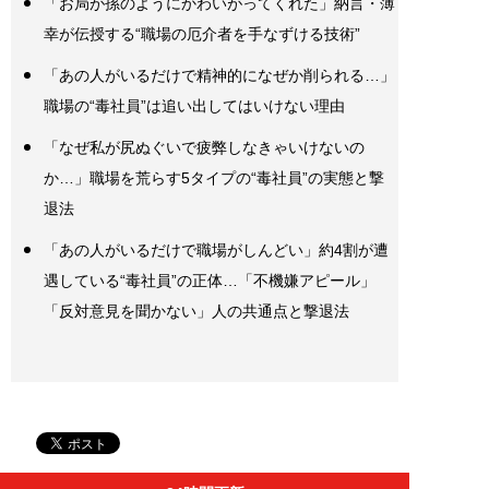
「お局が孫のようにかわいがってくれた」納言・薄
幸が伝授する“職場の厄介者を手なずける技術”
「あの人がいるだけで精神的になぜか削られる…」
職場の“毒社員”は追い出してはいけない理由
「なぜ私が尻ぬぐいで疲弊しなきゃいけないの
か…」職場を荒らす5タイプの“毒社員”の実態と撃
退法
「あの人がいるだけで職場がしんどい」約4割が遭
遇している“毒社員”の正体…「不機嫌アピール」
「反対意見を聞かない」人の共通点と撃退法