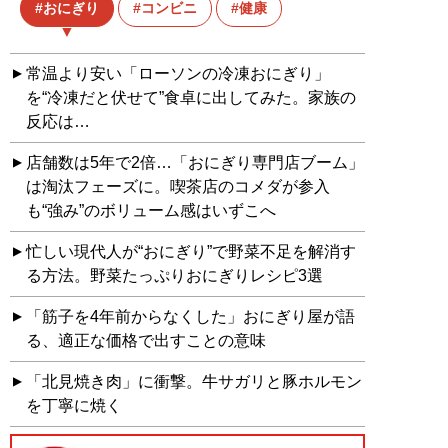
おにぎり
コンビニ
健康
常温より安い「ローソンの冷凍おにぎり」
を“冷凍だと伏せて”食卓に出してみた。家族の
反応は…
店舗数は5年で2倍…「おにぎり専門店ブーム」
は淘汰フェーズに。喫茶店のコメダが参入
も“強み”のボリューム感はいずこへ
忙しい現代人が“おにぎり”で野菜不足を解消す
る方法。野菜たっぷりおにぎりレシピ3選
「筋子を4年前からなくした」おにぎり屋が語
る、適正な価格で出すことの意味
「北見焼き肉」に衝撃。牛サガリと豚ホルモン
を丁寧に焼く