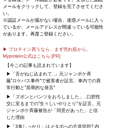
メールをクリックして、登録を完了させてくださ
い。
※認証メールが届かない場合、迷惑メールに入っ
ているか、メールアドレスが間違っている可能性
があります。再度ご登録ください。
▶ プロテイン買うなら、まず売れ筋から。
Myprotein公式はこちら [PR]
【今この記事も読まれています】
▶「舌がねじ込まれて...」元ジャンポケ斉
藤“ロケバス事件”で被害者が証言、車内での異
常行動と“屈辱的な発言”
▶「ズボンとパンツをおろしました」...口腔性
交に至るまでの“生々しいやりとり”を証言。元
ジャンポケ斉藤被告が「同意があった」と信
じた理由
▶「3食しっかり」はメタボへの片道切符? 内