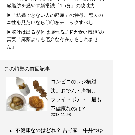
臓脂肪を燃やす新常識「1.5食」の破壊力
▶「結婚できない人の部屋」の特徴。恋人の
本性を見たいなら〇〇をチェックすべし
▶脳汁は出るが体は壊れる...“ドカ食い気絶”の
真実「麻薬よりも厄介な存在かもしれませ
ん」
この特集の前回記事
コンビニのレジ横対
決。おでん・唐揚げ・
フライドポテト…最も
不健康なのは？
2018.11.26
不健康なのはどれ？ 吉野家「牛丼つゆ