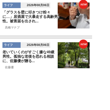
NEW!
ライフ
2026年08月06日
「グラスを壁に叩きつけ粉々
に…」居酒屋で大暴走する高齢男
性。被害届を出され...
高橋マナブ
NEW!
ライフ
2026年08月06日
老いていくのがすごく嫌な49歳
男性。孤独な老後を恐れる相談
に、佐藤優が贈る...
佐藤優
NEW!
ライフ
2026年08月05日
タクシー待ちの長蛇の列に堂々と
割り込む“派手な男女”を、小柄
な女性が「意外...
和泉太郎