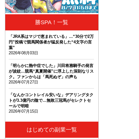
勝SPA！一覧
「JRA系はマジで恵まれている」…“30分で2万
円”投稿で競馬関係者が猛反発した“4文字の言
葉”
2026年08月03日
「明らかに熱中症でした」川田将雅騎手の発言
が波紋…競馬“真夏開催”に浮上した深刻なリス
ク。ファンからは「馬死ぬぞ」の声も
2026年07月27日
「なんかコントレイル安いな」デアリングタク
トが3.3億円の陰で…無敗三冠馬がセレクトセ
ールで明暗
2026年07月15日
はじめての副業一覧