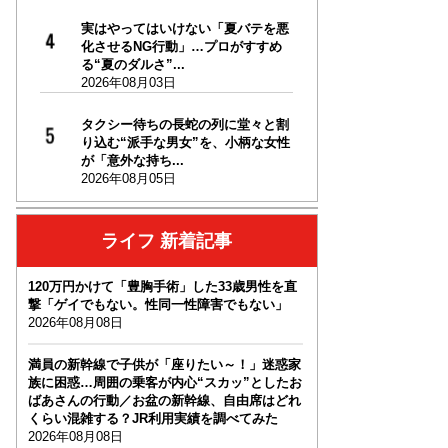
実はやってはいけない「夏バテを悪
化させるNG行動」…プロがすすめ
る“夏のダルさ”...
2026年08月03日
タクシー待ちの長蛇の列に堂々と割
り込む“派手な男女”を、小柄な女性
が「意外な持ち...
2026年08月05日
ライフ 新着記事
120万円かけて「豊胸手術」した33歳男性を直
撃「ゲイでもない。性同一性障害でもない」
2026年08月08日
満員の新幹線で子供が「座りたい～！」迷惑家
族に困惑…周囲の乗客が内心“スカッ”としたお
ばあさんの行動／お盆の新幹線、自由席はどれ
くらい混雑する？JR利用実績を調べてみた
2026年08月08日