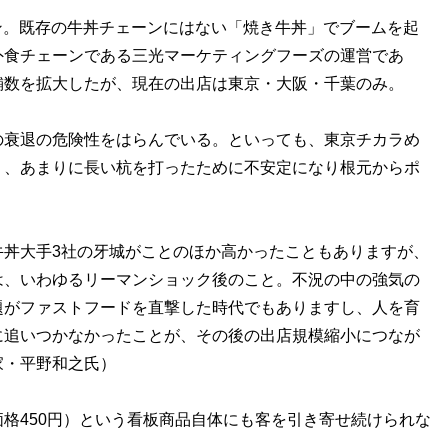
ン。既存の牛丼チェーンにはない「焼き牛丼」でブームを起
外食チェーンである三光マーケティングフーズの運営であ
舗数を拡大したが、現在の出店は東京・大阪・千葉のみ。
衰退の危険性をはらんでいる。といっても、東京チカラめ
り、あまりに長い杭を打ったために不安定になり根元からポ
牛丼大手3社の牙城がことのほか高かったこともありますが、
は、いわゆるリーマンショック後のこと。不況の中の強気の
題がファストフードを直撃した時代でもありますし、人を育
に追いつかなかったことが、その後の出店規模縮小につなが
家・平野和之氏）
格450円）という看板商品自体にも客を引き寄せ続けられな