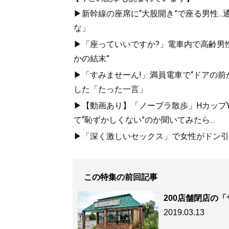
▶新幹線の座席に“大股開き”で座る男性..
な」
▶「座っていいですか?」電車内で高齢男性
かの結末”
▶「すみませーん!」満員電車で“ドアの前
した「たった一言」
▶【動画あり】「ノーブラ散歩」HカップYo
て“恥ずかしくない”のか聞いてみたら...
▶「深く激しいセックス」で女性がドン引き
この特集の前回記事
200店舗閉店の
2019.03.13