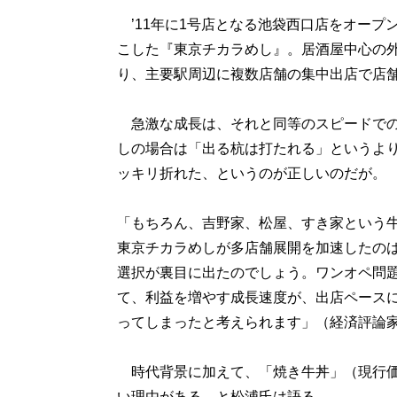
’11年に1号店となる池袋西口店をオープ
こした『東京チカラめし』。居酒屋中心の
り、主要駅周辺に複数店舗の集中出店で店
急激な成長は、それと同等のスピードでの
しの場合は「出る杭は打たれる」というよ
ッキリ折れた、というのが正しいのだが。
「もちろん、吉野家、松屋、すき家という
東京チカラめしが多店舗展開を加速したの
選択が裏目に出たのでしょう。ワンオペ問
て、利益を増やす成長速度が、出店ペース
ってしまったと考えられます」（経済評論
時代背景に加えて、「焼き牛丼」（現行価
い理由がある、と松浦氏は語る。