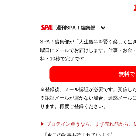
週刊SPA！編集部
SPA！編集部が「人生後半を賢く楽しく生
記事一覧へ
曜日にメールでお届けします。仕事・お金
料・10秒で完了です。
無料で
※登録後、メール認証が必要です。受信し
※認証メールが届かない場合、迷惑メール
ります。再度ご登録ください。
▶ プロテイン買うなら、まず売れ筋から。Mypr
【今この記事も読まれています】