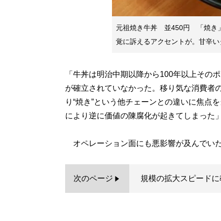
元祖焼き牛丼 並450円 「焼き
覚に訴えるアクセントが。甘辛い
「牛丼は明治中期以降から100年以上その
が確立されていなかった。移り気な消費者
り“焼き”という他チェーンとの違いに焦点
により逆に価値の陳腐化が起きてしまった
オペレーション面にも悪影響が及んでい
次のページ
規模の拡大スピードに