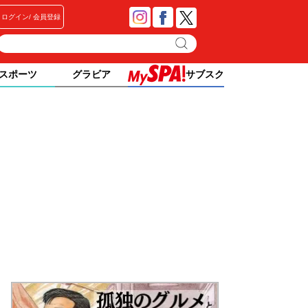
ログイン
会員登録
スポーツ
グラビア
サブスク