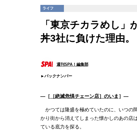
ライフ
「東京チカラめし」が
丼3社に負けた理由。
週刊SPA！編集部
バックナンバー
―［
［絶滅危惧チェーン店］のいま
］―
かつては隆盛を極めていたのに、いつの間
かり街から消えてしまった懐かしのあの店
ている底力を探る。