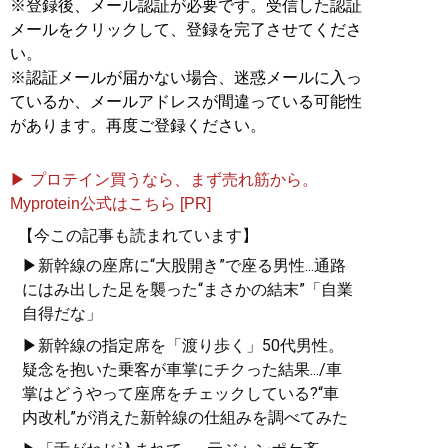
※登録後、メール認証が必要です。受信した認証
メールをクリックして、登録を完了させてくださ
い。
※認証メールが届かない場合、迷惑メールに入っ
ているか、メールアドレスが間違っている可能性
があります。再度ご登録ください。
▶ プロテイン買うなら、まず売れ筋から。
Myprotein公式はこちら [PR]
【今この記事も読まれています】
▶新幹線の座席に“大股開き”で座る男性...通路
にはみ出した足を襲った“まさかの結末”「自業
自得だな」
▶新幹線の指定席を「渡り歩く」50代男性。
疑念を抱いた乗客が車掌にチクった結果.../車
掌はどうやって座席をチェックしている?“車
内改札”が消えた新幹線の仕組みを調べてみた