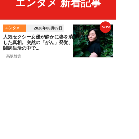
エンタメ 新着記事
NEW!
エンタメ
2026年08月09日
人気セクシー女優が静かに姿を消
した真相。突然の「がん」発覚、
闘病生活の中で...
髙坂雄貴
NEW!
エンタメ
2026年08月09日
中島健人が振り返る、精神的に苦
しかった時期「表層的な部分を見
て“悪”として...
細谷美香
NEW!
エンタメ
2026年08月08日
HKT48・石橋颯、グループ15周