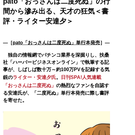
pato「おっさんは二度死ぬ」の行
間から滲み出る、天才の狂気＜書
評・ライター安達夕＞
―［
pato「おっさんは二度死ぬ」単行本発売
］―
独自の情報網でパチンコ業界を深掘りし、扶桑
社「ハーバービジネスオンライン」で執筆する記
事が、しばしば数十万～約100万PVを記録する気
鋭の
ライター・安達夕氏
。
日刊SPA!人気連載
「おっさんは二度死ぬ」
の熱烈なファンを自認す
る安達氏が、「二度死ぬ」単行本発売に際し書評
を寄せた。