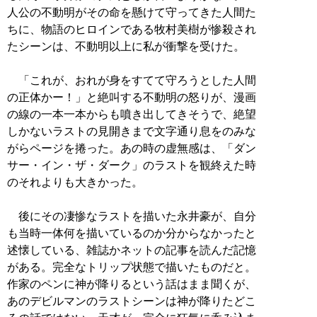
人公の不動明がその命を懸けて守ってきた人間た
ちに、物語のヒロインである牧村美樹が惨殺され
たシーンは、不動明以上に私が衝撃を受けた。
「これが、おれが身をすてて守ろうとした人間
の正体かー！」と絶叫する不動明の怒りが、漫画
の線の一本一本からも噴き出してきそうで、絶望
しかないラストの見開きまで文字通り息をのみな
がらページを捲った。あの時の虚無感は、「ダン
サー・イン・ザ・ダーク」のラストを観終えた時
のそれよりも大きかった。
後にその凄惨なラストを描いた永井豪が、自分
も当時一体何を描いているのか分からなかったと
述懐している、雑誌かネットの記事を読んだ記憶
がある。完全なトリップ状態で描いたものだと。
作家のペンに神が降りるという話はまま聞くが、
あのデビルマンのラストシーンは神が降りたどこ