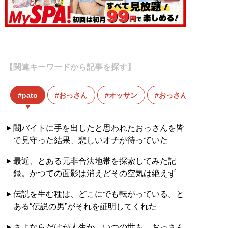
【関連キーワードから記事を探す】
pato
おっさん
オッサン
おっさんは二度死ぬ
闇バイトに手を出したと思われたおっさんを皆
で見守った結果、悲しいオチが待っていた
最近、とある元非合法地帯を探索してみた記
録。かつての面影は消えどその空気は絶えず
伝説を生む種は、どこにでも転がっている。と
ある“伝説の男”がそれを証明してくれた
さよならだけが人生か。いつの世も、おっさん