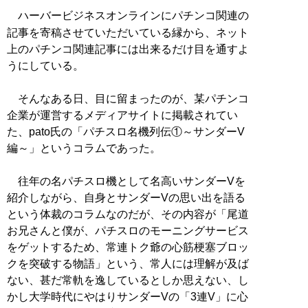
ハーバービジネスオンラインにパチンコ関連の
記事を寄稿させていただいている縁から、ネット
上のパチンコ関連記事には出来るだけ目を通すよ
うにしている。
そんなある日、目に留まったのが、某パチンコ
企業が運営するメディアサイトに掲載されてい
た、pato氏の「パチスロ名機列伝①～サンダーV
編～」というコラムであった。
往年の名パチスロ機として名高いサンダーVを
紹介しながら、自身とサンダーVの思い出を語る
という体裁のコラムなのだが、その内容が「尾道
お兄さんと僕が、パチスロのモーニングサービス
をゲットするため、常連トク爺の心筋梗塞ブロッ
クを突破する物語」という、常人には理解が及ば
ない、甚だ常軌を逸しているとしか思えない、し
かし大学時代にやはりサンダーVの「3連V」に心