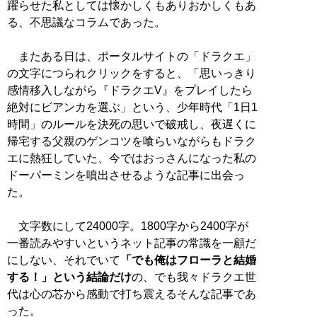
躍らせた私としては懐かしくもありおかしくもあ
る、不思議なコラムであった。
またある日は、ポータルサイトの「ドラクエ」
の文字につられクリックをすると、「思いっきり
感情移入しながら『ドラクエV』をプレイしたら
絶対にビアンカを選ぶ」という、少年時代「1日1
時間」のルールを決死の思いで破戒し、夜遅くに
帰宅する父親のゲンコツを喰らいながらもドラク
エに熱狂していた、今ではおっさんになった私の
ドーパーミンを噴出させるような記事に出会っ
た。
文字数にして24000字。1800字から2400字が
一番読みやすいというネット記事の常識を一顧だ
にしない、それでいて
「でも俺はフローラと結婚
する！」という結論だけ
の、でも我々ドラクエ世
代は心の芯から感動で打ち震えるそんな記事であ
った。