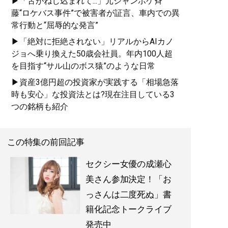
▶「舌がねじ込まれて...」元ジャンポケ斉
藤“ロケバス事件”で被害者が証言、車内での異
常行動と“屈辱的な発言”
▶「絶対に拒絶されない」リアルからAIカノ
ジョへ乗り換えた50歳会社員。年内100人超
を目指す“サル山のボス猿”のような日常
▶資産3億円超の投資家が実践する「相場急落
時も安心」な投資法とは?現在注目している3
つの銘柄も紹介
この特集の前回記事
セクシー女優の成瀬心
美さん参加決定！「お
っさんは二度死ぬ」書
籍化記念トークライブ
発売中