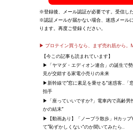
※登録後、メール認証が必要です。受信し
※認証メールが届かない場合、迷惑メール
ります。再度ご登録ください。
▶ プロテイン買うなら、まず売れ筋から。Mypr
【今この記事も読まれています】
▶「ヤマダ・エディオン連合」の誕生で勢力
見が交錯する家電小売りの未来
▶新幹線で“窓に素足を乗せる”迷惑客..
拍手
▶「座っていいですか?」電車内で高齢男性
かの結末”
▶【動画あり】「ノーブラ散歩」HカップYo
て“恥ずかしくない”のか聞いてみたら...