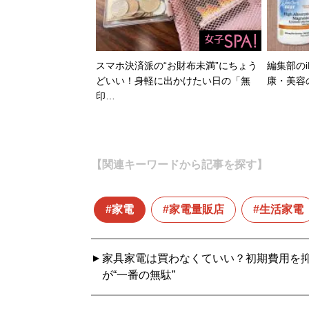
スマホ決済派の“お財布未満”にちょう
編集部のi
どいい！身軽に出かけたい日の「無
康・美容
印…
【関連キーワードから記事を探す】
家電
家電量販店
生活家電
家具家電は買わなくていい？初期費用を抑
が“一番の無駄”