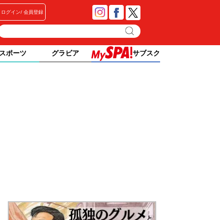
ログイン
会員登録
スポーツ
グラビア
サブスク