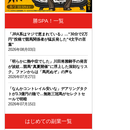
勝SPA！一覧
「JRA系はマジで恵まれている」…“30分で2万
円”投稿で競馬関係者が猛反発した“4文字の言
葉”
2026年08月03日
「明らかに熱中症でした」川田将雅騎手の発言
が波紋…競馬“真夏開催”に浮上した深刻なリス
ク。ファンからは「馬死ぬぞ」の声も
2026年07月27日
「なんかコントレイル安いな」デアリングタク
トが3.3億円の陰で…無敗三冠馬がセレクトセ
ールで明暗
2026年07月15日
はじめての副業一覧