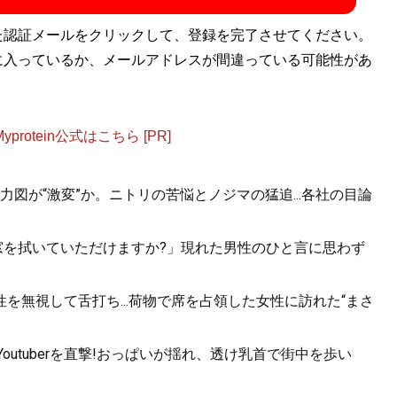
た認証メールをクリックして、登録を完了させてください。
に入っているか、メールアドレスが間違っている可能性があ
otein公式はこちら [PR]
図が“激変”か。ニトリの苦悩とノジマの猛追...各社の目論
.「窓を拭いていただけますか?」現れた男性のひと言に思わず
を無視して舌打ち...荷物で席を占領した女性に訪れた“まさ
utuberを直撃!おっぱいが揺れ、透け乳首で街中を歩い