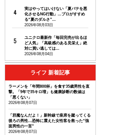
実はやってはいけない「夏バテを悪
化させるNG行動」…プロがすすめ
る“夏のダルさ”...
2026年08月03日
ユニクロ最新作「毎回完売が出るほ
ど人気」「高級感のある見栄え」絶
対に買い逃しては...
2026年08月04日
ライフ 新着記事
ラーメンを「年間800杯」を食す35歳男性を直
撃。「9年で35キロ増」も健康診断の数値は
「悪くない」
2026年08月07日
「邪魔なんだよ！」新幹線で座席を蹴ってくる
後ろの男性…恐怖に震えた女性客を救った“強
面男性の一言”
2026年08月07日