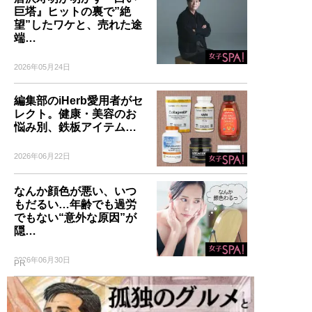
巨塔』ヒットの裏で”絶
望”したワケと、売れた途
端…
2026年05月24日
編集部のiHerb愛用者がセ
レクト。健康・美容のお
悩み別、鉄板アイテム…
2026年06月22日
なんか顔色が悪い、いつ
もだるい…年齢でも過労
でもない“意外な原因”が
隠…
2026年06月30日
PR