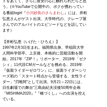
トをあてて、さらに彼女の芯に触れられたらと思
う。(※YouTubeで公開中の、ボクが携わってい
る番組logirl『
小川紗良のさらまわし
』には、井桁
弘恵さんがゲスト出演。大学時代の、クレープ屋
さんでのアルバイトのエピソードなどを話してい
ます）
【井桁弘恵（いげた・ひろえ）】
1997年2月3日生まれ。福岡県出身。早稲田大学
人間科学部卒。上京後、本格的に芸能活動を開
始。2017年『ZIP！』リポーター、2018年「ゼク
シィ」11代目CMガールなどを務める。2019年
『仮面ライダーゼロワン』に、仮面ライダーシリ
ーズ初の「スタート時点から登場する、女性ライ
ダー」“刃唯阿”として出演。9月21～22日には、
日生劇場での舞台“三島由紀夫没後50周年企画
『MISHIMA2020』”『橋づくし』への出演を控え
ている。