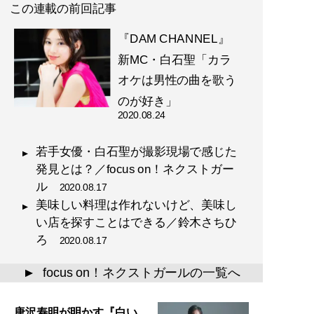
この連載の前回記事
『DAM CHANNEL』
新MC・白石聖「カラ
オケは男性の曲を歌う
のが好き」
2020.08.24
若手女優・白石聖が撮影現場で感じた
発見とは？／focus on！ネクストガー
ル
2020.08.17
美味しい料理は作れないけど、美味し
い店を探すことはできる／鈴木さちひ
ろ
2020.08.17
focus on！ネクストガールの一覧へ
▲
唐沢寿明が明かす『白い