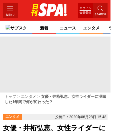
ログイン
会員登録
サブスク
新着
ニュース
エンタメ
ライフ
トップ
エンタメ
女優・井桁弘恵、女性ライダーに没頭
した1年間で何が変わった？
エンタメ
投稿日：2020年08月28日 15:48
女優・井桁弘恵、女性ライダーに