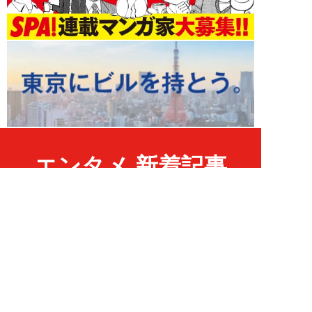
エンタメ 新着記事
NEW!
エンタメ
2026年08月09日
人気セクシー女優が静かに姿を消
した真相。突然の「がん」発覚、
闘病生活の中で...
髙坂雄貴