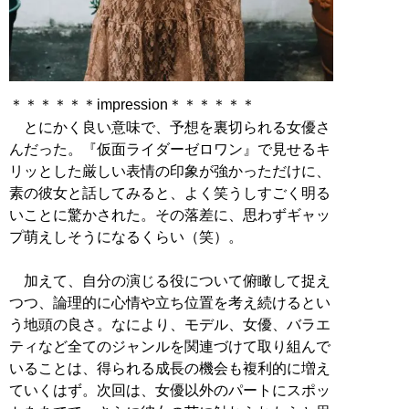
＊＊＊＊＊＊impression＊＊＊＊＊＊
とにかく良い意味で、予想を裏切られる女優さ
んだった。『仮面ライダーゼロワン』で見せるキ
リッとした厳しい表情の印象が強かっただけに、
素の彼女と話してみると、よく笑うしすごく明る
いことに驚かされた。その落差に、思わずギャッ
プ萌えしそうになるくらい（笑）。
加えて、自分の演じる役について俯瞰して捉え
つつ、論理的に心情や立ち位置を考え続けるとい
う地頭の良さ。なにより、モデル、女優、バラエ
ティなど全てのジャンルを関連づけて取り組んで
いることは、得られる成長の機会も複利的に増え
ていくはず。次回は、女優以外のパートにスポッ