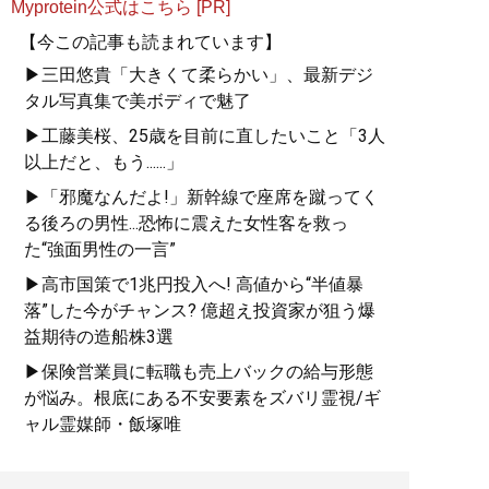
Myprotein公式はこちら [PR]
【今この記事も読まれています】
▶三田悠貴「大きくて柔らかい」、最新デジ
タル写真集で美ボディで魅了
▶工藤美桜、25歳を目前に直したいこと「3人
以上だと、もう......」
▶「邪魔なんだよ!」新幹線で座席を蹴ってく
る後ろの男性...恐怖に震えた女性客を救っ
た“強面男性の一言”
▶高市国策で1兆円投入へ! 高値から“半値暴
落”した今がチャンス? 億超え投資家が狙う爆
益期待の造船株3選
▶保険営業員に転職も売上バックの給与形態
が悩み。根底にある不安要素をズバリ霊視/ギ
ャル霊媒師・飯塚唯