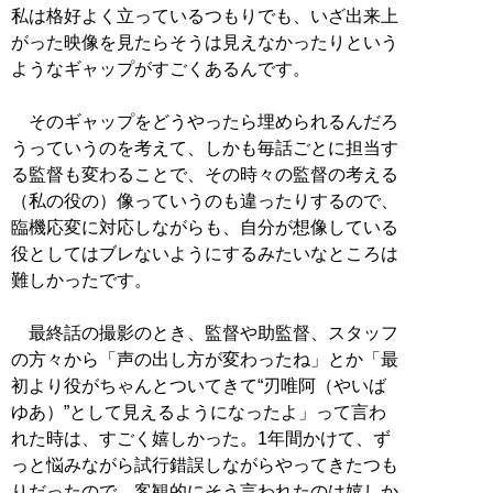
私は格好よく立っているつもりでも、いざ出来上
がった映像を見たらそうは見えなかったりという
ようなギャップがすごくあるんです。
そのギャップをどうやったら埋められるんだろ
うっていうのを考えて、しかも毎話ごとに担当す
る監督も変わることで、その時々の監督の考える
（私の役の）像っていうのも違ったりするので、
臨機応変に対応しながらも、自分が想像している
役としてはブレないようにするみたいなところは
難しかったです。
最終話の撮影のとき、監督や助監督、スタッフ
の方々から「声の出し方が変わったね」とか「最
初より役がちゃんとついてきて“刃唯阿（やいば
ゆあ）”として見えるようになったよ」って言わ
れた時は、すごく嬉しかった。1年間かけて、ず
っと悩みながら試行錯誤しながらやってきたつも
りだったので、客観的にそう言われたのは嬉しか