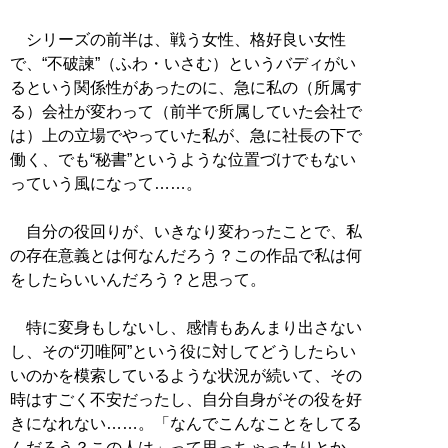
シリーズの前半は、戦う女性、格好良い女性
で、“不破諫”（ふわ・いさむ）というバディがい
るという関係性があったのに、急に私の（所属す
る）会社が変わって（前半で所属していた会社で
は）上の立場でやっていた私が、急に社長の下で
働く、でも“秘書”というような位置づけでもない
っていう風になって……。
自分の役回りが、いきなり変わったことで、私
の存在意義とは何なんだろう？この作品で私は何
をしたらいいんだろう？と思って。
特に変身もしないし、感情もあんまり出さない
し、その“刃唯阿”という役に対してどうしたらい
いのかを模索しているような状況が続いて、その
時はすごく不安だったし、自分自身がその役を好
きになれない……。「なんでこんなことをしてる
んだろう？この人は」って思っちゃったりとか、