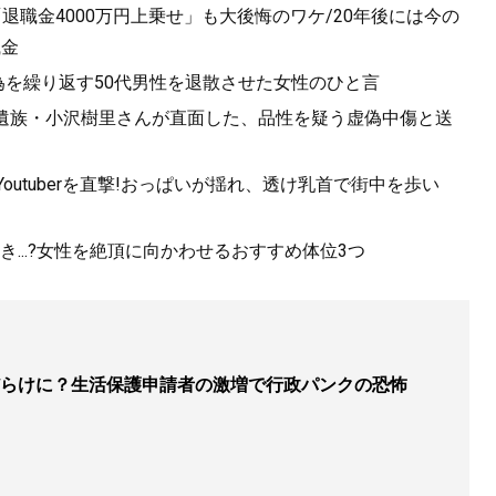
退職金4000万円上乗せ」も大後悔のワケ/20年後には今の
職金
為を繰り返す50代男性を退散させた女性のひと言
故遺族・小沢樹里さんが直面した、品性を疑う虚偽中傷と送
utuberを直撃!おっぱいが揺れ、透け乳首で街中を歩い
...?女性を絶頂に向かわせるおすすめ体位3つ
らけに？生活保護申請者の激増で行政パンクの恐怖