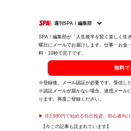
週刊SPA！編集部
SPA！編集部が「人生後半を賢く楽しく生
記事一覧へ
曜日にメールでお届けします。仕事・お金
料・10秒で完了です。
無料で
※登録後、メール認証が必要です。受信し
※認証メールが届かない場合、迷惑メール
ります。再度ご登録ください。
▶ 月2,980円で始める自己投資。初心者向けch
【今この記事も読まれています】