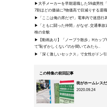
▶大手メーカーを早期退職した59歳男性「
7割ほどの価値に?物価高で目減りする退
▶「ここは俺の席だぞ!」電車内で迷惑行
▶「ともに闘った仲間」がなぜ...交通事
検の全貌
▶【動画あり】「ノーブラ散歩」HカップYo
て“恥ずかしくない”のか聞いてみたら...
▶「深く激しいセックス」で女性がドン引き
この特集の前回記事
街がホームレスだ
2020.09.24