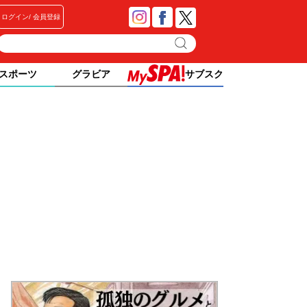
ログイン
会員登録
スポーツ
グラビア
サブスク