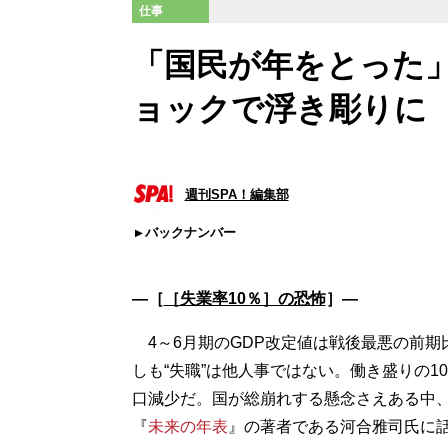
仕事
「国民が年をとった
ョックで浮き彫りに
週刊SPA！編集部
バックナンバー
―［
［失業率10％］の恐怖
］―
4～6月期のGDP改定値は戦後最悪の前期比
しも“失職”は他人事ではない。働き盛りの
口減少だ。国が総崩れする懸念さえある中、
『
未来の年表
』の著者である河合雅司氏に