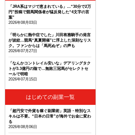
「JRA系はマジで恵まれている」…“30分で2万
円”投稿で競馬関係者が猛反発した“4文字の言
葉”
2026年08月03日
「明らかに熱中症でした」川田将雅騎手の発言
が波紋…競馬“真夏開催”に浮上した深刻なリス
ク。ファンからは「馬死ぬぞ」の声も
2026年07月27日
「なんかコントレイル安いな」デアリングタク
トが3.3億円の陰で…無敗三冠馬がセレクトセ
ールで明暗
2026年07月15日
はじめての副業一覧
「超円安で外貨を稼ぐ副業術」英語・特別なス
キルは不要。“日本の日常”が海外でお金に変わ
る
2026年08月06日