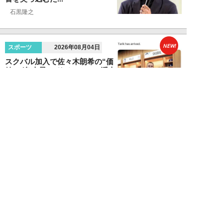
石黒隆之
NEW!
スポーツ
2026年08月04日
スクバル加入で佐々木朗希の“価
値”が急上昇？ ドジャースに浮上
する「最強ブ...
八木遊
NEW!
スポーツ
2026年08月03日
「JRA系はマジで恵まれている」
…“30分で2万円”投稿で競馬関係
者が猛反...
中川大河
NEW!
スポーツ
2026年07月30日
マリナーズ戦が試金石に…佐々木