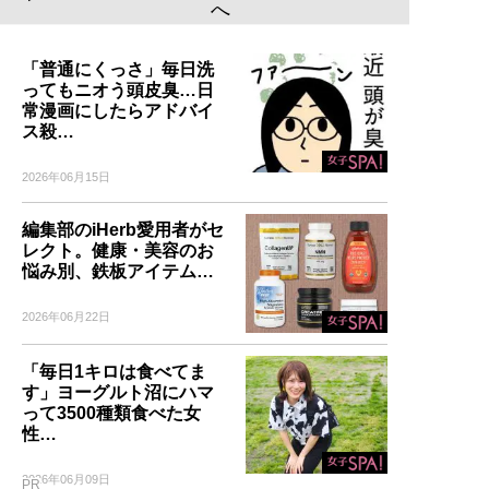
へ
「普通にくっさ」毎日洗
ってもニオう頭皮臭…日
常漫画にしたらアドバイ
ス殺…
2026年06月15日
編集部のiHerb愛用者がセ
レクト。健康・美容のお
悩み別、鉄板アイテム…
2026年06月22日
「毎日1キロは食べてま
す」ヨーグルト沼にハマ
って3500種類食べた女
性…
2026年06月09日
PR