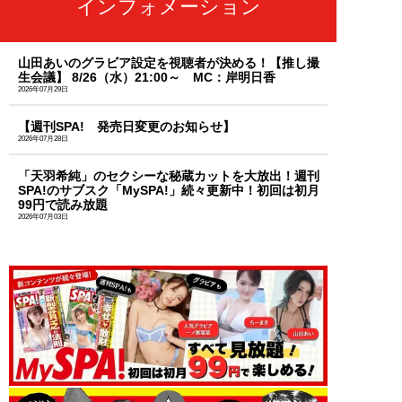
インフォメーション
山田あいのグラビア設定を視聴者が決める！【推し撮
生会議】 8/26（水）21:00～ MC：岸明日香
2026年07月29日
【週刊SPA! 発売日変更のお知らせ】
2026年07月28日
「天羽希純」のセクシーな秘蔵カットを大放出！週刊
SPA!のサブスク「MySPA!」続々更新中！初回は初月
99円で読み放題
2026年07月03日