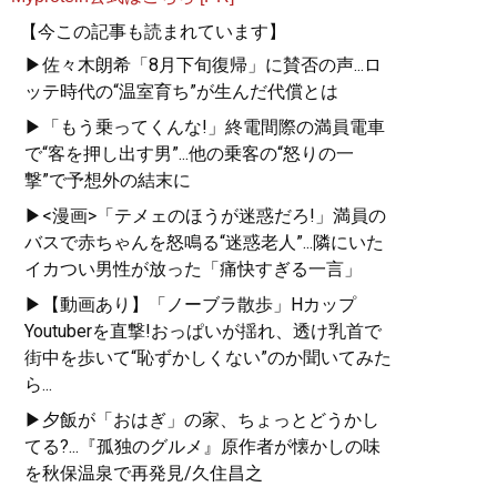
【今この記事も読まれています】
▶佐々木朗希「8月下旬復帰」に賛否の声...ロ
ッテ時代の“温室育ち”が生んだ代償とは
▶「もう乗ってくんな!」終電間際の満員電車
で“客を押し出す男”...他の乗客の“怒りの一
撃”で予想外の結末に
▶<漫画>「テメェのほうが迷惑だろ!」満員の
バスで赤ちゃんを怒鳴る“迷惑老人”...隣にいた
イカつい男性が放った「痛快すぎる一言」
▶【動画あり】「ノーブラ散歩」Hカップ
Youtuberを直撃!おっぱいが揺れ、透け乳首で
街中を歩いて“恥ずかしくない”のか聞いてみた
ら...
▶夕飯が「おはぎ」の家、ちょっとどうかし
てる?...『孤独のグルメ』原作者が懐かしの味
を秋保温泉で再発見/久住昌之