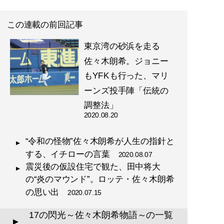
この連載の前回記事
東京湾の砂浜を走る
佐々木朗希。ジョニー
もYFKも行った、マリ
ーンズ投手陣「伝統の
調整法」
2020.08.20
“令和の怪物”佐々木朗希が人生の指針と
する、イチローの言葉
2020.08.07
震災後の仮設住宅で観た、田中将大
の“炎のマウンド”。ロッテ・佐々木朗希
の思い出
2020.07.15
17の閃光～佐々木朗希物語～の一覧
▲