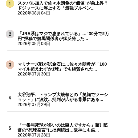
スクバル加入で佐々木朗希の“価値”が急上昇？
ドジャースに浮上する「最強ブルペン...
2026年08月04日
「JRA系はマジで恵まれている」…“30分で2万
円”投稿で競馬関係者が猛反発した...
2026年08月03日
マリナーズ戦が試金石に…佐々木朗希が「100
マイル超えわずか1球」でも絶賛された...
2026年07月30日
大谷翔平、トランプ大統領との「笑顔でツーシ
ョット」に波紋…批判が広がる背景にある...
2026年07月29日
「一番与死球が多いのは巨人ですから」藤川監
督の“死球発言”に批判続出…阪神にも厳...
2026年07月28日