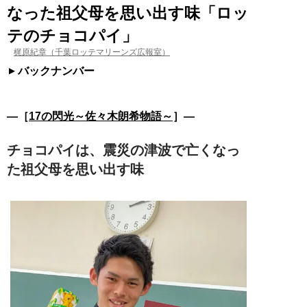
なった祖父母を思い出す味「ロッ
テのチョコパイ」
梶原紀章（千葉ロッテマリーンズ広報室）
バックナンバー
―［
17の閃光～佐々木朗希物語～
］―
チョコパイは、震災の津波で亡くなっ
た祖父母を思い出す味