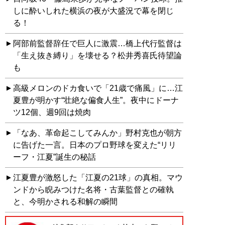
しに酔いしれた横浜の夜が大盛況で幕を閉じ
る！
阿部前監督辞任で巨人に激震…橋上代行監督は
「生え抜き縛り」を壊せる？松井秀喜氏待望論
も
高級メロンのドカ食いで「21歳で痛風」に…江
夏豊が明かす“壮絶な偏食人生”。夜中にドーナ
ツ12個、週9回は焼肉
「なあ、革命起こしてみんか」野村克也が朝方
に告げた一言。日本のプロ野球を変えた“リリ
ーフ・江夏”誕生の秘話
江夏豊が激怒した「江夏の21球」の真相。マウ
ンドから睨みつけた名将・古葉監督との確執
と、今明かされる和解の瞬間