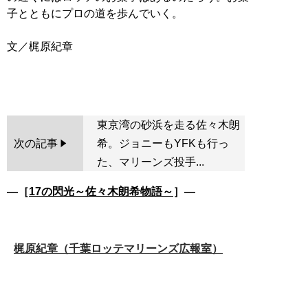
子とともにプロの道を歩んでいく。
文／梶原紀章
東京湾の砂浜を走る佐々木朗
次の記事
希。ジョニーもYFKも行っ
た、マリーンズ投手...
―［
17の閃光～佐々木朗希物語～
］―
梶原紀章（千葉ロッテマリーンズ広報室）