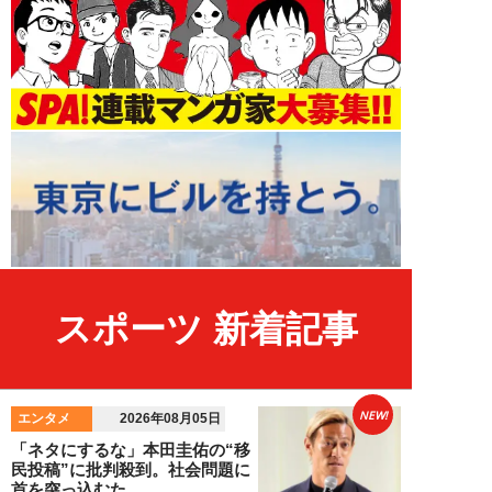
スポーツ 新着記事
NEW!
エンタメ
2026年08月05日
「ネタにするな」本田圭佑の“移
民投稿”に批判殺到。社会問題に
首を突っ込むた...