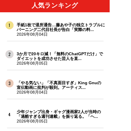
人気ランキング
手紙1枚で退所通告…藤あや子の独立トラブルに
バーニング二代目社長が告白「実際の料...
2026年08月04日
3か月で20キロ減！「無料のChatGPTだけ」で
ダイエットを成功させた芸人を直...
2026年08月05日
「やる気ない」「不真面目すぎ」King Gnuの
宣伝動画に批判が殺到。アーティス...
2026年08月04日
少年ジャンプ出身・ギャグ漫画家2人が当時の
「過酷すぎる週刊連載」を振り返る。「ヘ...
2026年08月05日