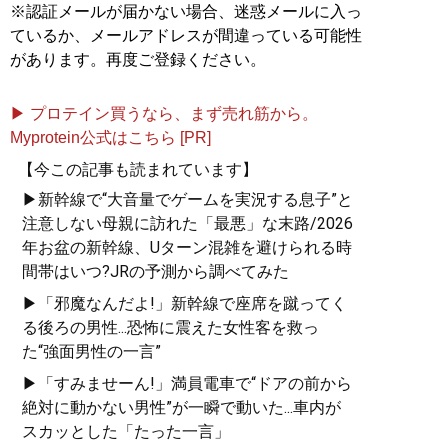
※認証メールが届かない場合、迷惑メールに入っ
ているか、メールアドレスが間違っている可能性
があります。再度ご登録ください。
▶ プロテイン買うなら、まず売れ筋から。
Myprotein公式はこちら [PR]
【今この記事も読まれています】
▶新幹線で“大音量でゲームを実況する息子”と
注意しない母親に訪れた「最悪」な末路/2026
年お盆の新幹線、Uターン混雑を避けられる時
間帯はいつ?JRの予測から調べてみた
▶「邪魔なんだよ!」新幹線で座席を蹴ってく
る後ろの男性...恐怖に震えた女性客を救っ
た“強面男性の一言”
▶「すみませーん!」満員電車で“ドアの前から
絶対に動かない男性”が一瞬で動いた...車内が
スカッとした「たった一言」