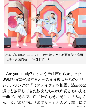
ハロプロ研修生ユニット（米村姫良々・石栗奏美・窪田
七海・斉藤円香）／(c)日刊SPA!
「Are you ready?」という掛け声から始まった
BGMを背に登場するとそのまま彼女たちのオリ
ジナルソングの「ミステイク」を披露。過去の公
演でも披露してきた彼女たちの代名詞ともいえる
一曲だ。その後、自己紹介もそこそこに「みなさ
ん、まだまだ声出せますか～」とカメラ越しに語