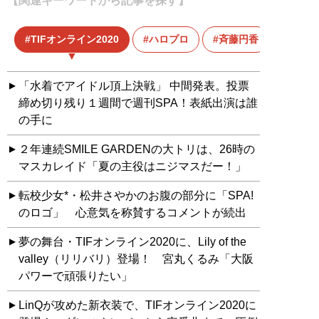
【関連キーワードから記事を探す】
TIFオンライン2020
ハロプロ
斉藤円香
「水着でアイドル頂上決戦」 中間発表。投票
締め切り残り１週間で週刊SPA！表紙出演は誰
の手に
２年連続SMILE GARDENの大トリは、26時の
マスカレイド「夏の主役はニジマスだー！」
転校少女*・松井さやかのお腹の部分に「SPA!
のロゴ」 心意気を称賛するコメントが続出
夢の舞台・TIFオンライン2020に、Lily of the
valley（リリバリ）登場！ 宮丸くるみ「大阪
パワーで頑張りたい」
LinQが攻めた新衣装で、TIFオンライン2020に