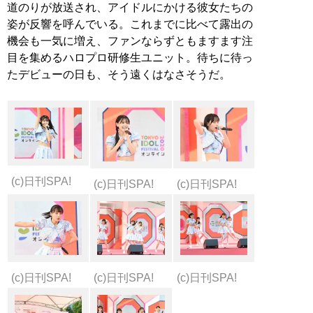
道のりが放送され、アイドルにかける彼女たちの
姿が反響を呼んでいる。これまでに比べて露出の
機会も一気に増え、ファンならずともますます注
目を集めるハロプロ研修生ユニット。待ちに待っ
たデビューの日も、そう遠くはなさそうだ。
(c)日刊SPA!
(c)日刊SPA!
(c)日刊SPA!
(c)日刊SPA!
(c)日刊SPA!
(c)日刊SPA!