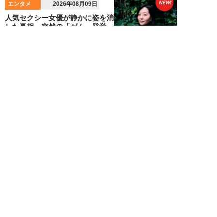
NEW!
エンタメ
2026年08月09日
人気セクシー女優が静かに姿を消
した真相。突然の「がん」発覚、
闘病生活の中で...
髙坂雄貴
NEW!
エンタメ
2026年08月09日
中島健人が振り返る、精神的に苦
しかった時期「表層的な部分を見
て“悪”として...
細谷美香
NEW!
エンタメ
2026年08月08日
HKT48・石橋颯、グループ15周
年記念ムックの取材で頭をフル回
転「どうや...
須田紫苑