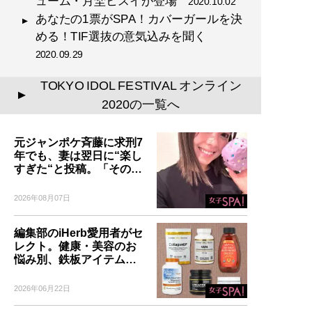
ューム・月埜ヒスイが登場
2020.10.02
あなたの1票がSPA！カバーガールを決
める！TIF選抜の意気込みを聞く
2020.09.29
TOKYO IDOL FESTIVAL オンライン
▲
2020の一覧へ
元ジャンポケ斉藤に求刑7
年でも、妻は翌日に“楽し
すぎた“と投稿。「その…
2026年08月07日
編集部のiHerb愛用者がセ
レクト。健康・美容のお
悩み別、鉄板アイテム…
2026年06月22日