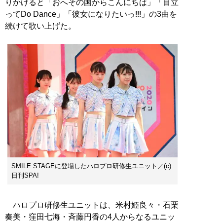
りかけると「おへその国からこんにちは」「目立
ってDo Dance」「彼女になりたいっ!!!」の3曲を
続けて歌い上げた。
SMILE STAGEに登場したハロプロ研修生ユニット／(c)
日刊SPA!
ハロプロ研修生ユニットは、米村姫良々・石栗
奏美・窪田七海・斉藤円香の4人からなるユニッ