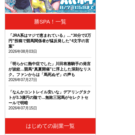
勝SPA！一覧
「JRA系はマジで恵まれている」…“30分で2万
円”投稿で競馬関係者が猛反発した“4文字の言
葉”
2026年08月03日
「明らかに熱中症でした」川田将雅騎手の発言
が波紋…競馬“真夏開催”に浮上した深刻なリス
ク。ファンからは「馬死ぬぞ」の声も
2026年07月27日
「なんかコントレイル安いな」デアリングタク
トが3.3億円の陰で…無敗三冠馬がセレクトセ
ールで明暗
2026年07月15日
はじめての副業一覧