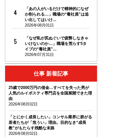
「あの人がいるだけで精神的になぜ
か削られる…」職場の“毒社員”は追
い出してはいけ...
2026年08月01日
「なぜ私が尻ぬぐいで疲弊しなきゃ
いけないのか…」職場を荒らす5タ
イプの“毒社員”...
2026年07月31日
仕事 新着記事
25歳で2000万円の借金…すべてを失った男が
人気のルイボスティ専門店を全国展開できた理
由
2026年08月02日
「とにかく成長したい」コンサル業界に群がる
若者たちが「危うい」理由。目的なき“成長
教”がもたらす残酷な末路
2026年08月02日