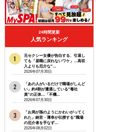
24時間更新
人気ランキング
元セクシー女優が告白する、引退し
ても「昼職に戻れないワケ」…高収
入よりも厄介な“...
2026年07月30日
「あの人がいるだけで職場がしんど
い」約4割が遭遇している“毒社
員”の正体…「不機...
2026年07月30日
「お局が孫のようにかわいがってく
れた」納言・薄幸が伝授する“職場
の厄介者を手なず...
2026年08月02日