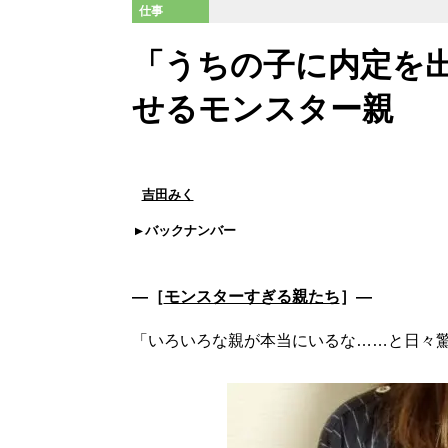
仕事
「うちの子に内定を
せるモンスター親
吉田みく
バックナンバー
―［
モンスターすぎる親たち
］―
「いろいろな親が本当にいるな……と日々