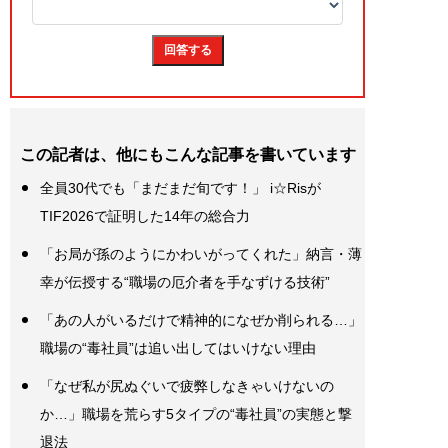
この記者は、他にもこんな記事を書いています
全員30代でも「まだまだ旬です！」 i☆Risが
TIF2026で証明した14年の総合力
「お局が孫のようにかわいがってくれた」納言・薄
幸が伝授する“職場の厄介者を手なずける技術”
「あの人がいるだけで精神的になぜか削られる…」
職場の“毒社員”は追い出してはいけない理由
「なぜ私が尻ぬぐいで疲弊しなきゃいけないの
か…」職場を荒らす5タイプの“毒社員”の実態と撃
退法