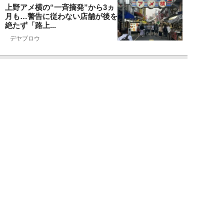
上野アメ横の“一斉摘発”から3ヵ
月も…警告に従わない店舗が後を
絶たず「路上...
デヤブロウ
NEW!
ニュース
2026年08月06日
値上げでも強い「チョコモナカジ
ャンボ」に対し、「パピコ」は減
収…「定番アイ...
不破聡
NEW!
ニュース
2026年08月05日
なぜワイドショーは「酷暑」を連
呼する？ 山口真由が明かす、テ
レビが天気ネタ...
山口真由