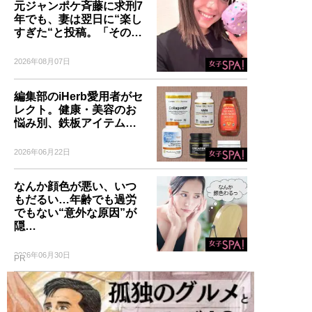
元ジャンポケ斉藤に求刑7
年でも、妻は翌日に“楽し
すぎた“と投稿。「その…
2026年08月07日
編集部のiHerb愛用者がセ
レクト。健康・美容のお
悩み別、鉄板アイテム…
2026年06月22日
なんか顔色が悪い、いつ
もだるい…年齢でも過労
でもない“意外な原因”が
隠…
2026年06月30日
PR