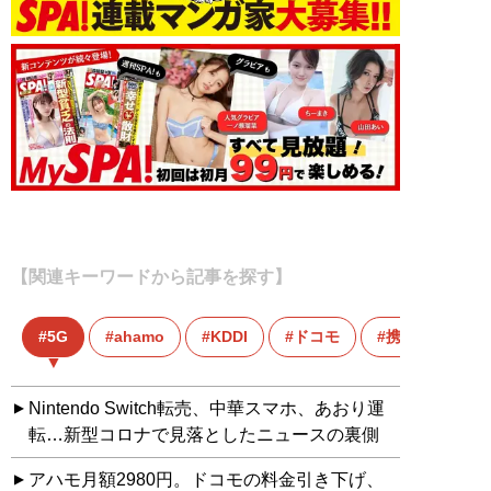
【関連キーワードから記事を探す】
5G
ahamo
KDDI
ドコモ
携帯料金
Nintendo Switch転売、中華スマホ、あおり運
転…新型コロナで見落としたニュースの裏側
アハモ月額2980円。ドコモの料金引き下げ、