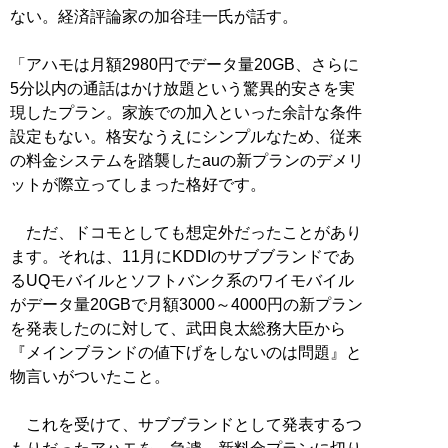
ない。経済評論家の加谷珪一氏が話す。
「アハモは月額2980円でデータ量20GB、さらに
5分以内の通話はかけ放題という驚異的安さを実
現したプラン。家族での加入といった余計な条件
設定もない。格安なうえにシンプルなため、従来
の料金システムを踏襲したauの新プランのデメリ
ットが際立ってしまった格好です。
ただ、ドコモとしても想定外だったことがあり
ます。それは、11月にKDDIのサブブランドであ
るUQモバイルとソフトバンク系のワイモバイル
がデータ量20GBで月額3000～4000円の新プラン
を発表したのに対して、武田良太総務大臣から
『メインブランドの値下げをしないのは問題』と
物言いがついたこと。
これを受けて、サブブランドとして発表するつ