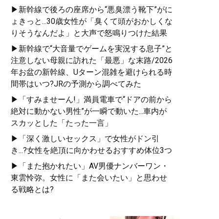
▶新幹線で後ろの座席から“悪臭漂う靴下”がに
ょきっと...30歳女性が「臭くて頭がおかしくな
りそうなんだよ」と大声で怒鳴りつけた結果
▶新幹線で“大音量でゲームを実況する息子”と
注意しない母親に訪れた「最悪」な末路/2026
年お盆の新幹線、Uターン混雑を避けられる時
間帯はいつ?JRの予測から調べてみた
▶「すみませーん!」満員電車で“ドアの前から
絶対に動かない男性”が一瞬で動いた...車内が
スカッとした「たった一言」
▶「深く激しいセックス」で女性がドン引
き...?女性を絶頂に向かわせるおすすめ体位3つ
▶「また抱かれたい」AV男優ナンバーワン・
東雲怜弥。女性に「また会いたい」と思わせ
る戦略とは?