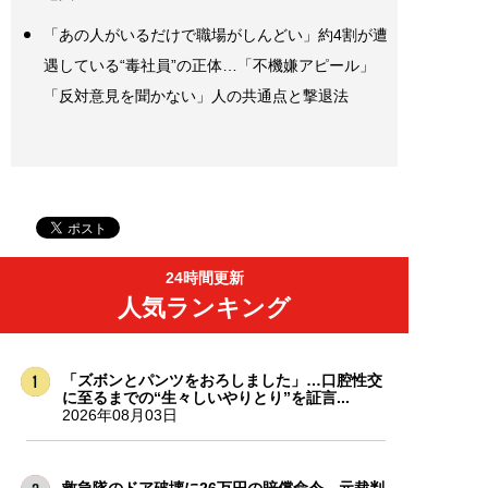
「あの人がいるだけで職場がしんどい」約4割が遭
遇している“毒社員”の正体…「不機嫌アピール」
「反対意見を聞かない」人の共通点と撃退法
24時間更新
人気ランキング
「ズボンとパンツをおろしました」…口腔性交
に至るまでの“生々しいやりとり”を証言...
2026年08月03日
救急隊のドア破壊に26万円の賠償命令。元裁判