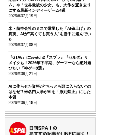
ム」や「世界最後の少女」も。大作を置き去り
にする最新インディーゲーム4選
2026年07月19日
米・航空会社のミスで露呈した「AI値上げ」の
真実。AIが”高くても買う人”を勝手に選んでい
た
2026年07月08日
『GTA6』にSwitch2『スプラ』『ゼルダ』リ
メイクも！2026年下半期、ゲーマーなら絶対遊
びたい「神ゲー9選」
2026年06月21日
AIに作らせた資料が“ちっとも頭に入らない”の
はなぜ？米名門大学がAIを「原則禁止」にした
本質
2026年06月18日