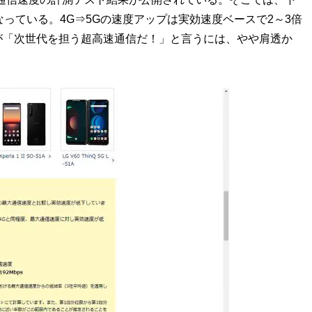
psとなっている。4G⇒5Gの速度アップは実効速度ベースで2～3倍
が「次世代を担う超高速通信だ！」と言うには、やや肩透か