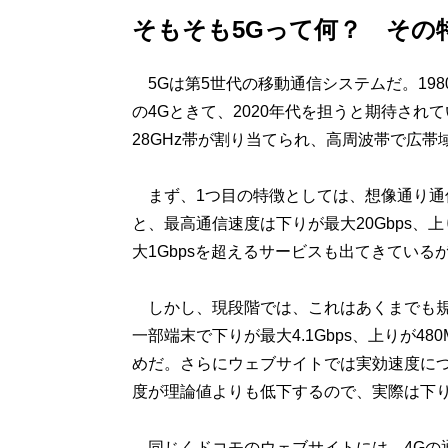
そもそも5Gって何？ その
5Gは第5世代の移動通信システムだ。1980年
の4Gときて、2020年代を担うと期待されてい
28GHz帯が割り当てられ、高周波帯で広帯
まず、1つ目の特徴としては、想像通り通信
と、最高通信速度は下りが最大20Gbps、上
大1Gbpsを超えるサービスも出てきている
しかし、現段階では、これはあくまでも規
一部端末で下りが最大4.1Gbps、上りが4
めだ。さらにウェブサイトでは実効速度につ
度が理論値よりも低下するので、実際は下り410
同じくドコモのウェブサイトには、4Gの