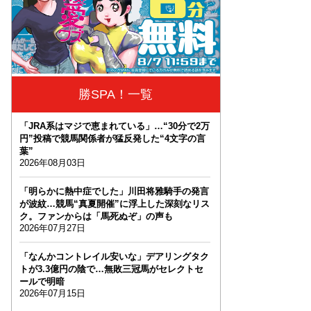
勝SPA！一覧
「JRA系はマジで恵まれている」…“30分で2万
円”投稿で競馬関係者が猛反発した“4文字の言
葉”
2026年08月03日
「明らかに熱中症でした」川田将雅騎手の発言
が波紋…競馬“真夏開催”に浮上した深刻なリス
ク。ファンからは「馬死ぬぞ」の声も
2026年07月27日
「なんかコントレイル安いな」デアリングタク
トが3.3億円の陰で…無敗三冠馬がセレクトセ
ールで明暗
2026年07月15日