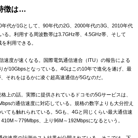
特徴は…
代が1Gとして、90年代の2G、2000年代の3G、2010年代
る。利用する周波数帯は3.7GHz帯、4.5GHz帯、そして
域を利用できる。
速度が速くなる。国際電気通信連合（ITU）の報告による
りが10Gbpsとなっている。4Gはこの10年で進化を遂げ、最
が、それをはるかに凌ぐ超高速通信が5Gなのだ。
格上の話。実際に提供されているドコモの5Gサービスは、
80Mbpsの通信速度に対応している。規格の数字よりも大分控え
いても触れられている。5Gも、4Gと同じくらい最大通信速
M～779Mbps、上り96M～192Mbpsになるという。
通信速度の計測テスト結果が公開されている。そこでは、下