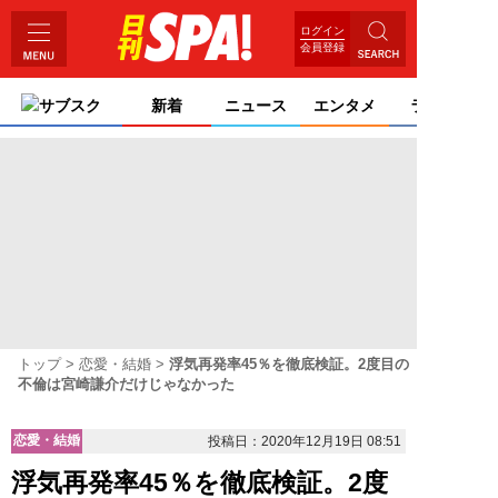
ログイン
会員登録
サブスク
新着
ニュース
エンタメ
ライフ
トップ
恋愛・結婚
浮気再発率45％を徹底検証。2度目の
不倫は宮崎謙介だけじゃなかった
恋愛・結婚
投稿日：2020年12月19日 08:51
浮気再発率45％を徹底検証。2度