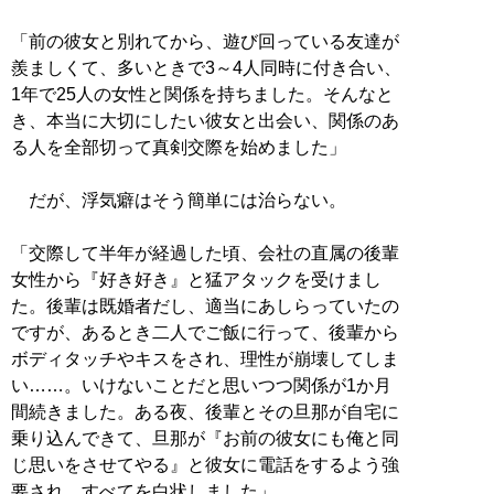
「前の彼女と別れてから、遊び回っている友達が
羨ましくて、多いときで3～4人同時に付き合い、
1年で25人の女性と関係を持ちました。そんなと
き、本当に大切にしたい彼女と出会い、関係のあ
る人を全部切って真剣交際を始めました」
だが、浮気癖はそう簡単には治らない。
「交際して半年が経過した頃、会社の直属の後輩
女性から『好き好き』と猛アタックを受けまし
た。後輩は既婚者だし、適当にあしらっていたの
ですが、あるとき二人でご飯に行って、後輩から
ボディタッチやキスをされ、理性が崩壊してしま
い……。いけないことだと思いつつ関係が1か月
間続きました。ある夜、後輩とその旦那が自宅に
乗り込んできて、旦那が『お前の彼女にも俺と同
じ思いをさせてやる』と彼女に電話をするよう強
要され、すべてを白状しました」