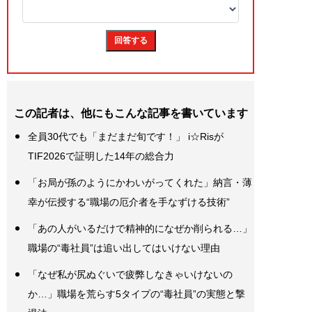
この記者は、他にもこんな記事を書いています
全員30代でも「まだまだ旬です！」 i☆Risが
TIF2026で証明した14年の総合力
「お局が孫のようにかわいがってくれた」納言・薄
幸が伝授する“職場の厄介者を手なずける技術”
「あの人がいるだけで精神的になぜか削られる…」
職場の“毒社員”は追い出してはいけない理由
「なぜ私が尻ぬぐいで疲弊しなきゃいけないの
か…」職場を荒らす5タイプの“毒社員”の実態と撃