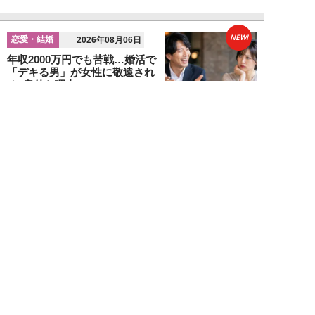
NEW!
恋愛・結婚
2026年08月06日
年収2000万円でも苦戦…婚活で
「デキる男」が女性に敬遠され
る“意外な理由...
山本早織
NEW!
恋愛・結婚
2026年08月04日
「当初からナルシストっぽいとは
思っていたんですけど…」女性が
密かに“恋愛対...
堺屋大地
NEW!
恋愛・結婚
2026年08月02日
「ダサい中年男性」に共通す
る“時代遅れのファッション”と
は。100万円の「...