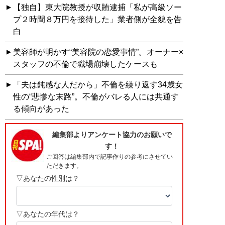
【独自】東大院教授が収賄逮捕「私が高級ソー
プ２時間８万円を接待した」業者側が全貌を告
白
美容師が明かす“美容院の恋愛事情”。オーナー×
スタッフの不倫で職場崩壊したケースも
「夫は鈍感な人だから」不倫を繰り返す34歳女
性の“悲惨な末路”。不倫がバレる人には共通す
る傾向があった