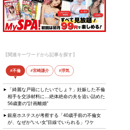
【関連キーワードから記事を探す】
不倫
宮崎謙介
浮気
「綺麗な戸籍にしたいでしょ？」妊娠した不倫
相手を交渉材料に…絶体絶命の夫を追い詰めた
56歳妻の“計画離婚”
銀座ホステスが考察する「40歳手前の不倫女
が、なぜか“いい女”目線でいられる」ワケ