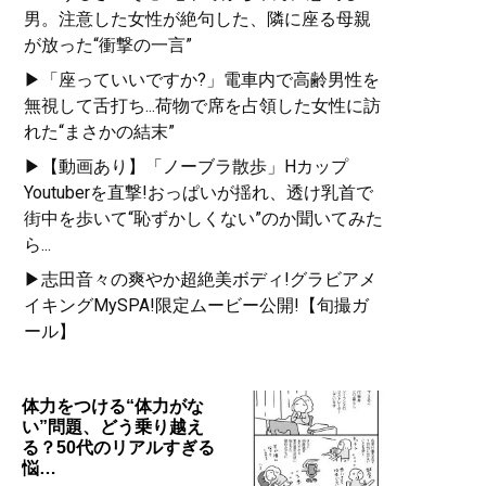
男。注意した女性が絶句した、隣に座る母親
が放った“衝撃の一言”
▶「座っていいですか?」電車内で高齢男性を
無視して舌打ち...荷物で席を占領した女性に訪
れた“まさかの結末”
▶【動画あり】「ノーブラ散歩」Hカップ
Youtuberを直撃!おっぱいが揺れ、透け乳首で
街中を歩いて“恥ずかしくない”のか聞いてみた
ら...
▶志田音々の爽やか超絶美ボディ!グラビアメ
イキングMySPA!限定ムービー公開!【旬撮ガ
ール】
体力をつける“体力がな
い”問題、どう乗り越え
る？50代のリアルすぎる
悩…