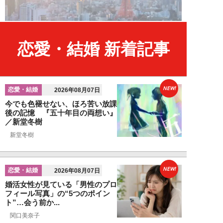
恋愛・結婚 新着記事
NEW!
恋愛・結婚
2026年08月07日
今でも色褪せない、ほろ苦い放課
後の記憶 『五十年目の両想い』
／新堂冬樹
新堂冬樹
NEW!
恋愛・結婚
2026年08月07日
婚活女性が見ている「男性のプロ
フィール写真」の“5つのポイン
ト”…会う前か...
関口美奈子