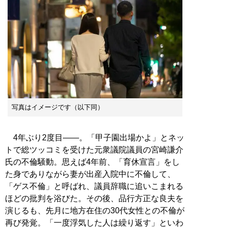
写真はイメージです（以下同）
4年ぶり2度目――。「甲子園出場かよ」とネッ
トで総ツッコミを受けた元衆議院議員の宮崎謙介
氏の不倫騒動。思えば4年前、「育休宣言」をし
た身でありながら妻が出産入院中に不倫して、
「ゲス不倫」と呼ばれ、議員辞職に追いこまれる
ほどの批判を浴びた。その後、品行方正な良夫を
演じるも、先月に地方在住の30代女性との不倫が
再び発覚。「一度浮気した人は繰り返す」といわ