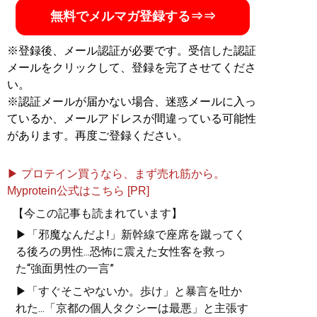
中。ブログ
「二階堂運人ホームページ」
無料でメルマガ登録する⇒⇒
記事一覧へ
※登録後、メール認証が必要です。受信した認証
メールをクリックして、登録を完了させてくださ
い。
※認証メールが届かない場合、迷惑メールに入っ
ているか、メールアドレスが間違っている可能性
があります。再度ご登録ください。
▶ プロテイン買うなら、まず売れ筋から。
Myprotein公式はこちら [PR]
【今この記事も読まれています】
▶「邪魔なんだよ!」新幹線で座席を蹴ってく
る後ろの男性...恐怖に震えた女性客を救っ
た“強面男性の一言”
▶「すぐそこやないか。歩け」と暴言を吐か
れた...「京都の個人タクシーは最悪」と主張す