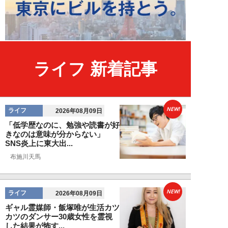
ライフ 新着記事
NEW!
ライフ
2026年08月09日
「低学歴なのに、勉強や読書が好
きなのは意味が分からない」
SNS炎上に東大出...
布施川天馬
NEW!
ライフ
2026年08月09日
ギャル霊媒師・飯塚唯が生活カツ
カツのダンサー30歳女性を霊視
した結果が怖す...