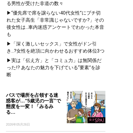
る男性が受けた非道の数々
▶“優先席で席を譲らない40代女性”にブチ切
れた女子高生「非常識じゃないですか?」その
後女性は...車内迷惑アンケートでわかった本音
も
▶「深く激しいセックス」で女性がドン引
き...?女性を絶頂に向かわせるおすすめ体位3つ
▶実は「伝え方」と「コミュ力」は無関係だ
った!? あなたの魅力を下げている“要素”を診
断
バスで場所を占領する迷
惑客が…“5歳児の一言”で
態度を一変！「みるみ
る…
2026年05月26日