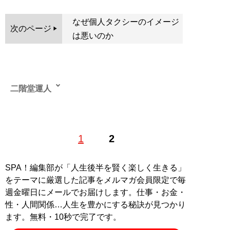
なぜ個人タクシーのイメージ
次のページ
は悪いのか
二階堂運人
物流ライター。ライター業の傍らタクシードライバーと
1
2
して東京23区内を走り回り、さまざまな人との出会いの
中から、世の中の動向や世間のつぶやきなど情報収集し
発信する。また、最大手宅配会社に長年宅配ドライバー
SPA！編集部が「人生後半を賢く楽しく生きる」
として勤務した経験とネットワークを活かし、大手経済
をテーマに厳選した記事をメルマガ会員限定で毎
誌のWEB版などで宅配関連の記事も執筆する。タクシ
週金曜日にメールでお届けします。仕事・お金・
ー・宅配業界の現場視点から、「物」・「人」・「運
性・人間関係…人生を豊かにする秘訣が見つかり
ぶ」・「届ける」をそれぞれハード（荷物・人）だけで
ます。無料・10秒で完了です。
はなく、ソフト（心と気持ち）の面を中心に記事を執筆