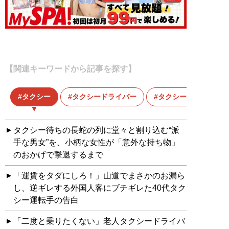
【関連キーワードから記事を探す】
タクシー
タクシードライバー
タクシー運転手
タクシー待ちの長蛇の列に堂々と割り込む“派
手な男女”を、小柄な女性が「意外な持ち物」
のおかげで撃退するまで
「運賃をタダにしろ！」山道でまさかのお漏ら
し、逆ギレする外国人客にブチギレた40代タク
シー運転手の告白
「二度と乗りたくない」老人タクシードライバ