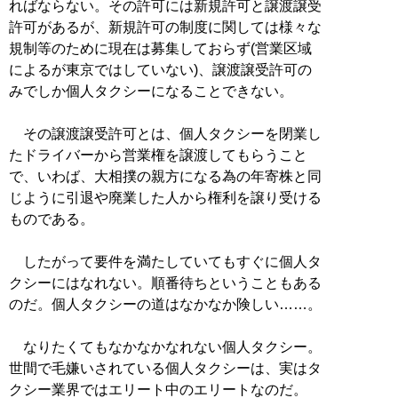
ればならない。その許可には新規許可と譲渡譲受
許可があるが、新規許可の制度に関しては様々な
規制等のために現在は募集しておらず(営業区域
によるが東京ではしていない)、譲渡譲受許可の
みでしか個人タクシーになることできない。
その譲渡譲受許可とは、個人タクシーを閉業し
たドライバーから営業権を譲渡してもらうこと
で、いわば、大相撲の親方になる為の年寄株と同
じように引退や廃業した人から権利を譲り受ける
ものである。
したがって要件を満たしていてもすぐに個人タ
クシーにはなれない。順番待ちということもある
のだ。個人タクシーの道はなかなか険しい……。
なりたくてもなかなかなれない個人タクシー。
世間で毛嫌いされている個人タクシーは、実はタ
クシー業界ではエリート中のエリートなのだ。