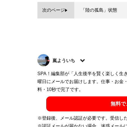
次のページ
「陸の孤島」状態
嵐よういち
旅行作家、旅行ジャーナリスト。著書の『ブ
SPA！編集部が「人生後半を賢く楽しく生
イナに行ってきました ロシア周辺国をめぐ
曜日にメールでお届けします。仕事・お金
ゃない」
料・10秒で完了です。
無料で
記事一覧へ
※登録後、メール認証が必要です。受信し
※認証メールが届かない場合、迷惑メール