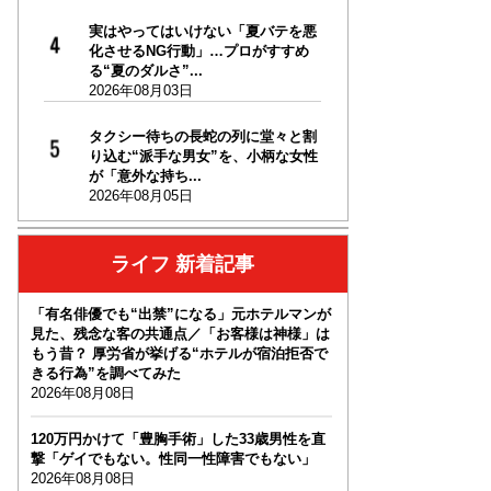
実はやってはいけない「夏バテを悪
化させるNG行動」…プロがすすめ
る“夏のダルさ”...
2026年08月03日
タクシー待ちの長蛇の列に堂々と割
り込む“派手な男女”を、小柄な女性
が「意外な持ち...
2026年08月05日
ライフ 新着記事
「有名俳優でも“出禁”になる」元ホテルマンが
見た、残念な客の共通点／「お客様は神様」は
もう昔？ 厚労省が挙げる“ホテルが宿泊拒否で
きる行為”を調べてみた
2026年08月08日
120万円かけて「豊胸手術」した33歳男性を直
撃「ゲイでもない。性同一性障害でもない」
2026年08月08日