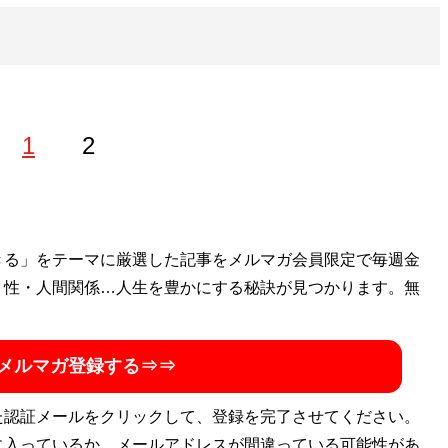
1
2
ラックロード』シリーズは10冊を数える。近著に『ウクラ
きる」をテーマに厳選した記事をメルマガ会員限定で毎週金
る旅』（彩図社）がある。人生哲学「楽しくなければ人生じ
・性・人間関係…人生を豊かにする秘訣が見つかります。無
メルマガ登録する⇒⇒
た認証メールをクリックして、登録を完了させてください。
に入っているか、メールアドレスが間違っている可能性があ