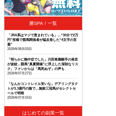
勝SPA！一覧
「JRA系はマジで恵まれている」…“30分で2万
円”投稿で競馬関係者が猛反発した“4文字の言
葉”
2026年08月03日
「明らかに熱中症でした」川田将雅騎手の発言
が波紋…競馬“真夏開催”に浮上した深刻なリス
ク。ファンからは「馬死ぬぞ」の声も
2026年07月27日
「なんかコントレイル安いな」デアリングタク
トが3.3億円の陰で…無敗三冠馬がセレクトセ
ールで明暗
2026年07月15日
はじめての副業一覧