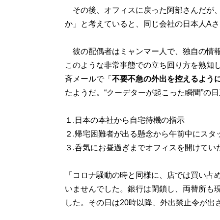
その後、オフィスに戻った阿部さんだが、
か」と考えていると、同じ会社の日本人Aさ
彼の配偶者はミャンマー人で、独自の情報
このような非常事態での立ち回り方を熟知
斉メールで「
不要不急の外出を控えるよう
たようだ。“クーデターが起こった瞬間”の
１.日本の本社から自宅待機の指示
２.帰宅困難者が出る懸念から午前中にスタ
３.呑気にお昼過ぎまでオフィスを開けてい
「コロナ騒動の時と同様に、店では買い占
いませんでした。銀行は閉鎖し、両替所も
した。その日は20時以降、外出禁止令が出