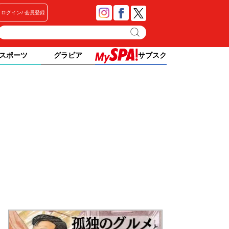
ログイン
会員登録
スポーツ
グラビア
サブスク