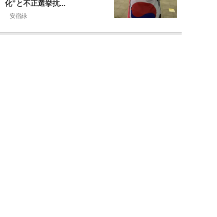
化”と不正選挙抗...
安宿緑
NEW!
ニュース
2026年08月06日
上野アメ横の“一斉摘発”から3ヵ
月も…警告に従わない店舗が後を
絶たず「路上...
デヤブロウ
NEW!
ニュース
2026年08月06日
値上げでも強い「チョコモナカジ
ャンボ」に対し、「パピコ」は減
収…「定番アイ...
不破聡
NEW!
ニュース
2026年08月05日