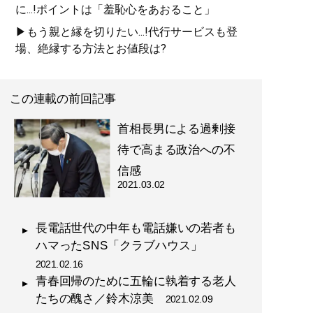
に...!ポイントは「羞恥心をあおること」
▶もう親と縁を切りたい...!代行サービスも登
場、絶縁する方法とお値段は?
この連載の前回記事
首相長男による過剰接
待で高まる政治への不
信感
2021.03.02
長電話世代の中年も電話嫌いの若者も
ハマったSNS「クラブハウス」
2021.02.16
青春回帰のために五輪に執着する老人
たちの醜さ／鈴木涼美
2021.02.09