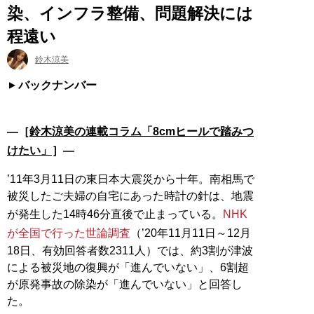
染、インフラ整備、問題解決には
程遠い
鈴木涼美
バックナンバー
―［
鈴木涼美の連載コラム「8cmヒールで踏みつ
けたい」
］―
’11年3月11日の東日本大震災から十年。南相馬で
被災したご夫婦の自宅にあった時計の針は、地震
が発生した14時46分直後で止まっている。
NHK
が全国で行った世論調査
（’20年11月11日～12月
18日、有効回答者数2311人）では、約3割が津波
による被災地の復興が「進んでいない」、6割超
が原発事故の除染が「進んでいない」と回答し
た。