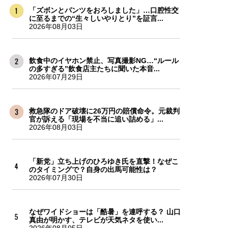
「ズボンとパンツをおろしました」…口腔性交
に至るまでの“生々しいやりとり”を証言...
2026年08月03日
飲食中のイヤホン禁止、写真撮影NG…“ルール
の多すぎる”飲食店主たちに聞いた本音...
2026年07月29日
救急隊のドア破壊に26万円の賠償命令。元裁判
官が訴える「現場を不当に追い詰める」...
2026年08月03日
「新党」立ち上げのひろゆき氏を直撃！なぜこ
のタイミングで？自身の出馬可能性は？
2026年07月30日
なぜワイドショーは「酷暑」を連呼する？ 山口
真由が明かす、テレビが天気ネタを使い...
2026年08月05日