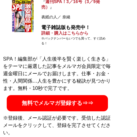
週刊SPA！3／16号（3／9発
『
売）
』
表紙の人／ 奈緒
電子雑誌版も発売中！
詳細・購入はこちらから
※バックナンバーもいつでも買って、すぐ読め
る！
SPA！編集部が「人生後半を賢く楽しく生きる」
をテーマに厳選した記事をメルマガ会員限定で毎
週金曜日にメールでお届けします。仕事・お金・
性・人間関係…人生を豊かにする秘訣が見つかり
ます。無料・10秒で完了です。
無料でメルマガ登録する⇒⇒
※登録後、メール認証が必要です。受信した認証
メールをクリックして、登録を完了させてくださ
い。