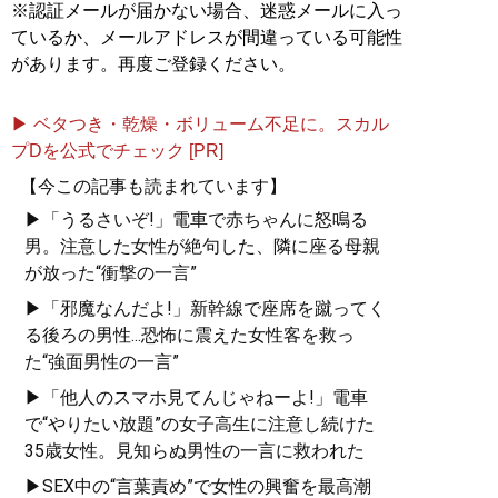
※認証メールが届かない場合、迷惑メールに入っ
ているか、メールアドレスが間違っている可能性
があります。再度ご登録ください。
▶ ベタつき・乾燥・ボリューム不足に。スカル
プDを公式でチェック [PR]
【今この記事も読まれています】
▶「うるさいぞ!」電車で赤ちゃんに怒鳴る
男。注意した女性が絶句した、隣に座る母親
が放った“衝撃の一言”
▶「邪魔なんだよ!」新幹線で座席を蹴ってく
る後ろの男性...恐怖に震えた女性客を救っ
た“強面男性の一言”
▶「他人のスマホ見てんじゃねーよ!」電車
で“やりたい放題”の女子高生に注意し続けた
35歳女性。見知らぬ男性の一言に救われた
▶SEX中の“言葉責め”で女性の興奮を最高潮