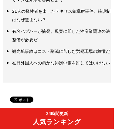
21人の犠牲者を出したテキサス銃乱射事件。銃規制
はなぜ進まない？
有名ハプバーが摘発。現実に即した性産業関連の法
整備が必要だ
観光船事故はコスト削減に苦しむ労働現場の象徴だ
在日外国人への愚かな誹謗中傷を許してはいけない
24時間更新
人気ランキング