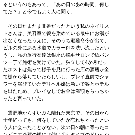
るというのもあって、「あの日のあの時間、何し
てた？」と今でもよく人に聞く。
その日たまたま非番だったという私のネイリス
トさんは、美容室で髪を染めている最中にお湯が
出なくなったうえに、そのうち避難命令が出て、
ビルの外にある水道でカラー剤を洗い流したとい
うし、私の旅行友達は銀座の脱毛サロンで紙パン
ツ一丁で施術を受けていた。独立して4か月だっ
たホストは焦って様子を見に行った店の酒瓶が全
て棚から落ちていたらしいし、プレイ直前でシャ
ワーを浴びていたデリヘル嬢は急いで客とホテル
を出たため、プレイなしでお金は満額もらっちゃ
ったと言っていた。
震源地からずいぶん離れた東京で、その日から
十年経っても、何をしていたか忘れちゃったとい
う人に会ったことがない。次の日の朝に寄ったコ
ンビニの冷蔵の棚には使い切りタイプのドレッシ