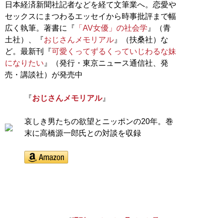
日本経済新聞社記者などを経て文筆業へ。恋愛や
セックスにまつわるエッセイから時事批評まで幅
広く執筆。著書に『
「AV女優」の社会学
』（青
土社）、『
おじさんメモリアル
』（扶桑社）な
ど。最新刊『
可愛くってずるくっていじわるな妹
になりたい
』（発行・東京ニュース通信社、発
売・講談社）が発売中
『
おじさんメモリアル
』
哀しき男たちの欲望とニッポンの20年。巻
末に高橋源一郎氏との対談を収録