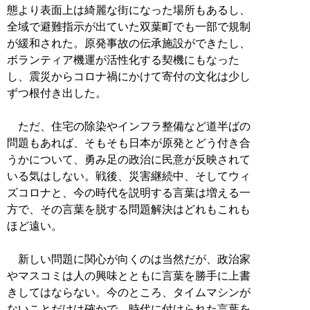
態より表面上は綺麗な街になった場所もあるし、
全域で避難指示が出ていた双葉町でも一部で規制
が緩和された。原発事故の伝承施設ができたし、
ボランティア機運が活性化する契機にもなった
し、震災からコロナ禍にかけて寄付の文化は少し
ずつ根付き出した。
ただ、住宅の除染やインフラ整備など道半ばの
問題もあれば、そもそも日本が原発とどう付き合
うかについて、勇み足の政治に民意が反映されて
いる気はしない。戦後、災害継続中、そしてウィ
ズコロナと、今の時代を説明する言葉は増える一
方で、その言葉を脱する問題解決はどれもこれも
ほど遠い。
新しい問題に関心が向くのは当然だが、政治家
やマスコミは人の興味とともに言葉を勝手に上書
きしてはならない。今のところ、タイムマシンが
ないことだけは確かで、時代に付けられた言葉を