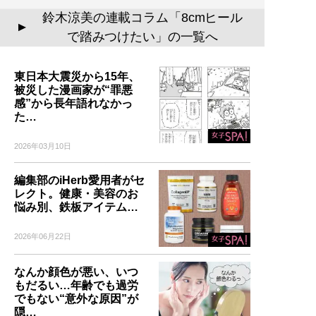
鈴木涼美の連載コラム「8cmヒール
▲
で踏みつけたい」の一覧へ
東日本大震災から15年、
被災した漫画家が“罪悪
感”から長年語れなかっ
た…
2026年03月10日
編集部のiHerb愛用者がセ
レクト。健康・美容のお
悩み別、鉄板アイテム…
2026年06月22日
なんか顔色が悪い、いつ
もだるい…年齢でも過労
でもない“意外な原因”が
隠…