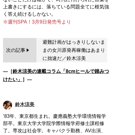
上書きにするには、落ちている問題全てに根気強
※週刊SPA！3月9日発売号より
避難計画がはっきりしないま
次の記事
まの女川原発再稼働はあまり
に拙速だ／鈴木涼美
―［
鈴木涼美の連載コラム「8cmヒールで踏みつ
けたい」
］―
鈴木涼美
’83年、東京都生まれ。慶應義塾大学環境情報学
部卒。東京大学大学院学際情報学府修士課程修
了。専攻は社会学。キャバクラ勤務、AV出演、