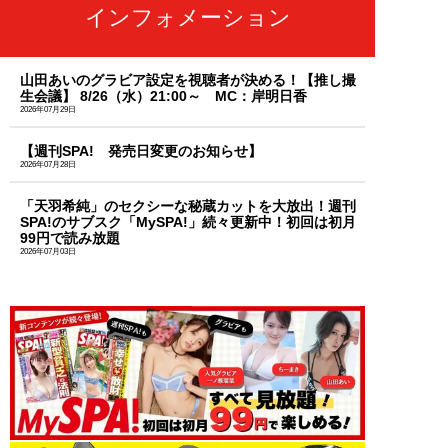
インフォメーション
山田あいのグラビア設定を視聴者が決める！【推し撮
生会議】 8/26（水）21:00～ MC：岸明日香
2026年07月29日
【週刊SPA! 発売日変更のお知らせ】
2026年07月28日
「天羽希純」のセクシーな秘蔵カットを大放出！週刊
SPA!のサブスク「MySPA!」続々更新中！初回は初月
99円で読み放題
2026年07月03日