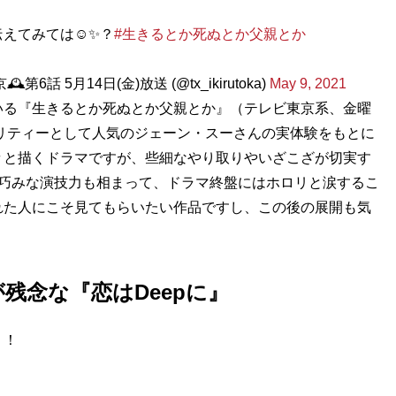
えてみては☺️✨？
#生きるとか死ぬとか父親とか
 5月14日(金)放送 (@tx_ikirutoka)
May 9, 2021
いる『生きるとか死ぬとか父親とか』（テレビ東京系、金曜
ナリティーとして人気のジェーン・スーさんの実体験をもとに
々と描くドラマですが、些細なやり取りやいざこざが切実す
の巧みな演技力も相まって、ドラマ終盤にはホロリと涙するこ
れた人にこそ見てもらいたい作品ですし、この後の展開も気
残念な『恋はDeepに』
！！