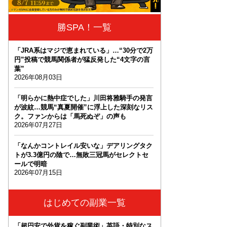
勝SPA！一覧
「JRA系はマジで恵まれている」…“30分で2万
円”投稿で競馬関係者が猛反発した“4文字の言
葉”
2026年08月03日
「明らかに熱中症でした」川田将雅騎手の発言
が波紋…競馬“真夏開催”に浮上した深刻なリス
ク。ファンからは「馬死ぬぞ」の声も
2026年07月27日
「なんかコントレイル安いな」デアリングタク
トが3.3億円の陰で…無敗三冠馬がセレクトセ
ールで明暗
2026年07月15日
はじめての副業一覧
「超円安で外貨を稼ぐ副業術」英語・特別なス