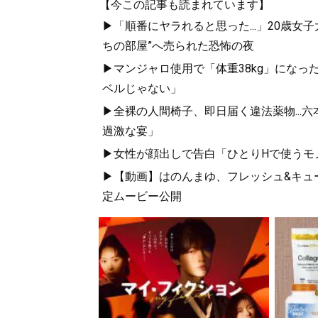
【今この記事も読まれています】
▶「順番にヤラれると思った...」20歳
ちの部屋”へ売られた恐怖の夜
▶マンジャロ使用で「体重38kg」になっ
ベルじゃない」
▶全裸の人間椅子、即日届く違法薬物...
過激な宴」
▶女性が顔出しで告白「ひとりHで使うモノ」 
▶【動画】はのんまゆ、フレッシュ&キュー
定ムービー公開