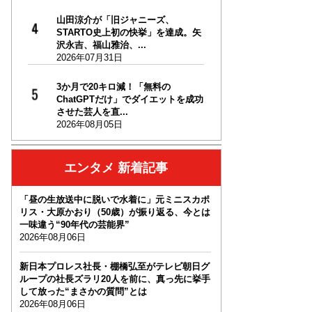
山田涼介が「旧ジャニーズ、
STARTO史上初の快挙」を達成。矢
沢永吉、福山雅治、...
2026年07月31日
3か月で20キロ減！「無料の
ChatGPTだけ」でダイエットを成功
させた芸人を直...
2026年08月05日
エンタメ 新着記事
「昼の生放送中に脱いで水着に」元ミニスカポ
リス・大原かおり（50歳）が振り返る、今とは
一味違う“90年代の芸能界”
2026年08月06日
新日本プロレス社長・棚橋弘至がテレビ朝日グ
ループの社長ズラリ20人を前に、真っ先に挙手
して放った“まさかの質問”とは
2026年08月06日