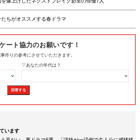
価を爆上げしたネクストブレイク必至の俳優7人
ンたちがオススメする春ドラマ
ています
う見ない」夏ドラマ6選。「演技が一辺倒で主人公に感情移