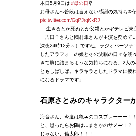
本日5月9日は
#母の日
💐
お母さんへ普段は言えない感謝の気持ちを伝
pic.twitter.com/GqPJrqKkRJ
— 生きるとか死ぬとか父親とか🌿テレビ東京🕰第6話
「吉田羊さんと國村隼さんが主演を務めて
深夜24時12分～）ですね。ラジオパーソ
したアラフォーの娘とその父親の日々を淡
ぎて胸に詰まるような気持ちになる。2人
ともしばしば。キラキラとしたドラマに疲
になるドラマです」
石原さとみのキャラクターが
海音さん、今度は亀🐢のコスプレーーー！
と、思ったらお隣は…まさかのサメ🦈！？
じゃない、倫太郎！！！