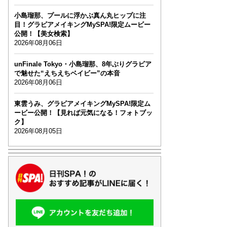
小島瑠那、プールに浮かぶ真ん丸ヒップに注
目！グラビアメイキングMySPA!限定ムービー
公開！【美女検索】
2026年08月06日
unFinale Tokyo・小島瑠那、8年ぶりグラビア
で魅せた“えちえちベイビー”の本音
2026年08月06日
東雲うみ、グラビアメイキングMySPA!限定ム
ービー公開！【見れば元気になる！フォトブッ
ク】
2026年08月05日