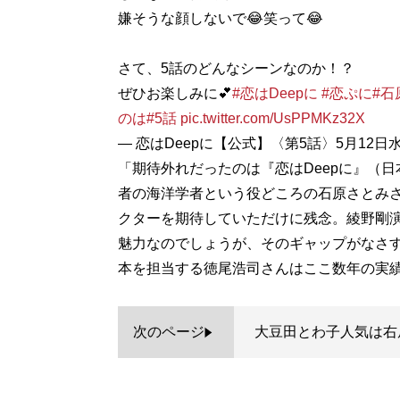
嫌そうな顔しないで😂笑って😂
さて、5話のどんなシーンなのか！？
ぜひお楽しみに💕
#恋はDeepに
#恋ぷに
#石
のは
#5話
pic.twitter.com/UsPPMKz32X
— 恋はDeepに【公式】〈第5話〉5月12日水曜よ
「期待外れだったのは『恋はDeepに』（
者の海洋学者という役どころの石原さとみさ
クターを期待していただけに残念。綾野剛
魅力なのでしょうが、そのギャップがなさ
本を担当する徳尾浩司さんはここ数年の実
次のページ
大豆田とわ子人気は右