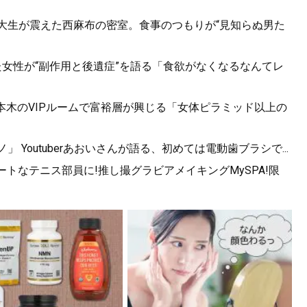
女子大生が震えた西麻布の密室。食事のつもりが“見知らぬ男た
た女性が“副作用と後遺症”を語る「食欲がなくなるなんてレ
六本木のVIPルームで富裕層が興じる「女体ピラミッド以上の
Youtuberあおいさんが語る、初めては電動歯ブラシで...
トなテニス部員に!推し撮グラビアメイキングMySPA!限