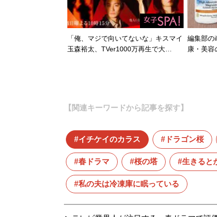
「俺、マジで向いてないな」キスマイ
編集部のi
玉森裕太、TVer1000万再生で大…
康・美容
【関連キーワードから記事を探す】
イチケイのカラス
ドラゴン桜
春ドラマ
桜の塔
生きると
私の夫は冷凍庫に眠っている