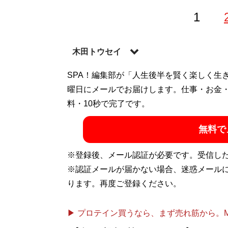
1
木田トウセイ
テレビドラマとお笑い、野球をこよなく愛
SPA！編集部が「人生後半を賢く楽しく生
曜日にメールでお届けします。仕事・お金
記事一覧へ
料・10秒で完了です。
無料で
※登録後、メール認証が必要です。受信し
※認証メールが届かない場合、迷惑メール
ります。再度ご登録ください。
▶ プロテイン買うなら、まず売れ筋から。Mypr