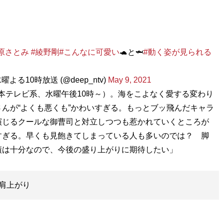
原さとみ
#綾野剛
#こんなに可愛い
🐢と🦈
#動く姿が見られる
る10時放送 (@deep_ntv)
May 9, 2021
日本テレビ系、水曜午後10時～）。海をこよなく愛する変わり
んが“よくも悪くも”かわいすぎる。もっとブッ飛んだキャラ
演じるクールな御曹司と対立しつつも惹かれていくところが
すぎる。早くも見飽きてしまっている人も多いのでは？ 脚
績は十分なので、今後の盛り上がりに期待したい」
肩上がり