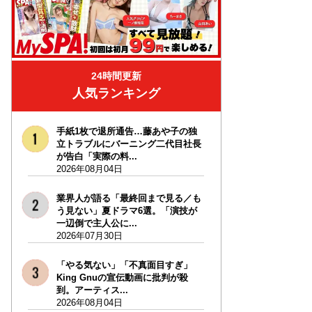
24時間更新
人気ランキング
手紙1枚で退所通告…藤あや子の独
立トラブルにバーニング二代目社長
が告白「実際の料...
2026年08月04日
業界人が語る「最終回まで見る／も
う見ない」夏ドラマ6選。「演技が
一辺倒で主人公に...
2026年07月30日
「やる気ない」「不真面目すぎ」
King Gnuの宣伝動画に批判が殺
到。アーティス...
2026年08月04日