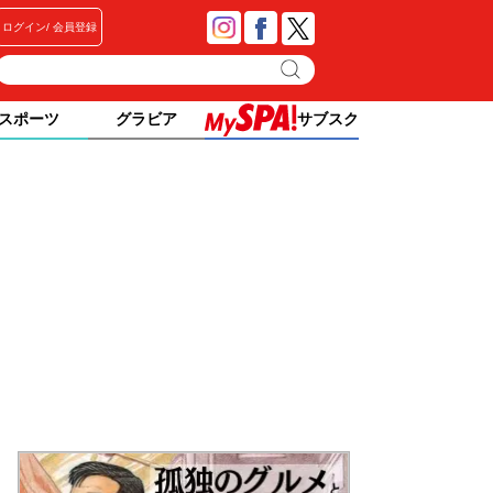
ログイン
会員登録
スポーツ
グラビア
サブスク