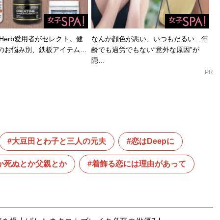
Herb愛用者がセレクト。健
なんか顔色が悪い、いつもだるい…年
のお悩み別、鉄板アイテム…
齢でも過労でもない“意外な原因”が
隠…
PR
大豆田とわ子と三人の元夫
恋はDeepに
か死ぬとか父親とか
着飾る恋には理由があって