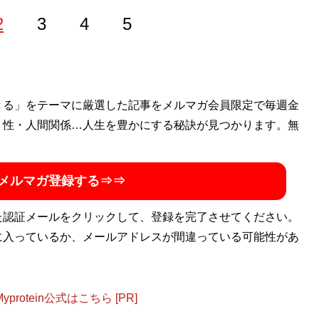
2
3
4
5
するアラサーライター。
きる」をテーマに厳選した記事をメルマガ会員限定で毎週金
・性・人間関係…人生を豊かにする秘訣が見つかります。無
メルマガ登録する⇒⇒
た認証メールをクリックして、登録を完了させてください。
に入っているか、メールアドレスが間違っている可能性があ
otein公式はこちら [PR]