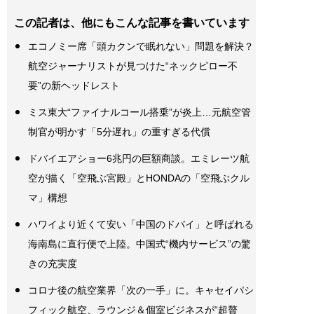
この記者は、他にもこんな記事を書いています
エコノミー席「頭カクンで眠れない」問題を解決？
航空ジャーナリストが見つけた“ネックピロー不
要”の新ヘッドレスト
ミス東大“ファイナルコール搭乗”が炎上…元航空管
制官が明かす「5分遅れ」の重すぎる代償
ドバイエアショー6兆円の巨額商談。エミレーツ航
空が描く「空飛ぶ宮殿」とHONDAの「空飛ぶクル
マ」構想
ハワイより近くて安い「中国のドバイ」と呼ばれる
海南島に直行便で上陸。中国式“機内サービス”の驚
きの充実度
コロナ後の航空業界「次の一手」に。キャセイパシ
フィック航空、ラウンジ＆個室ビジネスが“超贅