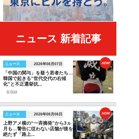
ニュース 新着記事
NEW!
ニュース
2026年08月07日
「中国の関与」を疑う若者たち…
韓国で起きる“世代交代の右傾
化”と不正選挙抗...
安宿緑
NEW!
ニュース
2026年08月06日
上野アメ横の“一斉摘発”から3ヵ
月も…警告に従わない店舗が後を
絶たず「路上...