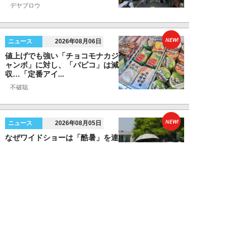
デヤブロウ
NEW!
ニュース
2026年08月06日
値上げでも強い「チョコモナカジ
ャンボ」に対し、「パピコ」は減
収…「定番アイ...
不破聡
NEW!
ニュース
2026年08月05日
なぜワイドショーは「酷暑」を連
呼する？ 山口真由が明かす、テ
レビが天気ネタ...
山口真由
NEW!
ニュース
2026年08月05日
やまゆり園事件から10年。乙武