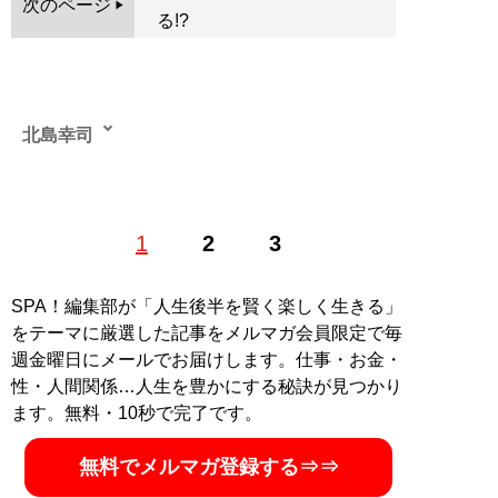
次のページ
る!?
北島幸司
航空会社勤務歴を活かし、雑誌やWEBメディアで航空や
1
2
3
旅に関する連載コラムを執筆する航空ジャーナリスト。
YouTube チャンネル「
そらオヤジ組
」のほか、ブログ
「
Avian Wing
」も更新中。大阪府出身で航空ジャーナリ
SPA！編集部が「人生後半を賢く楽しく生きる」
スト協会に所属する。Facebook
avian.wing
をテーマに厳選した記事をメルマガ会員限定で毎
instagram
@kitajimaavianwing
週金曜日にメールでお届けします。仕事・お金・
性・人間関係…人生を豊かにする秘訣が見つかり
記事一覧へ
ます。無料・10秒で完了です。
無料でメルマガ登録する⇒⇒