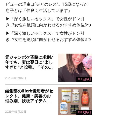
ビューの理由は“夫とのレス”。15歳になった
息子とは「仲良く生活しています」
▶「深く激しいセックス」で女性がドン引
き...?女性を絶頂に向かわせるおすすめ体位3つ
▶「深く激しいセックス」で女性がドン引
き...?女性を絶頂に向かわせるおすすめ体位3つ
元ジャンポケ斉藤に求刑7
年でも、妻は翌日に“楽し
すぎた“と投稿。「その…
2026年08月07日
編集部のiHerb愛用者がセ
レクト。健康・美容のお
悩み別、鉄板アイテム…
2026年06月22日