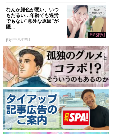
なんか顔色が悪い、いつ
もだるい…年齢でも過労
でもない“意外な原因”が
隠…
2026年06月30日
PR