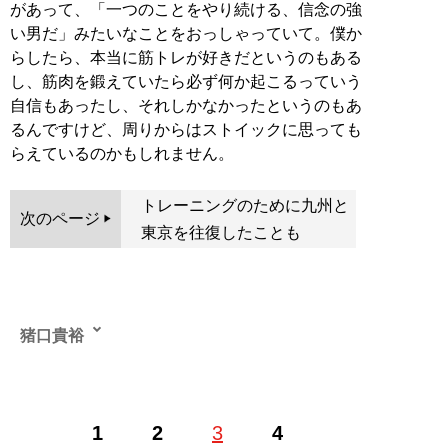
があって、「一つのことをやり続ける、信念の強
い男だ」みたいなことをおっしゃっていて。僕か
らしたら、本当に筋トレが好きだというのもある
し、筋肉を鍛えていたら必ず何か起こるっていう
自信もあったし、それしかなかったというのもあ
るんですけど、周りからはストイックに思っても
らえているのかもしれません。
トレーニングのために九州と
次のページ
東京を往復したことも
猪口貴裕
出版社勤務を経て、フリーの編集・ライターに。雑誌・
1
2
3
4
WEB媒体で、映画・ドラマ・音楽・声優・お笑いなどの