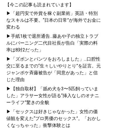
【今この記事も読まれています】
▶「超円安で外貨を稼ぐ副業術」英語・特別
なスキルは不要。“日本の日常”が海外でお金に
変わる
▶手紙1枚で退所通告...藤あや子の独立トラブ
ルにバーニング二代目社長が告白「実際の料
率は8対2だった」
▶「ズボンとパンツをおろしました」...口腔性
交に至るまでの“生々しいやりとり”を証言。元
ジャンポケ斉藤被告が「同意があった」と信
じた理由
▶【独自取材】「舐め犬を3〜5匹飼っていま
した」アラサー女性が語る“挿入なしのオナニ
ーライフ”驚きの全貌
▶「セックスは好きじゃなかった」女性の価
値観を変えた“プロ男優のセックス”。「おかし
くなっちゃった」衝撃体験とは