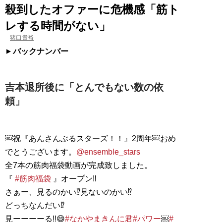
殺到したオファーに危機感「筋ト
レする時間がない」
猪口貴裕
バックナンバー
吉本退所後に「とんでもない数の依
頼」
￼祝『あんさんぶるスターズ！！』2周年￼おめ
でとうございます。
@ensemble_stars
全7本の筋肉福袋動画が完成致しました。
『
#筋肉福袋
』オープン‼︎
さぁー、見るのかい⁉︎見ないのかい⁉︎
どっちなんだい⁉︎
見ーーーーる‼︎😄
#なかやまきんに君
#パワー
￼
#