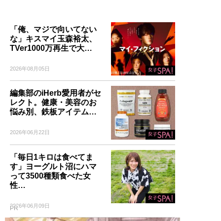
「俺、マジで向いてない
な」キスマイ玉森裕太、
TVer1000万再生で大…
2026年08月05日
編集部のiHerb愛用者がセ
レクト。健康・美容のお
悩み別、鉄板アイテム…
2026年06月22日
「毎日1キロは食べてま
す」ヨーグルト沼にハマ
って3500種類食べた女
性…
2026年06月09日
PR