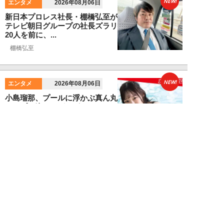
NEW!
エンタメ
2026年08月06日
新日本プロレス社長・棚橋弘至が
テレビ朝日グループの社長ズラリ
20人を前に、...
棚橋弘至
NEW!
エンタメ
2026年08月06日
小島瑠那、プールに浮かぶ真ん丸
ヒップに注目！グラビアメイキン
グMySPA!...
NEW!
エンタメ
2026年08月06日
unFinale Tokyo・小島瑠那、8年
ぶりグラビアで魅せた“えちえ
ち...
吉岡 俊