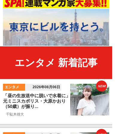
エンタメ 新着記事
NEW!
エンタメ
2026年08月06日
「昼の生放送中に脱いで水着に」
元ミニスカポリス・大原かおり
（50歳）が振り...
千駄木雄大