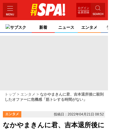
ログイン
会員登録
サブスク
新着
ニュース
エンタメ
ライフ
トップ
エンタメ
なかやまきんに君、吉本退所後に殺到
したオファーに危機感「筋トレする時間がない」
エンタメ
投稿日：2022年04月21日 08:52
なかやまきんに君、吉本退所後に