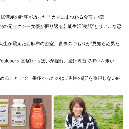
。居酒屋の酔客が放った「カネにまつわる金言」4選
説の元セクシー女優が振り返る芸能生活“秘話”とリアルな恋
女子大生が震えた西麻布の密室。食事のつもりが“見知らぬ男た
utuberを直撃!おっぱいが揺れ、透け乳首で街中を歩い
ること」で一番多かったのは...“男性の顔”を重視しない納