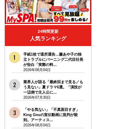
24時間更新
人気ランキング
手紙1枚で退所通告…藤あや子の独
立トラブルにバーニング二代目社長
が告白「実際の料...
2026年08月04日
業界人が語る「最終回まで見る／も
う見ない」夏ドラマ6選。「演技が
一辺倒で主人公に...
2026年07月30日
「やる気ない」「不真面目すぎ」
King Gnuの宣伝動画に批判が殺
到。アーティス...
2026年08月04日