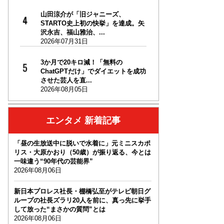
山田涼介が「旧ジャニーズ、
STARTO史上初の快挙」を達成。矢
沢永吉、福山雅治、...
2026年07月31日
3か月で20キロ減！「無料の
ChatGPTだけ」でダイエットを成功
させた芸人を直...
2026年08月05日
エンタメ 新着記事
「昼の生放送中に脱いで水着に」元ミニスカポ
リス・大原かおり（50歳）が振り返る、今とは
一味違う“90年代の芸能界”
2026年08月06日
新日本プロレス社長・棚橋弘至がテレビ朝日グ
ループの社長ズラリ20人を前に、真っ先に挙手
して放った“まさかの質問”とは
2026年08月06日