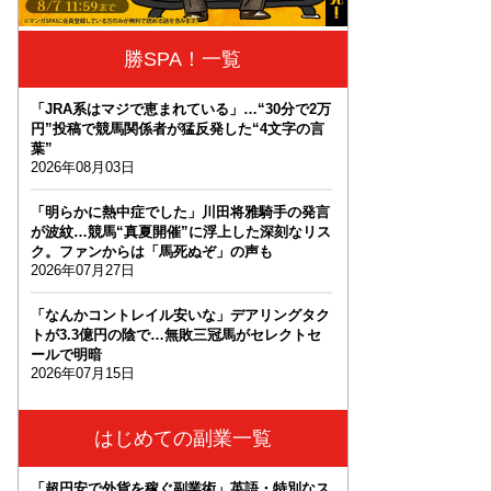
勝SPA！一覧
「JRA系はマジで恵まれている」…“30分で2万
円”投稿で競馬関係者が猛反発した“4文字の言
葉”
2026年08月03日
「明らかに熱中症でした」川田将雅騎手の発言
が波紋…競馬“真夏開催”に浮上した深刻なリス
ク。ファンからは「馬死ぬぞ」の声も
2026年07月27日
「なんかコントレイル安いな」デアリングタク
トが3.3億円の陰で…無敗三冠馬がセレクトセ
ールで明暗
2026年07月15日
はじめての副業一覧
「超円安で外貨を稼ぐ副業術」英語・特別なス