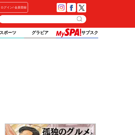
ログイン
会員登録
スポーツ
グラビア
サブスク