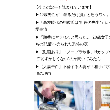
【今この記事も読まれています】
▶49歳男性が「奢るだけ損」と思うワケ
▶「高校時代の初彼氏は“担任の先生”」伝
愛事情
▶「順番にヤラれると思った...」20歳
ちの部屋”へ売られた恐怖の夜
▶【動画あり】「ノーブラ散歩」HカップYo
て“恥ずかしくない”のか聞いてみたら...
▶【人妻告白】不倫する人妻が「相手に求め
得の理由