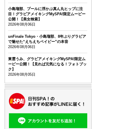
小島瑠那、プールに浮かぶ真ん丸ヒップに注
目！グラビアメイキングMySPA!限定ムービー
公開！【美女検索】
2026年08月06日
unFinale Tokyo・小島瑠那、8年ぶりグラビア
で魅せた“えちえちベイビー”の本音
2026年08月06日
東雲うみ、グラビアメイキングMySPA!限定ム
ービー公開！【見れば元気になる！フォトブッ
ク】
2026年08月05日