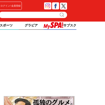
ログイン
会員登録
スポーツ
グラビア
サブスク