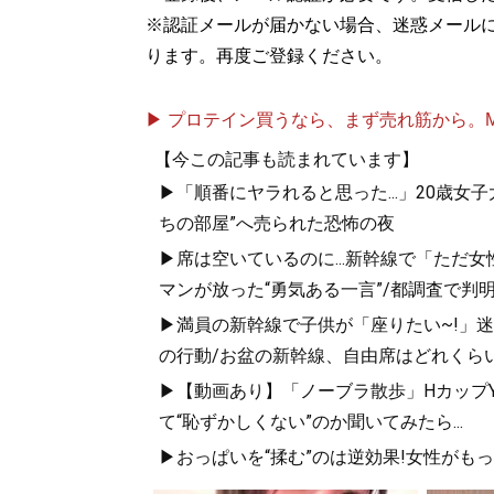
※認証メールが届かない場合、迷惑メール
ります。再度ご登録ください。
▶ プロテイン買うなら、まず売れ筋から。Mypr
【今この記事も読まれています】
▶「順番にヤラれると思った...」20歳
ちの部屋”へ売られた恐怖の夜
▶席は空いているのに...新幹線で「ただ
マンが放った“勇気ある一言”/都調査で判明
▶満員の新幹線で子供が「座りたい~!」迷惑
の行動/お盆の新幹線、自由席はどれくらい
▶【動画あり】「ノーブラ散歩」HカップYo
て“恥ずかしくない”のか聞いてみたら...
▶おっぱいを“揉む”のは逆効果!女性がも