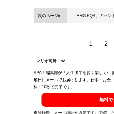
次のページ
「AMG EQS」のハン
1
2
マリオ高野
1973年大阪生まれの自動車ライター。免
SPA！編集部が「人生後半を賢く楽しく生
め、新車セールスマンや輸入車ディーラー
曜日にメールでお届けします。仕事・お金
部員などを経てフリーライターに。その後
料・10秒で完了です。
Twitter）：
@takano_mario
無料で
記事一覧へ
※登録後、メール認証が必要です。受信し