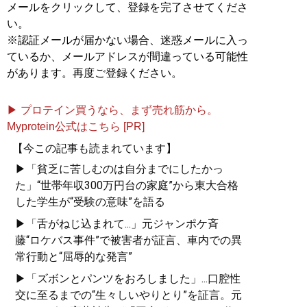
メールをクリックして、登録を完了させてくださ
『
東大式節約勉強法
』
い。
※認証メールが届かない場合、迷惑メールに入っ
目標達成のための最短ル
ているか、メールアドレスが間違っている可能性
ート、最小コストの具体
があります。再度ご登録ください。
的な方法が満載
▶ プロテイン買うなら、まず売れ筋から。
Myprotein公式はこちら [PR]
【今この記事も読まれています】
▶「貧乏に苦しむのは自分までにしたかっ
た」“世帯年収300万円台の家庭”から東大合格
した学生が“受験の意味”を語る
『
人生を切りひらく 最高
▶「舌がねじ込まれて...」元ジャンポケ斉
の自宅勉強法
』
藤“ロケバス事件”で被害者が証言、車内での異
週3バイトしながら東大に
常行動と“屈辱的な発言”
合格した著者が明かす
▶「ズボンとパンツをおろしました」...口腔性
「最高の勉強法」
交に至るまでの“生々しいやりとり”を証言。元