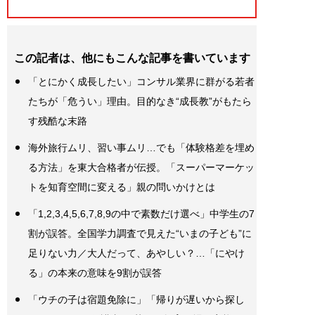
この記者は、他にもこんな記事を書いています
「とにかく成長したい」コンサル業界に群がる若者
たちが「危うい」理由。目的なき“成長教”がもたら
す残酷な末路
海外旅行ムリ、習い事ムリ…でも「体験格差を埋め
る方法」を東大合格者が伝授。「スーパーマーケッ
トを知育空間に変える」親の問いかけとは
「1,2,3,4,5,6,7,8,9の中で素数だけ選べ」中学生の7
割が誤答。全国学力調査で見えた“いまの子ども”に
足りない力／大人だって、あやしい？…「にやけ
る」の本来の意味を9割が誤答
「ウチの子は宿題免除に」「帰りが遅いから探し