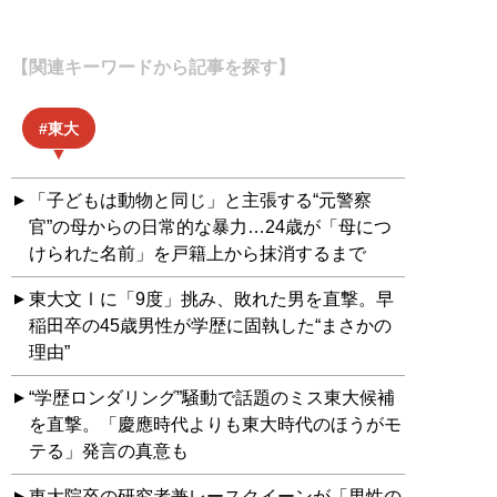
【関連キーワードから記事を探す】
東大
「子どもは動物と同じ」と主張する“元警察
官”の母からの日常的な暴力…24歳が「母につ
けられた名前」を戸籍上から抹消するまで
東大文Ⅰに「9度」挑み、敗れた男を直撃。早
稲田卒の45歳男性が学歴に固執した“まさかの
理由”
“学歴ロンダリング”騒動で話題のミス東大候補
を直撃。「慶應時代よりも東大時代のほうがモ
テる」発言の真意も
東大院卒の研究者兼レースクイーンが「男性の