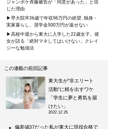
ジャンポケ斉藤被告が「同意があった」と信
じた理由
▶早大院卒36歳で年収96万円の絶望...独身・
実家暮らし、奨学金500万円が返せない
▶高校中退から東大に入学した22歳女子。彼
『
東大合格はいくらで買
女が語る「絶対マネしてはいけない」クレイ
えるか？
』
ジーな勉強法
東大生100人調査でわかっ
た教育投資の正解 (星海
この連載の前回記事
社 e-SHINSHO)
東大生が“非エリート
活動”に精を出すワケ
「学生に夢と勇気を届
けたい」
記事一覧へ
2022.12.25
偏差値37だった私が東大に現役合格で