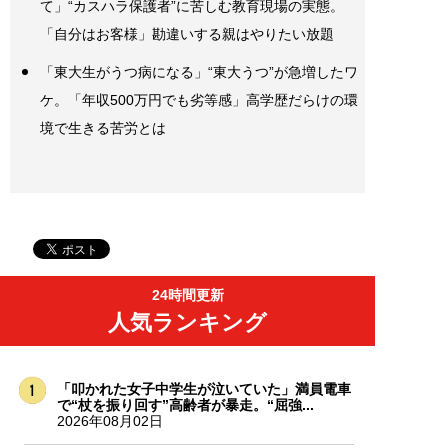
て」“カスハラ保護者”に苦しむ教育現場の実態。
「自分はお客様」勘違いする親はやりたい放題
「東大生がうつ病になる」“東大うつ”が急増したワ
ケ。「年収500万円でも劣等感」高学歴だらけの環
境で生きる苦労とは
24時間更新
人気ランキング
「叩かれた女子中学生が泣いていた」満員電車
で“杖を振り回す”高齢者が暴走。“屈強...
2026年08月02日