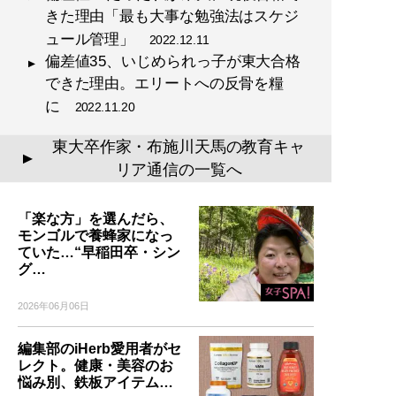
きた理由「最も大事な勉強法はスケジ
ュール管理」
2022.12.11
偏差値35、いじめられっ子が東大合格
できた理由。エリートへの反骨を糧
に
2022.11.20
東大卒作家・布施川天馬の教育キャ
▲
リア通信の一覧へ
「楽な方」を選んだら、
モンゴルで養蜂家になっ
ていた…“早稲田卒・シン
グ…
2026年06月06日
編集部のiHerb愛用者がセ
レクト。健康・美容のお
悩み別、鉄板アイテム…