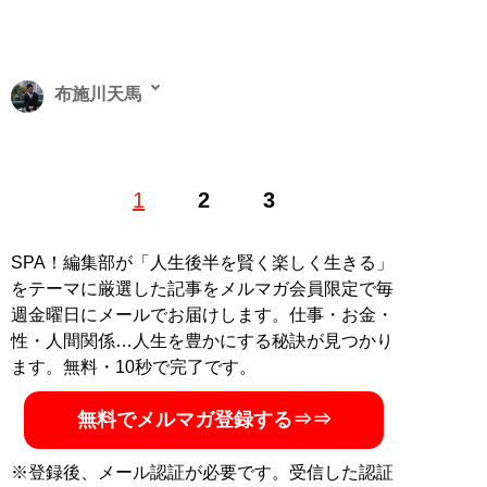
布施川天馬
著述家、教育ライター。 一般財団法人「ドラゴン桜財
1
2
3
団」評議員。 1997年生まれ。世帯年収300万円台の家庭
に生まれながらも、効率的な勉強法を編み出し、一浪の
末東大合格を果たす。著書に最小コストで結果を出すノ
SPA！編集部が「人生後半を賢く楽しく生きる」
ウハウを体系化した『
東大式節約勉強法
』、膨大な範囲
をテーマに厳選した記事をメルマガ会員限定で毎
と量の受験勉強をする中で気がついた「コスパを極限ま
週金曜日にメールでお届けします。仕事・お金・
で高める時間の使い方」を解説した『
東大式時間術
』な
性・人間関係…人生を豊かにする秘訣が見つかり
ど。
株式会社カルペ・ディエム
にて、お金と時間をかけ
ます。無料・10秒で完了です。
ない「省エネスタイルの勉強法」などを伝える。
MENSA会員。（Xアカウント:
@Temma_Fusegawa
）
無料でメルマガ登録する⇒⇒
※登録後、メール認証が必要です。受信した認証