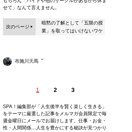
もちろん「バイトや他のサークルがあるから休ま
せて」なんて言えません。
暗黙の了解として「五限の授
次のページ
業」を取ってはいけないワケ
布施川天馬
著述家、教育ライター。 一般財団法人「ドラゴン桜財
1
2
3
団」評議員。 1997年生まれ。世帯年収300万円台の家庭
に生まれながらも、効率的な勉強法を編み出し、一浪の
末東大合格を果たす。著書に最小コストで結果を出すノ
SPA！編集部が「人生後半を賢く楽しく生きる」
ウハウを体系化した『
東大式節約勉強法
』、膨大な範囲
をテーマに厳選した記事をメルマガ会員限定で毎
と量の受験勉強をする中で気がついた「コスパを極限ま
週金曜日にメールでお届けします。仕事・お金・
で高める時間の使い方」を解説した『
東大式時間術
』な
性・人間関係…人生を豊かにする秘訣が見つかり
ど。
株式会社カルペ・ディエム
にて、お金と時間をかけ