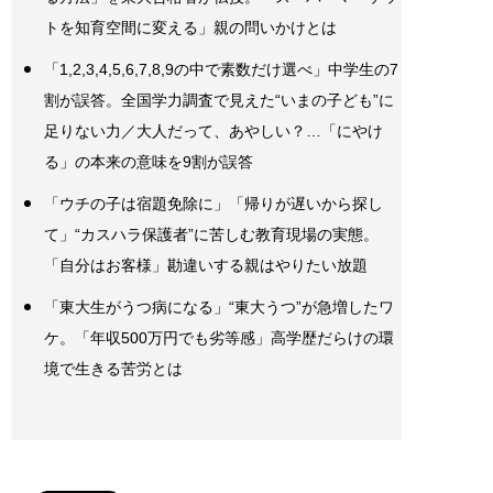
トを知育空間に変える」親の問いかけとは
「1,2,3,4,5,6,7,8,9の中で素数だけ選べ」中学生の7
割が誤答。全国学力調査で見えた“いまの子ども”に
足りない力／大人だって、あやしい？…「にやけ
る」の本来の意味を9割が誤答
「ウチの子は宿題免除に」「帰りが遅いから探し
て」“カスハラ保護者”に苦しむ教育現場の実態。
「自分はお客様」勘違いする親はやりたい放題
「東大生がうつ病になる」“東大うつ”が急増したワ
ケ。「年収500万円でも劣等感」高学歴だらけの環
境で生きる苦労とは