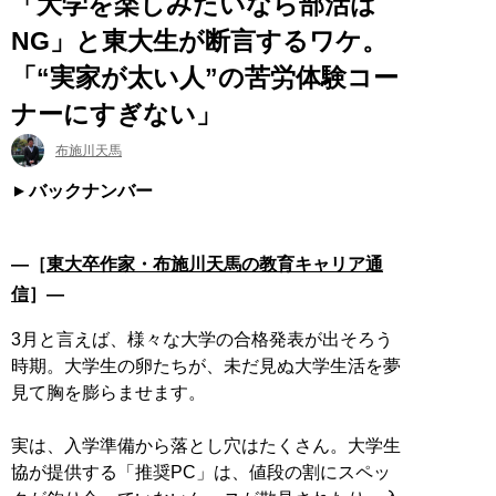
「大学を楽しみたいなら部活は
NG」と東大生が断言するワケ。
「“実家が太い人”の苦労体験コー
ナーにすぎない」
布施川天馬
バックナンバー
―［
東大卒作家・布施川天馬の教育キャリア通
信
］―
3月と言えば、様々な大学の合格発表が出そろう
時期。大学生の卵たちが、未だ見ぬ大学生活を夢
見て胸を膨らませます。
実は、入学準備から落とし穴はたくさん。大学生
協が提供する「推奨PC」は、値段の割にスペッ