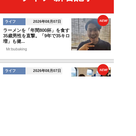
NEW!
ライフ
2026年08月07日
ラーメンを「年間800杯」を食す
35歳男性を直撃。「9年で35キロ
増」も健...
Mr.tsubaking
NEW!
ライフ
2026年08月07日
「邪魔なんだよ！」新幹線で座席
を蹴ってくる後ろの男性…恐怖に
震えた女性客を...
chimi86
NEW!
ライフ
2026年08月06日
「グラスを壁に叩きつけ粉々
に…」居酒屋で大暴走する高齢男