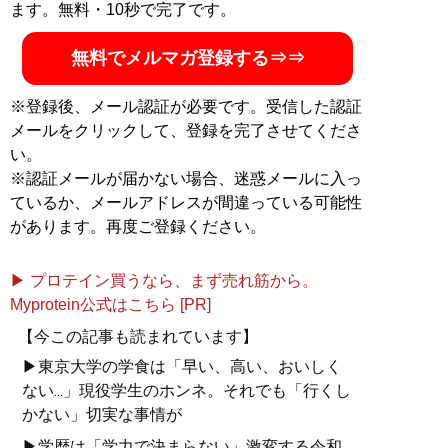
ます。無料・10秒で完了です。
ない「省エネスタイルの勉強法」などを伝える。
MENSA会員。（Xアカウント:
@Temma_Fusegawa
）
無料でメルマガ登録する⇒⇒
※登録後、メール認証が必要です。受信した認証
メールをクリックして、登録を完了させてくださ
『
東大式節約勉強法
』
い。
※認証メールが届かない場合、迷惑メールに入っ
目標達成のための最短ル
ているか、メールアドレスが間違っている可能性
ート、最小コストの具体
があります。再度ご登録ください。
的な方法が満載
▶ プロテイン買うなら、まず売れ筋から。
Myprotein公式はこちら [PR]
【今この記事も読まれています】
▶東京大学の学食は「早い、高い、おいしく
ない...」現役学生のホンネ。それでも「行くし
かない」切実な事情が
『
人生を切りひらく 最高
▶学歴は「学力で決まらない」激変する令和
の自宅勉強法
』