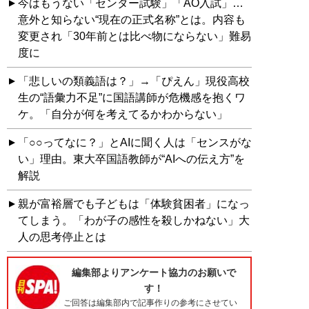
今はもうない「センター試験」「AO入試」…
意外と知らない“現在の正式名称”とは。内容も
変更され「30年前とは比べ物にならない」難易
度に
「悲しいの類義語は？」→「ぴえん」現役高校
生の“語彙力不足”に国語講師が危機感を抱くワ
ケ。「自分が何を考えてるかわからない」
「○○ってなに？」とAIに聞く人は「センスがな
い」理由。東大卒国語教師が“AIへの伝え方”を
解説
親が富裕層でも子どもは「体験貧困者」になっ
てしまう。「わが子の感性を殺しかねない」大
人の思考停止とは