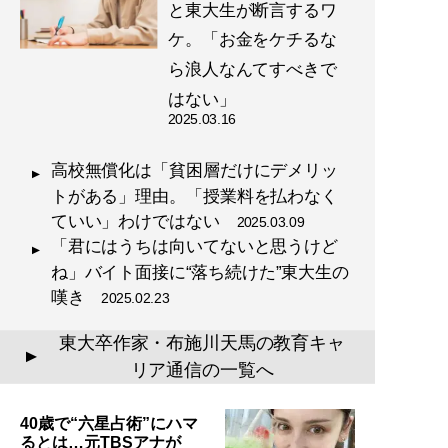
と東大生が断言するワ
ケ。「お金をケチるな
記事一覧へ
ら浪人なんてすべきで
はない」
2025.03.16
高校無償化は「貧困層だけにデメリッ
トがある」理由。「授業料を払わなく
ていい」わけではない
2025.03.09
「君にはうちは向いてないと思うけど
ね」バイト面接に“落ち続けた”東大生の
嘆き
2025.02.23
東大卒作家・布施川天馬の教育キャ
▲
リア通信の一覧へ
40歳で“六星占術”にハマ
るとは…元TBSアナが