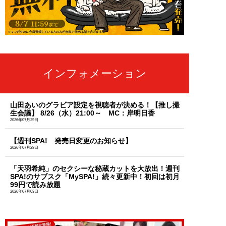
インフォメーション
山田あいのグラビア設定を視聴者が決める！【推し撮
生会議】 8/26（水）21:00～ MC：岸明日香
2026年07月29日
【週刊SPA! 発売日変更のお知らせ】
2026年07月28日
「天羽希純」のセクシーな秘蔵カットを大放出！週刊
SPA!のサブスク「MySPA!」続々更新中！初回は初月
99円で読み放題
2026年07月03日