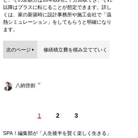
以降はプラスに転じることが想定できます。詳し
くは、家の新築時に設計事務所や施工会社で「温
熱シミュレーション」をしてもらうと明確になり
ます。
次のページ
修繕積立費を積み立てていく
八納啓創
1970年、神戸市生まれ。一級建築士、株式会社G
1
2
3
proportion アーキテクツ代表取締役。「地球と人にやさ
しい建築を世界に」をテーマに、デザイン性、機能性、
省エネ性や空間が人に与える心理的影響をまとめた空間
SPA！編集部が「人生後半を賢く楽しく生きる」