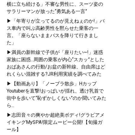
横に立ち続ける」不審な男性に、スーツ姿の
サラリーマンが放った“勇気ある一言”
▶「年寄りが立ってるのが見えねぇのか!」バ
ス車内で叫ぶ高齢男性を黙らせた乗客の一
言。「座らないままバスを降りて行きまし
た」
▶満員の新幹線で子供が「座りたい~!」迷惑
家族に困惑...周囲の乗客が内心“スカッ”とした
おばあさんの行動/お盆の新幹線、自由席はど
れくらい混雑する?JR利用実績を調べてみた
▶【動画あり】「ノーブラ散歩」Hカップ
Youtuberを直撃!おっぱいが揺れ、透け乳首で
街中を歩いて“恥ずかしくない”のか聞いてみた
ら...
▶志田音々の爽やか超絶美ボディ!グラビアメ
イキングMySPA!限定ムービー公開!【旬撮ガ
ール】