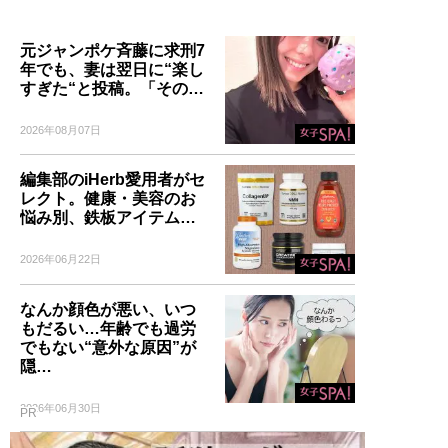
元ジャンポケ斉藤に求刑7
年でも、妻は翌日に“楽し
すぎた“と投稿。「その…
2026年08月07日
編集部のiHerb愛用者がセ
レクト。健康・美容のお
悩み別、鉄板アイテム…
2026年06月22日
なんか顔色が悪い、いつ
もだるい…年齢でも過労
でもない“意外な原因”が
隠…
2026年06月30日
PR