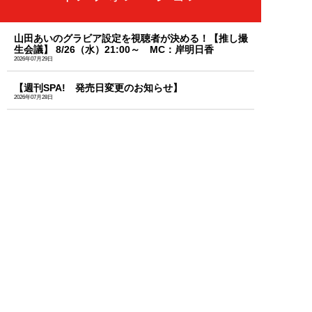
山田あいのグラビア設定を視聴者が決める！【推し撮
生会議】 8/26（水）21:00～ MC：岸明日香
2026年07月29日
【週刊SPA! 発売日変更のお知らせ】
2026年07月28日
「天羽希純」のセクシーな秘蔵カットを大放出！週刊
SPA!のサブスク「MySPA!」続々更新中！初回は初月
99円で読み放題
2026年07月03日