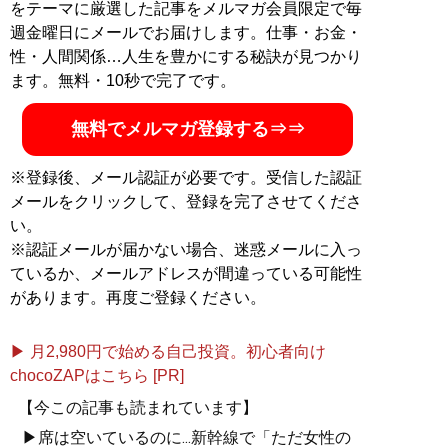
心理学を組み込みながら設計活動を行っている。これま
をテーマに厳選した記事をメルマガ会員限定で毎
で120件の家や幼保園、福祉施設などの設計に携わって
週金曜日にメールでお届けします。仕事・お金・
きた。クライアントには、上場会社の経営者やベストセ
性・人間関係…人生を豊かにする秘訣が見つかり
ラー作家をはじめ「住む人が幸せになる家」のコンセプ
ます。無料・10秒で完了です。
トに共感する人が集い、全国で家づくりを展開中
無料でメルマガ登録する⇒⇒
記事一覧へ
※登録後、メール認証が必要です。受信した認証
メールをクリックして、登録を完了させてくださ
い。
※認証メールが届かない場合、迷惑メールに入っ
ているか、メールアドレスが間違っている可能性
があります。再度ご登録ください。
▶ 月2,980円で始める自己投資。初心者向け
chocoZAPはこちら [PR]
【今この記事も読まれています】
▶席は空いているのに...新幹線で「ただ女性の