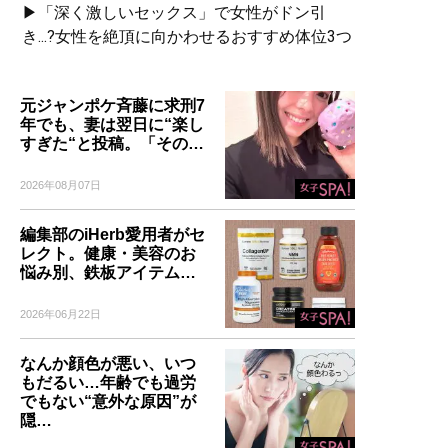
▶「深く激しいセックス」で女性がドン引
き...?女性を絶頂に向かわせるおすすめ体位3つ
元ジャンポケ斉藤に求刑7
年でも、妻は翌日に“楽し
すぎた“と投稿。「その…
2026年08月07日
編集部のiHerb愛用者がセ
レクト。健康・美容のお
悩み別、鉄板アイテム…
2026年06月22日
なんか顔色が悪い、いつ
もだるい…年齢でも過労
でもない“意外な原因”が
隠…