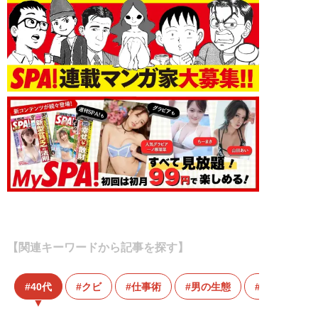
【関連キーワードから記事を探す】
40代
クビ
仕事術
男の生態
職場