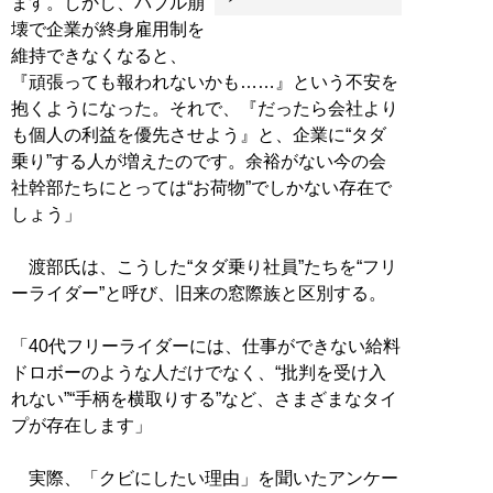
ます。しかし、バブル崩
壊で企業が終身雇用制を
維持できなくなると、
『頑張っても報われないかも……』という不安を
抱くようになった。それで、『だったら会社より
も個人の利益を優先させよう』と、企業に“タダ
乗り”する人が増えたのです。余裕がない今の会
社幹部たちにとっては“お荷物”でしかない存在で
しょう」
渡部氏は、こうした“タダ乗り社員”たちを“フリ
ーライダー”と呼び、旧来の窓際族と区別する。
「40代フリーライダーには、仕事ができない給料
ドロボーのような人だけでなく、“批判を受け入
れない”“手柄を横取りする”など、さまざまなタイ
プが存在します」
実際、「クビにしたい理由」を聞いたアンケー