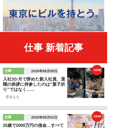
仕事 新着記事
NEW!
仕事
2026年08月09日
入社3か月で辞めた新入社員、退
職の挨拶に持参したのは“菓子折
り”ではなく…...
星谷なな
NEW!
仕事
2026年08月02日
25歳で2000万円の借金…すべて