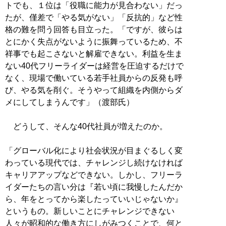
トでも、１位は「役職に能力が見合わない」だっ
たが、僅差で「やる気がない」「反抗的」など性
格の難を問う回答も目立った。「ですが、彼らは
とにかく失点がないように振舞っているため、不
祥事でも起こさないと解雇できない。利益を生ま
ない40代フリーライダーは経営を圧迫するだけで
なく、現場で働いている若手社員からの反発も呼
び、やる気を削ぐ。そうやって組織を内側からダ
メにしてしまうんです」（渡部氏）
どうして、そんな40代社員が増えたのか。
「グローバル化により社会状況が目まぐるしく変
わっている現代では、チャレンジし続けなければ
キャリアアップなどできない。しかし、フリーラ
イダーたちの言い分は『若い頃に我慢したんだか
ら、年をとってから楽したっていいじゃないか』
というもの。新しいことにチャレンジできない
人々が昭和的な働き方にしがみつくことで、何と