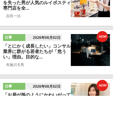
を失った男が人気のルイボスティ
専門店を全...
吉田一治
NEW!
仕事
2026年08月02日
「とにかく成長したい」コンサル
業界に群がる若者たちが「危う
い」理由。目的な...
布施川天馬
NEW!
仕事
2026年08月02日
「お局が孫のようにかわいがって
くれた」納言・薄幸が伝授す
る“職場の厄介者を...
週刊SPA！編集部
NEW!