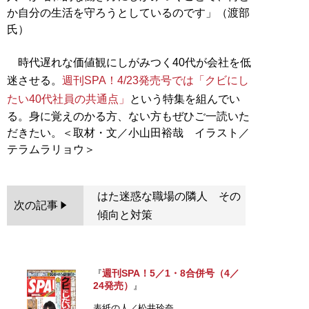
か自分の生活を守ろうとしているのです」（渡部
氏）
時代遅れな価値観にしがみつく40代が会社を低
迷させる。
週刊SPA！4/23発売号では「クビにし
たい40代社員の共通点」
という特集を組んでい
る。身に覚えのかる方、ない方もぜひご一読いた
だきたい。＜取材・文／小山田裕哉 イラスト／
はた迷惑な職場の隣人 その
次の記事
傾向と対策
週刊SPA！5／1・8合併号（4／
『
24発売）
』
表紙の人／松井玲奈