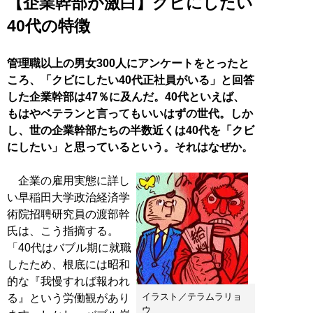
【企業幹部が激白】クビにしたい
40代の特徴
管理職以上の男女300人にアンケートをとったと
ころ、「クビにしたい40代正社員がいる」と回答
した企業幹部は47％に及んだ。40代といえば、
もはやベテランと言ってもいいはずの世代。しか
し、世の企業幹部たちの半数近くは40代を「クビ
にしたい」と思っているという。それはなぜか。
企業の雇用実態に詳し
い早稲田大学政治経済学
術院招聘研究員の渡部幹
氏は、こう指摘する。
「40代はバブル期に就職
したため、根底には昭和
的な『我慢すれば報われ
イラスト／テラムラリョ
る』という労働観があり
ウ