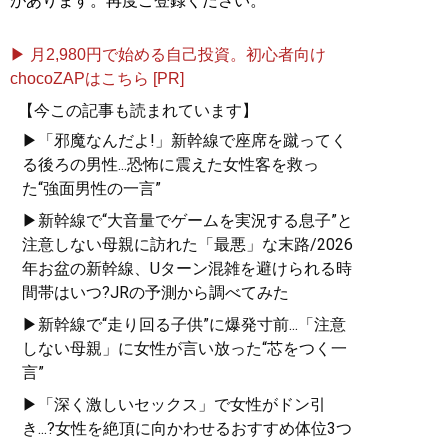
があります。再度ご登録ください。
▶ 月2,980円で始める自己投資。初心者向け
chocoZAPはこちら [PR]
【今この記事も読まれています】
▶「邪魔なんだよ!」新幹線で座席を蹴ってく
る後ろの男性...恐怖に震えた女性客を救っ
た“強面男性の一言”
▶新幹線で“大音量でゲームを実況する息子”と
注意しない母親に訪れた「最悪」な末路/2026
年お盆の新幹線、Uターン混雑を避けられる時
間帯はいつ?JRの予測から調べてみた
▶新幹線で“走り回る子供”に爆発寸前...「注意
しない母親」に女性が言い放った“芯をつく一
言”
▶「深く激しいセックス」で女性がドン引
き...?女性を絶頂に向かわせるおすすめ体位3つ