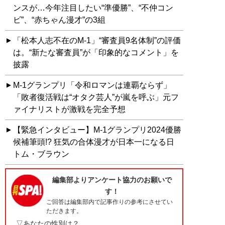
ンスが…今年注目したい“準優勝”、“不仲コン
ビ”、“赤ちゃん漫才”の3組
「松本人志不在のM-1」“審査員9名体制”の評価
は。“新たな審査員”が「印象的なコメント」を
披露
M-1グランプリ「令和ロマンは連覇ならず」
「敗者復活戦は“オタク芸人”が嵐を呼ぶ」元フ
ァイナリストが激戦を完全予想
【緊急インタビュー】M-1グランプリ2024優勝
候補筆頭!? 狂気の合体漫才が日本一になる日
トム・ブラウン