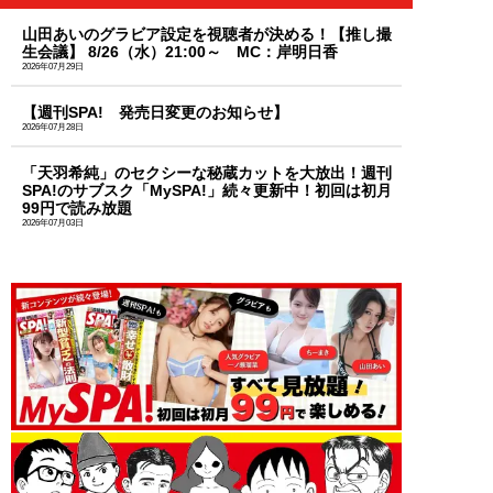
山田あいのグラビア設定を視聴者が決める！【推し撮
生会議】 8/26（水）21:00～ MC：岸明日香
2026年07月29日
【週刊SPA! 発売日変更のお知らせ】
2026年07月28日
「天羽希純」のセクシーな秘蔵カットを大放出！週刊
SPA!のサブスク「MySPA!」続々更新中！初回は初月
99円で読み放題
2026年07月03日