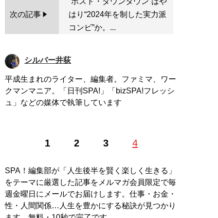
“ポスト・ダウンタウン”はや
次の記事
はり“2024年を制した実力派
コンビ”か。...
シルバー井荻
平成生まれのライター、編集者。ファミマ、ワー
クマンマニア。「日刊SPA!」「bizSPA!フレッシ
ュ」などの媒体で執筆しています
1
2
3
4
SPA！編集部が「人生後半を賢く楽しく生きる」
をテーマに厳選した記事をメルマガ会員限定で毎
週金曜日にメールでお届けします。仕事・お金・
性・人間関係…人生を豊かにする秘訣が見つかり
ます。無料・10秒で完了です。