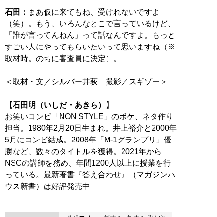
石田：
まあ仮に来てもね、受けれないですよ
（笑）。もう、いろんなとこで言っているけど、
「誰が言ってんねん」って話なんですよ。もっと
すごい人にやってもらいたいって思いますね（※
取材時。のちに審査員に決定）。
＜取材・文／シルバー井荻 撮影／スギゾー＞
【石田明（いしだ・あきら）】
お笑いコンビ「NON STYLE」のボケ、ネタ作り
担当。1980年2月20日生まれ。井上裕介と2000年
5月にコンビ結成。2008年「M-1グランプリ」優
勝など、数々のタイトルを獲得。2021年から
NSCの講師を務め、年間1200人以上に授業を行
っている。最新著書『答え合わせ』（マガジンハ