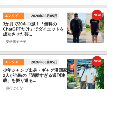
NEW!
エンタメ
2026年08月05日
3か月で20キロ減！「無料の
ChatGPTだけ」でダイエットを
成功させた芸...
安倍川モチ子
NEW!
エンタメ
2026年08月05日
少年ジャンプ出身・ギャグ漫画家
2人が当時の「過酷すぎる週刊連
載」を振り返る...
藤村はるな
NEW!
エンタメ
2026年08月05日
「ネタにするな」本田圭佑の“移
民投稿”に批判殺到。社会問題に
首を突っ込むた...