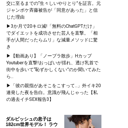
交に至るまでの“生々しいやりとり”を証言。元
ジャンポケ斉藤被告が「同意があった」と信
じた理由
▶3か月で20キロ減!「無料のChatGPTだけ」
でダイエットを成功させた芸人を直撃。「相
手が人間だったらムリ」な減量メソッドに驚
き
▶【動画あり】「ノーブラ散歩」Hカップ
Youtuberを直撃!おっぱいが揺れ、透け乳首で
街中を歩いて“恥ずかしくない”のか聞いてみた
ら...
▶「彼の親指があそこをこすって...」外イキ20
連発した夜を告白。意識が飛んじゃった【私
の過去イチSEX報告3】
ダルビッシュの息子は
182cm世界モデル！ ラウ