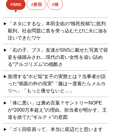
SNS
新宿
猫
「ネタにするな」本田圭佑の“移民投稿”に批判
殺到。社会問題に首を突っ込むたびに火に油を
注いできたワケ
「右の子、ブス」友達がSNSに載せた写真で容
姿を値踏みされ…現代の若い女性を追い詰め
る“アルゴリズム”の残酷さ
急増する“ホビ垢”女子の実態とは？当事者が語
った“画面の外の現実”「服は一度着たらメルカ
リへ」「もっと痩せないと…」
「体に悪い」は褒め言葉？サントリーNOPE
が“2000万本超え”の理由。担当者が明かす、王
道を捨てた“ギルティ”の意図
「ゴミ回収員って、本当に底辺だと思います