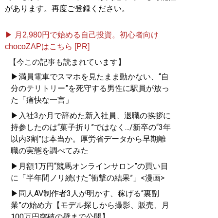
があります。再度ご登録ください。
▶ 月2,980円で始める自己投資。初心者向け
chocoZAPはこちら [PR]
【今この記事も読まれています】
▶満員電車でスマホを見たまま動かない、“自
分のテリトリー”を死守する男性に駅員が放っ
た「痛快な一言」
▶入社3か月で辞めた新入社員、退職の挨拶に
持参したのは“菓子折り”ではなく.../新卒の“3年
以内3割”は本当か。厚労省データから早期離
職の実態を調べてみた
▶月額1万円“競馬オンラインサロン”の買い目
に「半年間ノリ続けた“衝撃の結果”」<漫画>
▶同人AV制作者3人が明かす、稼げる“裏副
業”の始め方【モデル探しから撮影、販売、月
100万円突破の壁まで公開】