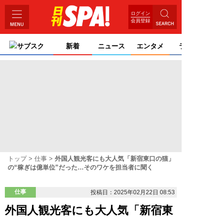
ログイン
会員登録
サブスク
新着
ニュース
エンタメ
ライフ
トップ
仕事
外国人観光客にも大人気「新宿東口の猫」
の“稼ぎは億単位”だった…そのワケを担当者に聞く
仕事
投稿日：2025年02月22日 08:53
外国人観光客にも大人気「新宿東