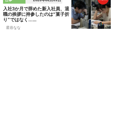
2026年08月09日
入社3か月で辞めた新入社員、退
職の挨拶に持参したのは“菓子折
り”ではなく…...
星谷なな
NEW!
仕事
2026年08月02日
25歳で2000万円の借金…すべて
を失った男が人気のルイボスティ
専門店を全...
吉田一治
NEW!
仕事
2026年08月02日
「とにかく成長したい」コンサル
業界に群がる若者たちが「危う
い」理由。目的な...
布施川天馬