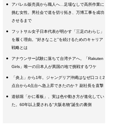
アパレル販売員から職人へ…足場なしで高所作業に
挑む女性。男社会で道を切り拓き、万博工事を成功
させるまで
フットサル女子日本代表が明かす「三足のわらじ」
を履く理由。“好きなこと”を続けるためのキャリア
戦略とは
アナウンサー試験に落ちて台湾チアへ。「Rakuten
Girls」唯一の日本人が異国の地で挑戦するワケ
「炎上」から1年。ジャングリア沖縄はなぜ口コミ2
点台から4点台へ急上昇できたのか？ 副社長を直撃
道頓堀「かに看板」、実は色や動き方が進化してい
た。60年以上愛される“大阪名物”誕生の裏側